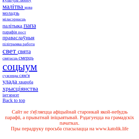
любоў
малітва
мова
моладзь
міласэрнасць
папа
палітыка
парафія
пост
праваслаўныя
пілігрымка
работа
свет
свята
смерць
святасць
соцыум
сям'я
сужэнцы
улада
хвароба
хрысціянства
інтэрнэт
Back to top
Сайт не з'яўляецца афіцыйнай старонкай якой-небудзь
парафіі, а прыватнай ініцыятывай. Рэдагуецца на грамадскіх
пачатках.
Пры перадруку просьба спасылацца на www.katolik.life