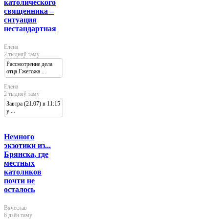
католического
священника –
ситуация
нестандартная
Елена
2 тыдняў таму
Рассмотрение дела
отца Гжегожа ...
Елена
2 тыдняў таму
Завтра (21.07) в 11:15
у ...
Немного
экзотики из...
Брянска, где
местных
католиков
почти не
осталось
Вячеслав
6 дзён таму