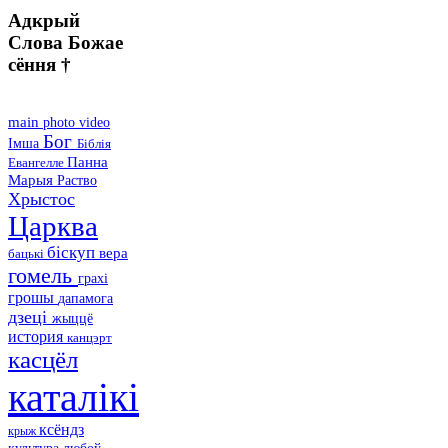
Адкрый
Слова Божае
сёння †
main
photo
video
Бог
Імша
Біблія
Панна
Евангелле
Марыя
Раство
Хрыстос
Царква
біскуп
вера
бацькі
гомель
грахі
грошы
дапамога
дзеці
жыццё
история
канцэрт
касцёл
каталікі
ксёндз
крыж
культура