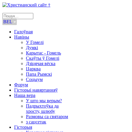
BEL
Галоўная
Навіны
У Гомелі
Думкі
Карытас - Гомель
Скаўты ў Гомелі
Дзіцячая вёска
Царква
Папа Рымскі
Соцыум
Форум
Гісторыі навяртанняў
Наша вера
У што мы верым?
Падрыхтоўка да
хросту, шлюбу
Размовы са святаром
з сацсетак
Гісторыя