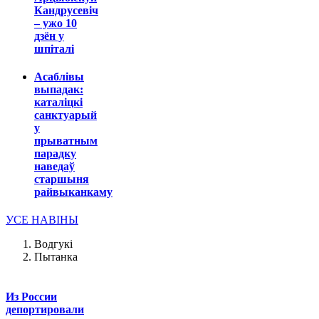
Кандрусевіч
– ужо 10
дзён у
шпіталі
Асаблівы
выпадак:
каталіцкі
санктуарый
у
прыватным
парадку
наведаў
старшыня
райвыканкаму
УСЕ НАВІНЫ
Водгукі
Пытанка
Из России
депортировали