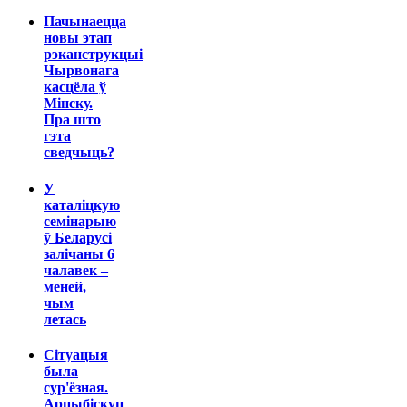
Пачынаецца
новы этап
рэканструкцыі
Чырвонага
касцёла ў
Мінску.
Пра што
гэта
сведчыць?
У
каталіцкую
семінарыю
ў Беларусі
залічаны 6
чалавек –
меней,
чым
летась
Сітуацыя
была
сур'ёзная.
Арцыбіскуп