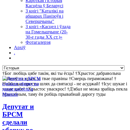
Кароткая гісторыя
Касцёла ў Беларусі
З кнігі "Каталікі на
абшарах Панізоўя і
Севершчыны"
З кнігі «Касцел і ўлада
на Гомельшчыне (20-
30-е гады ХХ ст.)»
Фотагалерэя
Архіў
.
†Бог любіць цябе такім, які ты ёсць! †Хрыстос дабравольна
пайшоў на крыж за твае правіны †Смерць пераможана! †
Найбольш просты шлях да святасці - не асуджай! †Ісус шукае і
чакае цябе! †Хрыстос уваскрос! †Д'ябал не можа зрабіць пекла
прывабным, таму ён робіць прывабнай дарогу туды
Депутат и
БРСМ
сделали
уборку во