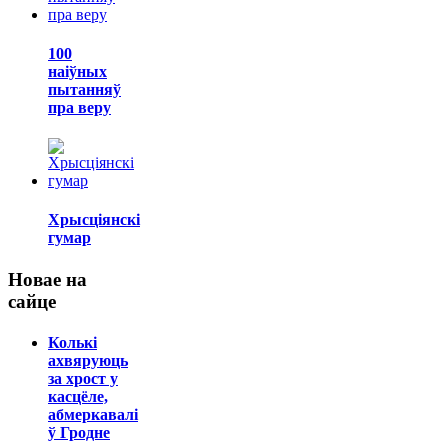
100
наіўных
пытанняў
пра веру
Хрысціянскі
гумар
Новае на
сайце
Колькі
ахвяруюць
за хрост у
касцёле,
абмеркавалі
ў Гродне