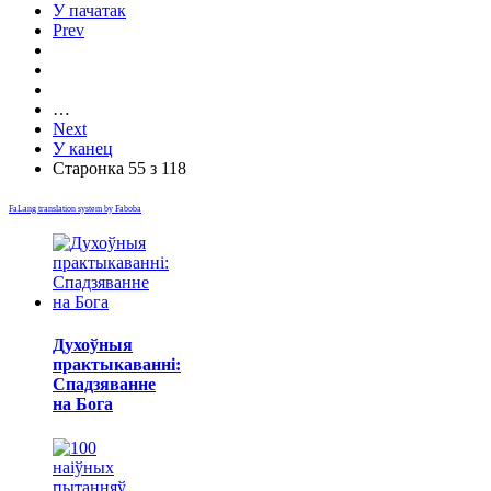
У пачатак
Prev
…
Next
У канец
Старонка 55 з 118
FaLang translation system by Faboba
Духоўныя
практыкаванні:
Спадзяванне
на Бога