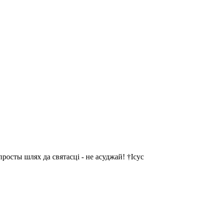
осты шлях да святасці - не асуджай! †Ісус