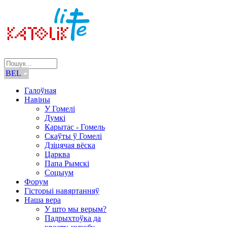
BEL
Галоўная
Навіны
У Гомелі
Думкі
Карытас - Гомель
Скаўты ў Гомелі
Дзіцячая вёска
Царква
Папа Рымскі
Соцыум
Форум
Гісторыі навяртанняў
Наша вера
У што мы верым?
Падрыхтоўка да