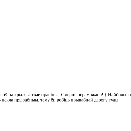
йшоў на крыж за твае правіны †Смерць пераможана! † Найбольш пр
ць пекла прывабным, таму ён робіць прывабнай дарогу туды