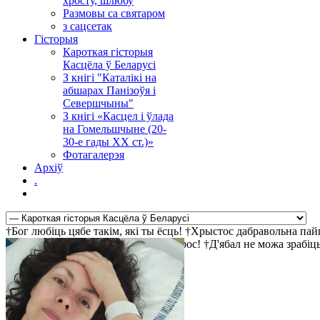
хросту, шлюбу
Размовы са святаром
з сацсетак
Гісторыя
Кароткая гісторыя
Касцёла ў Беларусі
З кнігі "Каталікі на
абшарах Панізоўя і
Севершчыны"
З кнігі «Касцел і ўлада
на Гомельшчыне (20-
30-е гады ХХ ст.)»
Фотагалерэя
Архіў
.
†Бог любіць цябе такім, які ты ёсць! †Хрыстос дабравольна па
шукае і чакае цябе! †Хрыстос уваскрос! †Д'ябал не можа зрабі