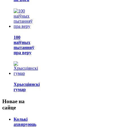
100
наіўных
пытанняў
пра веру
Хрысціянскі
гумар
Новае на
сайце
Колькі
ахвяруюць