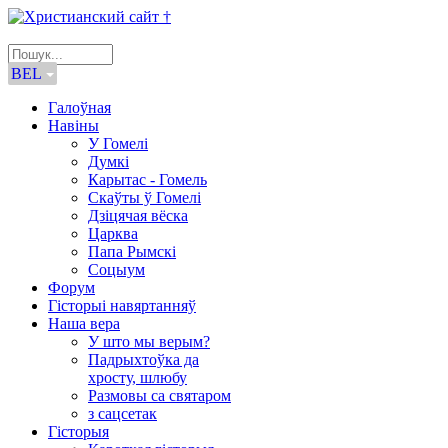
BEL
Галоўная
Навіны
У Гомелі
Думкі
Карытас - Гомель
Скаўты ў Гомелі
Дзіцячая вёска
Царква
Папа Рымскі
Соцыум
Форум
Гісторыі навяртанняў
Наша вера
У што мы верым?
Падрыхтоўка да
хросту, шлюбу
Размовы са святаром
з сацсетак
Гісторыя