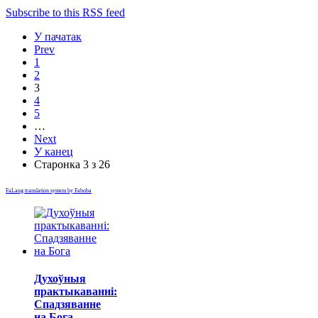
Subscribe to this RSS feed
У пачатак
Prev
1
2
3
4
5
…
Next
У канец
Старонка 3 з 26
FaLang translation system by Faboba
Духоўныя
практыкаванні:
Спадзяванне
на Бога