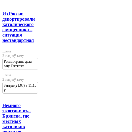
Из России
депортировали
католического
священника –
ситуация
нестандартная
Елена
2 тыдняў таму
Рассмотрение дела
отца Гжегожа ...
Елена
2 тыдняў таму
Завтра (21.07) в 11:15
у ...
Немного
экзотики из...
Брянска, где
местных
католиков
почти не