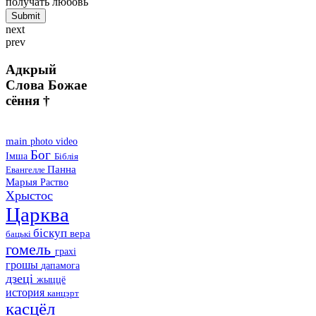
получать любовь
next
prev
Адкрый
Слова Божае
сёння †
main
photo
video
Бог
Імша
Біблія
Панна
Евангелле
Марыя
Раство
Хрыстос
Царква
біскуп
вера
бацькі
гомель
грахі
грошы
дапамога
дзеці
жыццё
история
канцэрт
касцёл