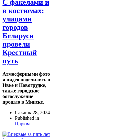
С факелами и
в костюмах:
улицами
городов
Беларуси
провели
Крестный
путь
Атмосферными фото
и видео поделились в
Ивье и Новогрудке,
также городское
богослужение
прошло в Минске.
Сакавік 28, 2024
Published in
Царква