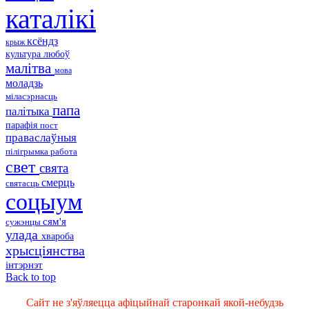
каталікі
ксёндз
крыж
культура
любоў
малітва
мова
моладзь
міласэрнасць
папа
палітыка
парафія
пост
праваслаўныя
пілігрымка
работа
свет
свята
смерць
святасць
соцыум
сям'я
сужэнцы
улада
хвароба
хрысціянства
інтэрнэт
Back to top
Сайт не з'яўляецца афіцыйнай старонкай якой-небудзь