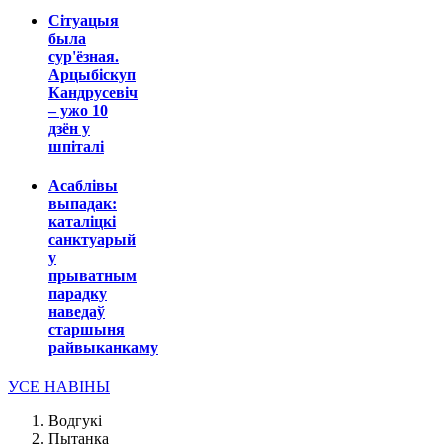
Сітуацыя
была
сур'ёзная.
Арцыбіскуп
Кандрусевіч
– ужо 10
дзён у
шпіталі
Асаблівы
выпадак:
каталіцкі
санктуарый
у
прыватным
парадку
наведаў
старшыня
райвыканкаму
УСЕ НАВІНЫ
Водгукі
Пытанка