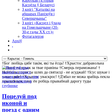
Кароткая гісторыя
Касцёла ў Беларусі
З кнігі "Каталікі на
абшарах Панізоўя і
Севершчыны"
З кнігі «Касцел і ўлада
на Гомельшчыне (20-
30-е гады ХХ ст.)»
Фотагалерэя
Архіў
.
†Бог любіць цябе такім, які ты ёсць! †Хрыстос дабравольна
пайшоў на крыж за твае правіны †Смерць пераможана! †
Найбольш просты шлях да святасці - не асуджай! †Ісус шукае і
чакае цябе! †Хрыстос уваскрос! †Д'ябал не можа зрабіць пекла
прывабным, таму ён робіць прывабнай дарогу туды
Поцелуй под
иконой и
поезд с одним