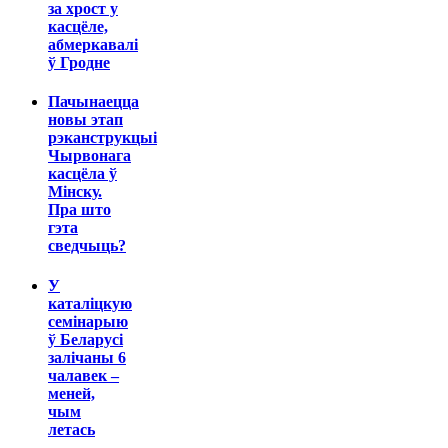
за хрост у
касцёле,
абмеркавалі
ў Гродне
Пачынаецца
новы этап
рэканструкцыі
Чырвонага
касцёла ў
Мінску.
Пра што
гэта
сведчыць?
У
каталіцкую
семінарыю
ў Беларусі
залічаны 6
чалавек –
меней,
чым
летась