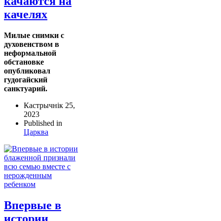
качаются на
качелях
Милые снимки с
духовенством в
неформальной
обстановке
опубликовал
гудогайский
санктуарий.
Кастрычнік 25,
2023
Published in
Царква
Впервые в
истории