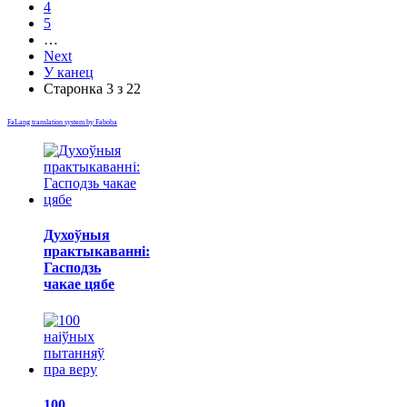
4
5
…
Next
У канец
Старонка 3 з 22
FaLang translation system by Faboba
Духоўныя
практыкаванні:
Гасподзь
чакае цябе
100