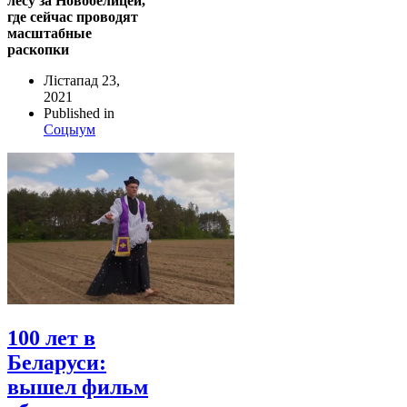
лесу за Новобелицей,
где сейчас проводят
масштабные
раскопки
Лістапад 23,
2021
Published in
Соцыум
100 лет в
Беларуси:
вышел фильм