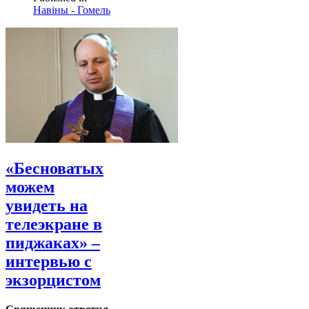
Навіны - Гомель
«Бесноватых
можем
увидеть на
телеэкране в
пиджаках» –
интервью с
экзорцистом