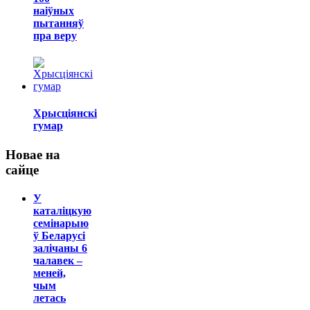
наіўных
пытанняў
пра веру
Хрысціянскі
гумар
Новае на
сайце
У
каталіцкую
семінарыю
ў Беларусі
залічаны 6
чалавек –
меней,
чым
летась