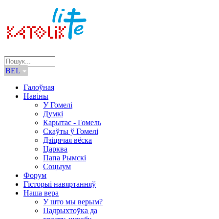
BEL
Галоўная
Навіны
У Гомелі
Думкі
Карытас - Гомель
Скаўты ў Гомелі
Дзіцячая вёска
Царква
Папа Рымскі
Соцыум
Форум
Гісторыі навяртанняў
Наша вера
У што мы верым?
Падрыхтоўка да