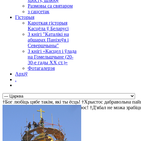
хросту, шлюбу
Размовы са святаром
з сацсетак
Гісторыя
Кароткая гісторыя
Касцёла ў Беларусі
З кнігі "Каталікі на
абшарах Панізоўя і
Севершчыны"
З кнігі «Касцел і ўлада
на Гомельшчыне (20-
30-е гады ХХ ст.)»
Фотагалерэя
Архіў
.
†Бог любіць цябе такім, які ты ёсць! †Хрыстос дабравольна па
шукае і чакае цябе! †Хрыстос уваскрос! †Д'ябал не можа зрабі