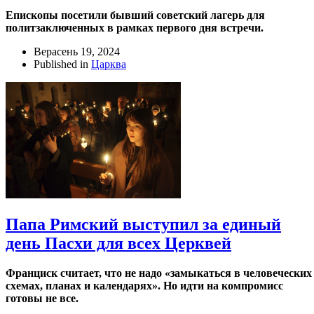
Епископы посетили бывший советский лагерь для
политзаключенных в рамках первого дня встречи.
Верасень 19, 2024
Published in
Царква
Папа Римский выступил за единый
день Пасхи для всех Церквей
Франциск считает, что не надо «замыкаться в человеческих
схемах, планах и календарях». Но идти на компромисс
готовы не все.