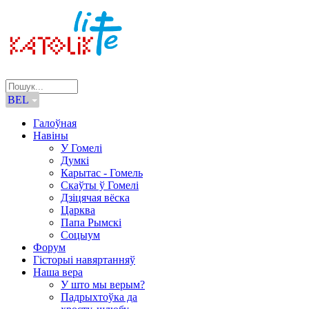
BEL
Галоўная
Навіны
У Гомелі
Думкі
Карытас - Гомель
Скаўты ў Гомелі
Дзіцячая вёска
Царква
Папа Рымскі
Соцыум
Форум
Гісторыі навяртанняў
Наша вера
У што мы верым?
Падрыхтоўка да