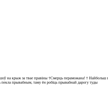
йшоў на крыж за твае правіны †Смерць пераможана! † Найбольш пр
ць пекла прывабным, таму ён робіць прывабнай дарогу туды