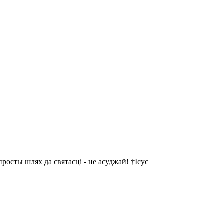
осты шлях да святасці - не асуджай! †Ісус