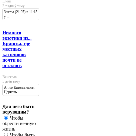
Елена
2 тыдняў таму
Завтра (21.07) в 11:15
у ...
Немного
экзотики из...
Брянска, где
местных
католиков
почти не
осталось
Вячеслав
5 дзён таму
А что Католическая
Церковь ...
Для чего быть
верующим?
Чтобы
обрести вечную
жизнь
Чтобы быть