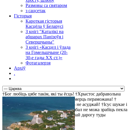
хросту, шлюбу
Размовы са святаром
з сацсетак
Гісторыя
Кароткая гісторыя
Касцёла ў Беларусі
З кнігі "Каталікі на
абшарах Панізоўя і
Севершчыны"
З кнігі «Касцел і ўлада
на Гомельшчыне (20-
30-е гады ХХ ст.)»
Фотагалерэя
Архіў
.
†Бог любіць цябе такім, які ты ёсць! †Хрыстос дабравольна
пайшоў на крыж за твае правіны †Смерць пераможана! †
Найбольш просты шлях да святасці - не асуджай! †Ісус шукае і
чакае цябе! †Хрыстос уваскрос! †Д'ябал не можа зрабіць пекла
прывабным, таму ён робіць прывабнай дарогу туды