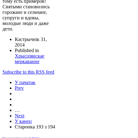
тому есть примеров!
Святыми становились
горожане и сельчане,
супруги и вдовы,
молодые люди и даже
дети.
Кастрычнік 31,
2014
Published in
Хрысціянскае
меркаванне
Subscribe to this RSS feed
У пачатак
Prev
…
Next
У канец
Старонка 193 з 194