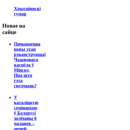
Хрысціянскі
гумар
Новае на
сайце
Пачынаецца
новы этап
рэканструкцыі
Чырвонага
касцёла ў
Мінску.
Пра што
гэта
сведчыць?
У
каталіцкую
семінарыю
ў Беларусі
залічаны 6
чалавек –
меней,