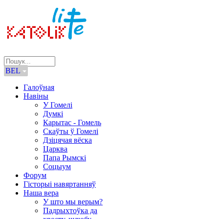
BEL
Галоўная
Навіны
У Гомелі
Думкі
Карытас - Гомель
Скаўты ў Гомелі
Дзіцячая вёска
Царква
Папа Рымскі
Соцыум
Форум
Гісторыі навяртанняў
Наша вера
У што мы верым?
Падрыхтоўка да