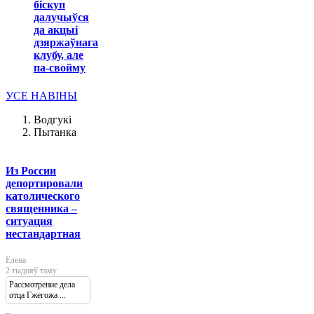
біскуп
далучыўся
да акцыі
дзяржаўнага
клубу, але
па-свойму
УСЕ НАВІНЫ
Водгукі
Пытанка
Из России
депортировали
католического
священника –
ситуация
нестандартная
Елена
2 тыдняў таму
Рассмотрение дела
отца Гжегожа ...