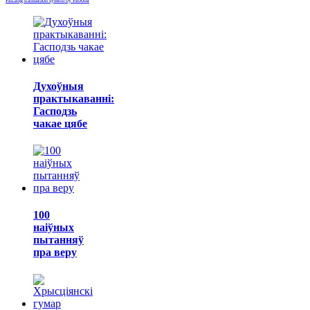
FaLang translation system by Faboba
Духоўныя
практыкаванні:
Гасподзь
чакае цябе
100
наіўных
пытанняў
пра веру