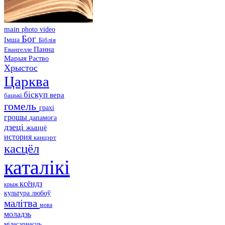
main
photo
video
Бог
Імша
Біблія
Панна
Евангелле
Марыя
Раство
Хрыстос
Царква
біскуп
вера
бацькі
гомель
грахі
грошы
дапамога
дзеці
жыццё
история
канцэрт
касцёл
каталікі
ксёндз
крыж
культура
любоў
малітва
мова
моладзь
міласэрнасць