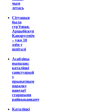
чым
летась
Сітуацыя
была
сур'ёзная.
Арцыбіскуп
Кандрусевіч
– ужо 10
дзён у
шпіталі
Асаблівы
выпадак:
каталіцкі
санктуарый
у
прыватным
парадку
наведаў
старшыня
райвыканкаму
Каталіцкі