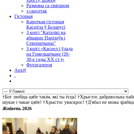
хросту, шлюбу
Размовы са святаром
з сацсетак
Гісторыя
Кароткая гісторыя
Касцёла ў Беларусі
З кнігі "Каталікі на
абшарах Панізоўя і
Севершчыны"
З кнігі «Касцел і ўлада
на Гомельшчыне (20-
30-е гады ХХ ст.)»
Фотагалерэя
Архіў
.
†Бог любіць цябе такім, які ты ёсць! †Хрыстос дабравольна па
шукае і чакае цябе! †Хрыстос уваскрос! †Д'ябал не можа зрабі
Жнівень 2026