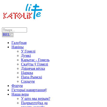
BEL
Галоўная
Навіны
У Гомелі
Думкі
Карытас - Гомель
Скаўты ў Гомелі
Дзіцячая вёска
Царква
Папа Рымскі
Соцыум
Форум
Гісторыі навяртанняў
Наша вера
У што мы верым?
Падрыхтоўка да