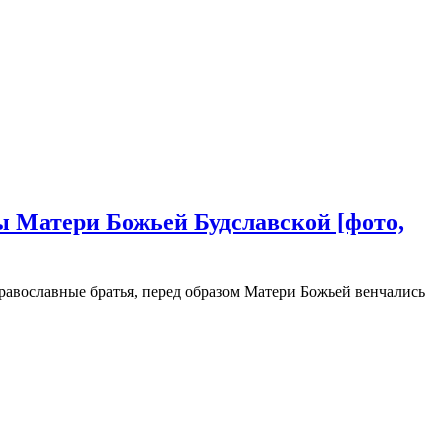
 Матери Божьей Будславской [фото,
равославные братья, перед образом Матери Божьей венчались