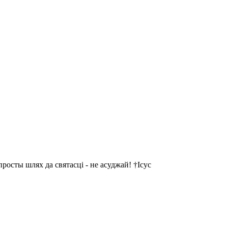
осты шлях да святасці - не асуджай! †Ісус