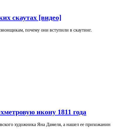
их скаутах [видео]
зионщикам, почему они вступили в скаутинг.
хметровую икону 1811 года
вского художника Яна Дамеля, а нашел ее прихожанин