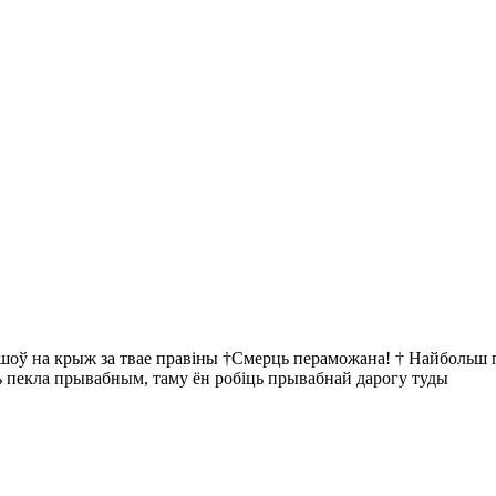
йшоў на крыж за твае правіны †Смерць пераможана! † Найбольш пр
ць пекла прывабным, таму ён робіць прывабнай дарогу туды