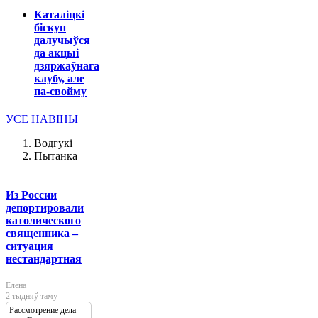
Каталіцкі
біскуп
далучыўся
да акцыі
дзяржаўнага
клубу, але
па-свойму
УСЕ НАВІНЫ
Водгукі
Пытанка
Из России
депортировали
католического
священника –
ситуация
нестандартная
Елена
2 тыдняў таму
Рассмотрение дела