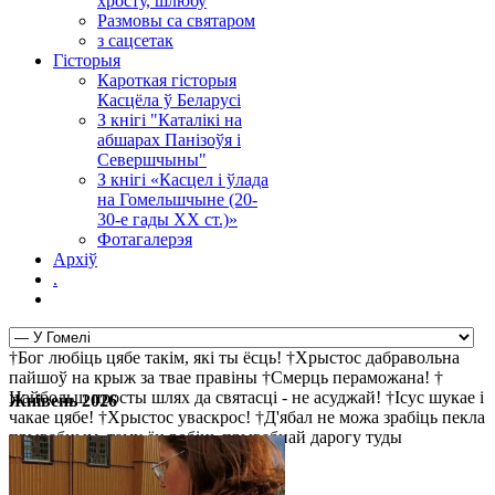
хросту, шлюбу
Размовы са святаром
з сацсетак
Гісторыя
Кароткая гісторыя
Касцёла ў Беларусі
З кнігі "Каталікі на
абшарах Панізоўя і
Севершчыны"
З кнігі «Касцел і ўлада
на Гомельшчыне (20-
30-е гады ХХ ст.)»
Фотагалерэя
Архіў
.
†Бог любіць цябе такім, які ты ёсць! †Хрыстос дабравольна
пайшоў на крыж за твае правіны †Смерць пераможана! †
Найбольш просты шлях да святасці - не асуджай! †Ісус шукае і
Жнівень 2026
чакае цябе! †Хрыстос уваскрос! †Д'ябал не можа зрабіць пекла
прывабным, таму ён робіць прывабнай дарогу туды