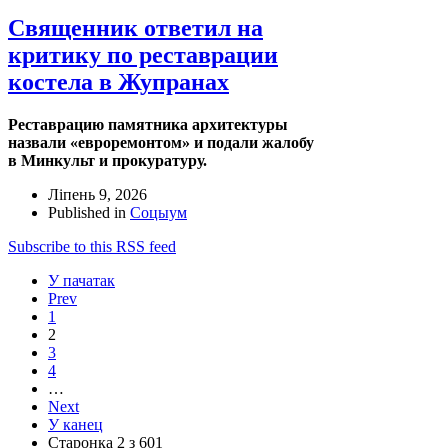
Священник ответил на
критику по реставрации
костела в Жупранах
Реставрацию памятника архитектуры
назвали «евроремонтом» и подали жалобу
в Минкульт и прокуратуру.
Ліпень 9, 2026
Published in
Соцыум
Subscribe to this RSS feed
У пачатак
Prev
1
2
3
4
…
Next
У канец
Старонка 2 з 601