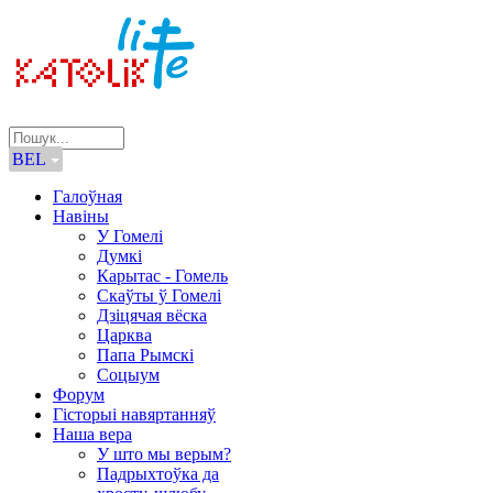
BEL
Галоўная
Навіны
У Гомелі
Думкі
Карытас - Гомель
Скаўты ў Гомелі
Дзіцячая вёска
Царква
Папа Рымскі
Соцыум
Форум
Гісторыі навяртанняў
Наша вера
У што мы верым?
Падрыхтоўка да