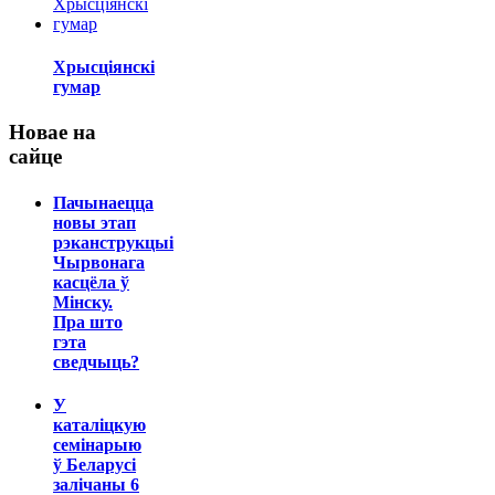
Хрысціянскі
гумар
Новае на
сайце
Пачынаецца
новы этап
рэканструкцыі
Чырвонага
касцёла ў
Мінску.
Пра што
гэта
сведчыць?
У
каталіцкую
семінарыю
ў Беларусі
залічаны 6