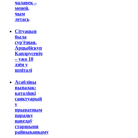
чалавек –
меней,
чым
летась
Сітуацыя
была
сур'ёзная.
Арцыбіскуп
Кандрусевіч
– ужо 10
дзён у
шпіталі
Асаблівы
выпадак:
каталіцкі
санктуарый
у
прыватным
парадку
наведаў
старшыня
райвыканкаму