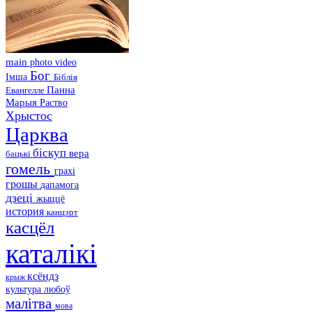
main
photo
video
Бог
Імша
Біблія
Панна
Евангелле
Марыя
Раство
Хрыстос
Царква
біскуп
вера
бацькі
гомель
грахі
грошы
дапамога
дзеці
жыццё
история
канцэрт
касцёл
каталікі
ксёндз
крыж
культура
любоў
малітва
мова