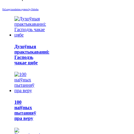
FaLang translation system by Faboba
Духоўныя
практыкаванні:
Гасподзь
чакае цябе
100
наіўных
пытанняў
пра веру