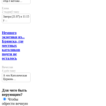
отца Гжегожа ...
Елена
2 тыдняў таму
Завтра (21.07) в 11:15
у ...
Немного
экзотики из...
Брянска, где
местных
католиков
почти не
осталось
Вячеслав
4 дзён таму
А что Католическая
Церковь ...
Для чего быть
верующим?
Чтобы
обрести вечную