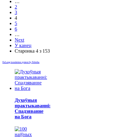
…
2
3
4
5
6
…
Next
У канец
Старонка 4 з 153
FaLang translation system by Faboba
Духоўныя
практыкаванні:
Спадзяванне
на Бога