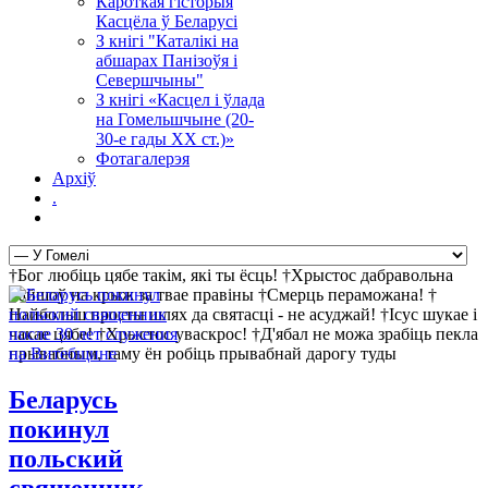
Кароткая гісторыя
Касцёла ў Беларусі
З кнігі "Каталікі на
абшарах Панізоўя і
Севершчыны"
З кнігі «Касцел і ўлада
на Гомельшчыне (20-
30-е гады ХХ ст.)»
Фотагалерэя
Архіў
.
†Бог любіць цябе такім, які ты ёсць! †Хрыстос дабравольна
пайшоў на крыж за твае правіны †Смерць пераможана! †
Найбольш просты шлях да святасці - не асуджай! †Ісус шукае і
чакае цябе! †Хрыстос уваскрос! †Д'ябал не можа зрабіць пекла
прывабным, таму ён робіць прывабнай дарогу туды
Беларусь
покинул
польский
священник