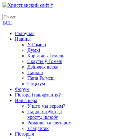
BEL
Галоўная
Навіны
У Гомелі
Думкі
Карытас - Гомель
Скаўты ў Гомелі
Дзіцячая вёска
Царква
Папа Рымскі
Соцыум
Форум
Гісторыі навяртанняў
Наша вера
У што мы верым?
Падрыхтоўка да
хросту, шлюбу
Размовы са святаром
з сацсетак
Гісторыя