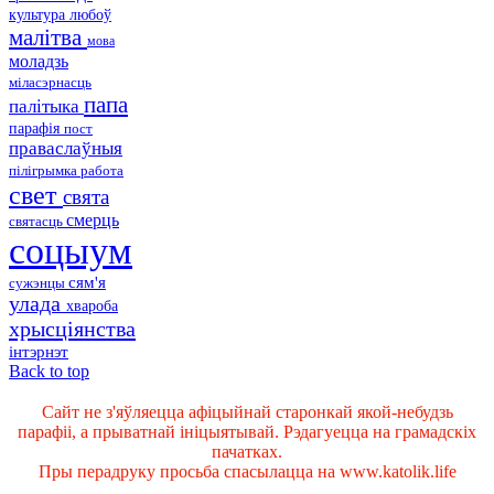
культура
любоў
малітва
мова
моладзь
міласэрнасць
папа
палітыка
парафія
пост
праваслаўныя
пілігрымка
работа
свет
свята
смерць
святасць
соцыум
сям'я
сужэнцы
улада
хвароба
хрысціянства
інтэрнэт
Back to top
Сайт не з'яўляецца афіцыйнай старонкай якой-небудзь
парафіі, а прыватнай ініцыятывай. Рэдагуецца на грамадскіх
пачатках.
Пры перадруку просьба спасылацца на www.katolik.life