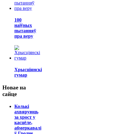
100
наіўных
пытанняў
пра веру
Хрысціянскі
гумар
Новае на
сайце
Колькі
ахвяруюць
за хрост у
касцёле,
абмеркавалі
ў Гродне