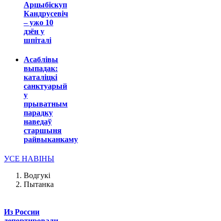
Арцыбіскуп
Кандрусевіч
– ужо 10
дзён у
шпіталі
Асаблівы
выпадак:
каталіцкі
санктуарый
у
прыватным
парадку
наведаў
старшыня
райвыканкаму
УСЕ НАВІНЫ
Водгукі
Пытанка
Из России
депортировали