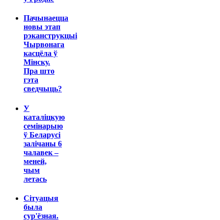
Пачынаецца
новы этап
рэканструкцыі
Чырвонага
касцёла ў
Мінску.
Пра што
гэта
сведчыць?
У
каталіцкую
семінарыю
ў Беларусі
залічаны 6
чалавек –
меней,
чым
летась
Сітуацыя
была
сур'ёзная.