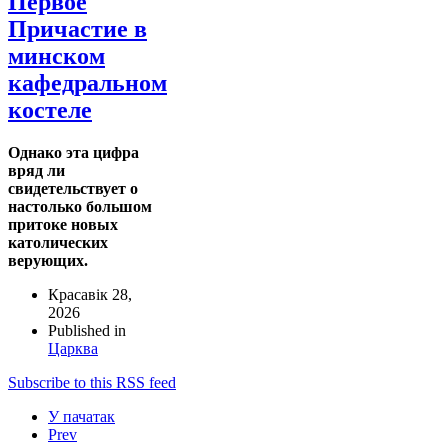
Первое
Причастие в
минском
кафедральном
костеле
Однако эта цифра
вряд ли
свидетельствует о
настолько большом
притоке новых
католических
верующих.
Красавік 28,
2026
Published in
Царква
Subscribe to this RSS feed
У пачатак
Prev