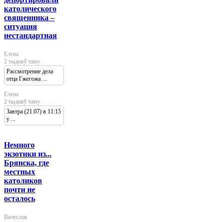
католического
священника –
ситуация
нестандартная
Елена
2 тыдняў таму
Рассмотрение дела
отца Гжегожа ...
Елена
2 тыдняў таму
Завтра (21.07) в 11:15
у ...
Немного
экзотики из...
Брянска, где
местных
католиков
почти не
осталось
Вячеслав