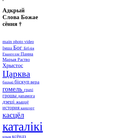
Адкрый
Слова Божае
сёння †
main
photo
video
Бог
Імша
Біблія
Панна
Евангелле
Марыя
Раство
Хрыстос
Царква
біскуп
вера
бацькі
гомель
грахі
грошы
дапамога
дзеці
жыццё
история
канцэрт
касцёл
каталікі
ксёндз
крыж