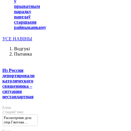
у
прыватным
парадку
наведаў
старшыня
райвыканкаму
УСЕ НАВІНЫ
Водгукі
Пытанка
Из России
депортировали
католического
священника –
ситуация
нестандартная
Елена
2 тыдняў таму
Рассмотрение дела
отца Гжегожа ...