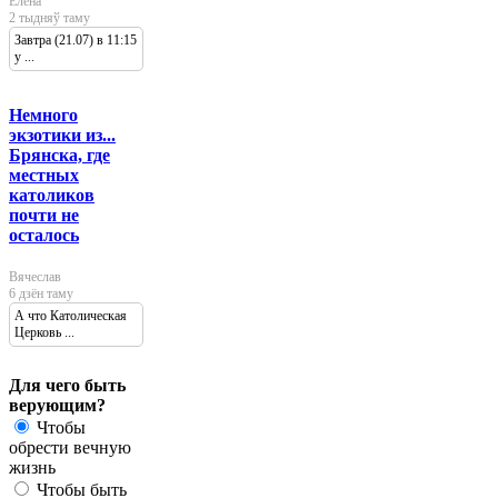
Елена
2 тыдняў таму
Завтра (21.07) в 11:15
у ...
Немного
экзотики из...
Брянска, где
местных
католиков
почти не
осталось
Вячеслав
6 дзён таму
А что Католическая
Церковь ...
Для чего быть
верующим?
Чтобы
обрести вечную
жизнь
Чтобы быть