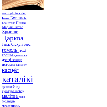
main
photo
video
Бог
Імша
Біблія
Панна
Евангелле
Марыя
Раство
Хрыстос
Царква
біскуп
вера
бацькі
гомель
грахі
грошы
дапамога
дзеці
жыццё
история
канцэрт
касцёл
каталікі
ксёндз
крыж
культура
любоў
малітва
мова
моладзь
міласэрнасць