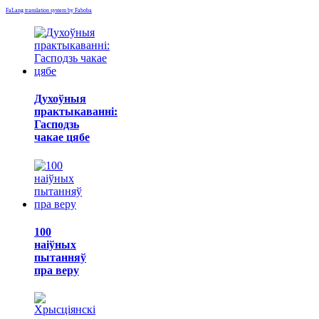
FaLang translation system by Faboba
Духоўныя
практыкаванні:
Гасподзь
чакае цябе
100
наіўных
пытанняў
пра веру