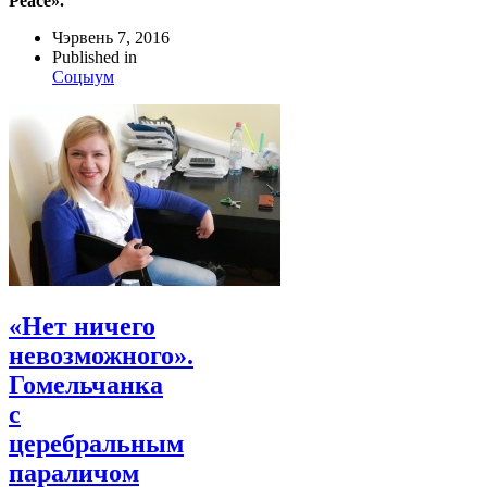
Peace».
Чэрвень 7, 2016
Published in
Соцыум
«Нет ничего
невозможного».
Гомельчанка
с
церебральным
параличом