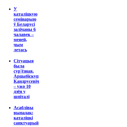
У
каталіцкую
семінарыю
ў Беларусі
залічаны 6
чалавек –
меней,
чым
летась
Сітуацыя
была
сур'ёзная.
Арцыбіскуп
Кандрусевіч
– ужо 10
дзён у
шпіталі
Асаблівы
выпадак:
каталіцкі
санктуарый