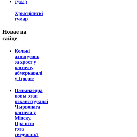
Хрысціянскі
гумар
Новае на
сайце
Колькі
ахвяруюць
за хрост у
касцёле,
абмеркавалі
ў Гродне
Пачынаецца
новы этап
рэканструкцыі
Чырвонага
касцёла ў
Мінску.
Пра што
гэта
сведчыць?