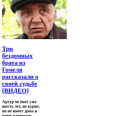
Три
бездомных
брата из
Гомеля
рассказали о
своей судьбе
[ВИДЕО]
Артур не пьет уже
шесть лет, не курит,
но не имеет дома и
ищет одинокую