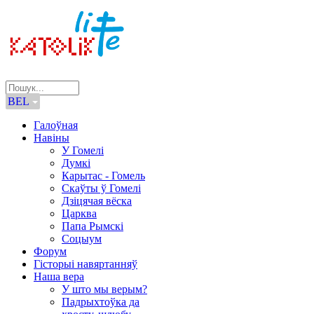
BEL
Галоўная
Навіны
У Гомелі
Думкі
Карытас - Гомель
Скаўты ў Гомелі
Дзіцячая вёска
Царква
Папа Рымскі
Соцыум
Форум
Гісторыі навяртанняў
Наша вера
У што мы верым?
Падрыхтоўка да