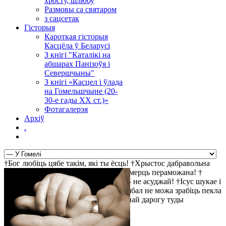
хросту, шлюбу
Размовы са святаром
з сацсетак
Гісторыя
Кароткая гісторыя
Касцёла ў Беларусі
З кнігі "Каталікі на
абшарах Панізоўя і
Севершчыны"
З кнігі «Касцел і ўлада
на Гомельшчыне (20-
30-е гады ХХ ст.)»
Фотагалерэя
Архіў
.
†Бог любіць цябе такім, які ты ёсць! †Хрыстос дабравольна
пайшоў на крыж за твае правіны †Смерць пераможана! †
Найбольш просты шлях да святасці - не асуджай! †Ісус шукае і
чакае цябе! †Хрыстос уваскрос! †Д'ябал не можа зрабіць пекла
прывабным, таму ён робіць прывабнай дарогу туды