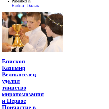
Published in
Навіны - Гомель
Епископ
Казимир
Великоселец
уделил
таинство
миропомазания
и Первое
Причастие в