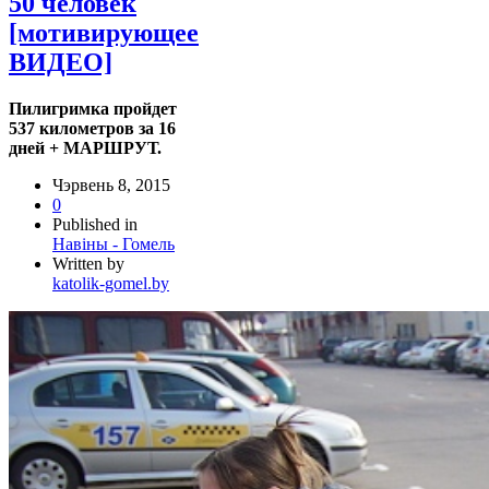
50 человек
[мотивирующее
ВИДЕО]
Пилигримка пройдет
537 километров за 16
дней + МАРШРУТ.
Чэрвень 8, 2015
0
Published in
Навіны - Гомель
Written by
katolik-gomel.by