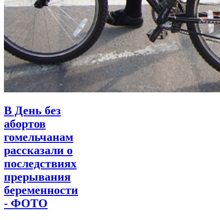
В День без
абортов
гомельчанам
рассказали о
последствиях
прерывания
беременности
- ФОТО