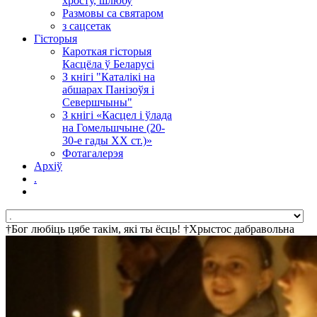
хросту, шлюбу
Размовы са святаром
з сацсетак
Гісторыя
Кароткая гісторыя
Касцёла ў Беларусі
З кнігі "Каталікі на
абшарах Панізоўя і
Севершчыны"
З кнігі «Касцел і ўлада
на Гомельшчыне (20-
30-е гады ХХ ст.)»
Фотагалерэя
Архіў
.
†Бог любіць цябе такім, які ты ёсць! †Хрыстос дабравольна
пайшоў на крыж за твае правіны †Смерць пераможана! †
Найбольш просты шлях да святасці - не асуджай! †Ісус шукае і
чакае цябе! †Хрыстос уваскрос! †Д'ябал не можа зрабіць пекла
прывабным, таму ён робіць прывабнай дарогу туды