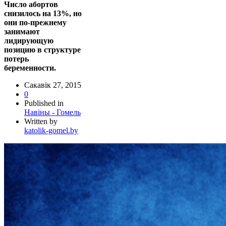
Число абортов
снизилось на 13%, но
они по-прежнему
занимают
лидирующую
позицию в структуре
потерь
беременности.
Сакавік 27, 2015
0
Published in
Навіны - Гомель
Written by
katolik-gomel.by