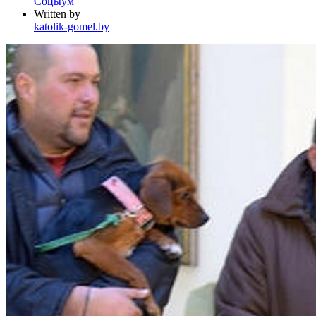
Соцыум
Written by
katolik-gomel.by