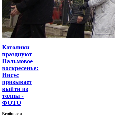
Католики
празднуют
Пальмовое
воскресенье:
Иисус
призывает
выйти из
толпы -
ФОТО
Вербные и