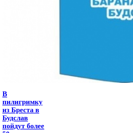
В
пилигримку
из Бреста в
Будслав
пойдут более