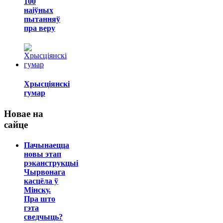
100
наіўных
пытанняў
пра веру
Хрысціянскі
гумар
Новае на
сайце
Пачынаецца
новы этап
рэканструкцыі
Чырвонага
касцёла ў
Мінску.
Пра што
гэта
сведчыць?