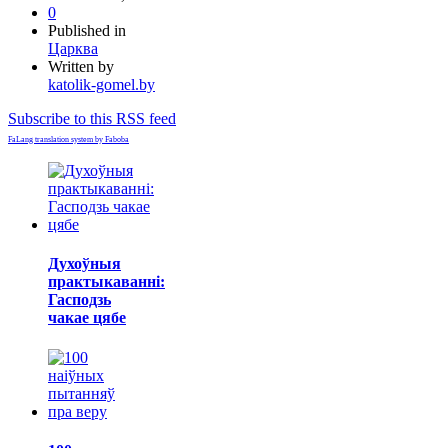
0
Published in
Царква
Written by
katolik-gomel.by
Subscribe to this RSS feed
FaLang translation system by Faboba
Духоўныя
практыкаванні:
Гасподзь
чакае цябе