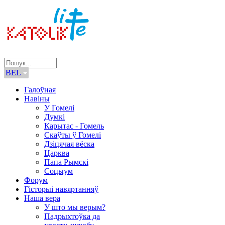
BEL
Галоўная
Навіны
У Гомелі
Думкі
Карытас - Гомель
Скаўты ў Гомелі
Дзіцячая вёска
Царква
Папа Рымскі
Соцыум
Форум
Гісторыі навяртанняў
Наша вера
У што мы верым?
Падрыхтоўка да