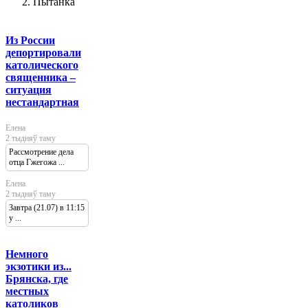
Пытанка
Из России
депортировали
католического
священника –
ситуация
нестандартная
Елена
2 тыдняў таму
Рассмотрение дела
отца Гжегожа ...
Елена
2 тыдняў таму
Завтра (21.07) в 11:15
у ...
Немного
экзотики из...
Брянска, где
местных
католиков