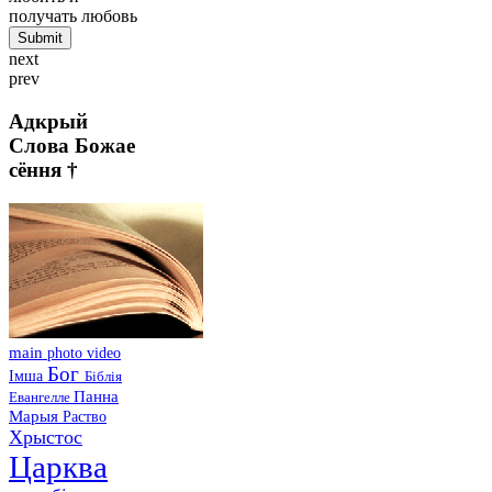
получать любовь
next
prev
Адкрый
Слова Божае
сёння †
main
photo
video
Бог
Імша
Біблія
Панна
Евангелле
Марыя
Раство
Хрыстос
Царква