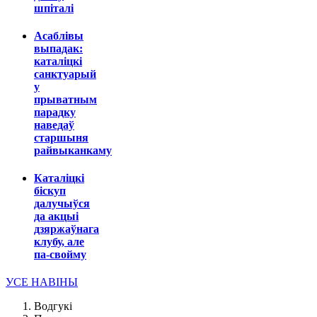
шпіталі
Асаблівы
выпадак:
каталіцкі
санктуарый
у
прыватным
парадку
наведаў
старшыня
райвыканкаму
Каталіцкі
біскуп
далучыўся
да акцыі
дзяржаўнага
клубу, але
па-свойму
УСЕ НАВІНЫ
Водгукі