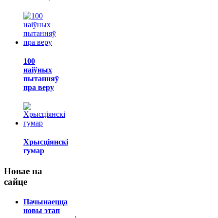
100
наіўных
пытанняў
пра веру
Хрысціянскі
гумар
Новае на
сайце
Пачынаецца
новы этап