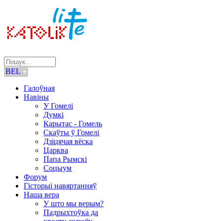
BEL
Галоўная
Навіны
У Гомелі
Думкі
Карытас - Гомель
Скаўты ў Гомелі
Дзіцячая вёска
Царква
Папа Рымскі
Соцыум
Форум
Гісторыі навяртанняў
Наша вера
У што мы верым?
Падрыхтоўка да