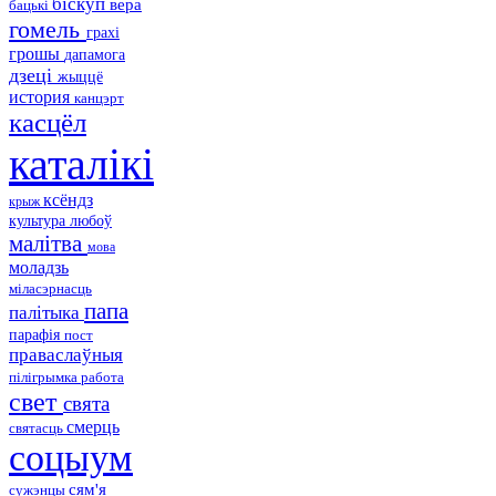
біскуп
вера
бацькі
гомель
грахі
грошы
дапамога
дзеці
жыццё
история
канцэрт
касцёл
каталікі
ксёндз
крыж
культура
любоў
малітва
мова
моладзь
міласэрнасць
папа
палітыка
парафія
пост
праваслаўныя
пілігрымка
работа
свет
свята
смерць
святасць
соцыум
сям'я
сужэнцы