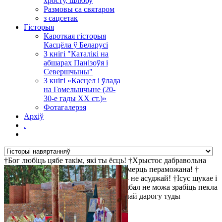
хросту, шлюбу
Размовы са святаром
з сацсетак
Гісторыя
Кароткая гісторыя
Касцёла ў Беларусі
З кнігі "Каталікі на
абшарах Панізоўя і
Севершчыны"
З кнігі «Касцел і ўлада
на Гомельшчыне (20-
30-е гады ХХ ст.)»
Фотагалерэя
Архіў
.
†Бог любіць цябе такім, які ты ёсць! †Хрыстос дабравольна
пайшоў на крыж за твае правіны †Смерць пераможана! †
Найбольш просты шлях да святасці - не асуджай! †Ісус шукае і
чакае цябе! †Хрыстос уваскрос! †Д'ябал не можа зрабіць пекла
прывабным, таму ён робіць прывабнай дарогу туды