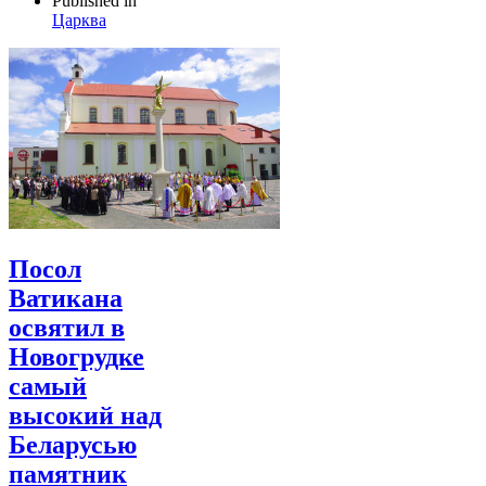
Published in
Царква
Посол
Ватикана
освятил в
Новогрудке
самый
высокий над
Беларусью
памятник