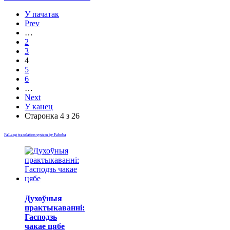
У пачатак
Prev
…
2
3
4
5
6
…
Next
У канец
Старонка 4 з 26
FaLang translation system by Faboba
Духоўныя
практыкаванні:
Гасподзь
чакае цябе