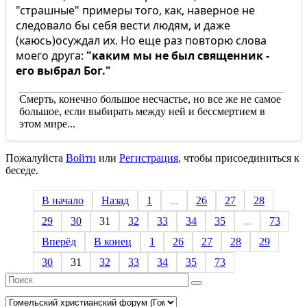
"страшные" примеры того, как, наверное не
следовало бы себя вести людям, и даже
(каюсь)осуждал их. Но еще раз повторю слова
моего друга:
"каким мы не был священник -
его выбрал Бог."
Смерть, конечно большое несчастье, но все же не самое
большое, если выбирать между ней и бессмертием в
этом мире...
Пожалуйста
Войти
или
Регистрация
, чтобы присоединиться к
беседе.
В начало
Назад
1
...
26
27
28
29
30
31
32
33
34
35
...
73
Вперёд
В конец
1
26
27
28
29
30
31
32
33
34
35
73