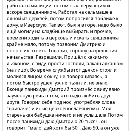
работал в милиции, потом стал верующим и
вскоре священником. Работал на сельмаше в
одной из церквей, потом попросился поближе к
дому, в Иверскую. Так вот, был я в горе, надо было
ещё могилу на кладбище выбирать и прочее,
времени ходить в церковь и искать священника
крайне мало, потому позвонил Дмитрию и
попросил отпеть. Говорит, спрошу разрешения
начальства. Разрешили. Пришёл с каким-то
дьяконом, с виду, прости Господи, алкаш алкашом
(на лицо). Во время службы этот дьякон стоял и
молился лицом к окну, не поворачиваясь, а
потом быстро ушёл. уж не пьян ли, не знаю.
Вконце панихиды Дмитрий произнёс с виду явно
заученную речь о том, что надо любить друг
друга. Говорил себе под нос, употребляя слова
"наипаче" и иные церковнославянизмы. Моя
старенькая бабушка ничего и не услышала.Потом
после панихиды даю Дмитрию 20 тысяч. он
говорит: "мало, дай хотя бы 50". Даю 50, а он уже