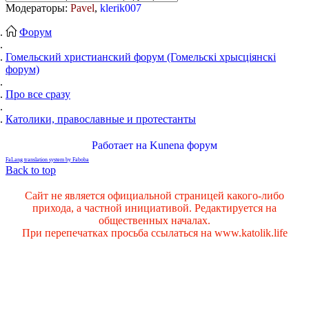
Модераторы:
Pavel
,
klerik007
Форум
Гомельский христианский форум (Гомельскі хрысціянскі
форум)
Про все сразу
Католики, православные и протестанты
Работает на
Kunena форум
FaLang translation system by Faboba
Back to top
Сайт не является официальной страницей какого-либо
прихода, а частной инициативой. Редактируется на
общественных началах.
При перепечатках просьба ссылаться на www.katolik.life