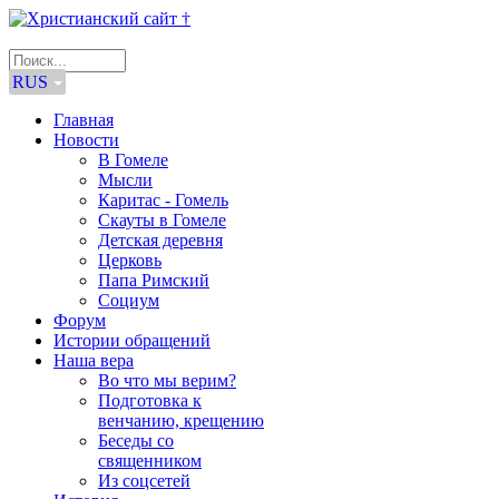
RUS
Главная
Новости
В Гомеле
Мысли
Каритас - Гомель
Скауты в Гомеле
Детская деревня
Церковь
Папа Римский
Социум
Форум
Истории обращений
Наша вера
Во что мы верим?
Подготовка к
венчанию, крещению
Беседы со
священником
Из соцсетей