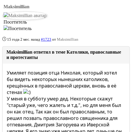
Maksimillian
Посетитель
15 года 2 мес. назад
#1723
от
Maksimillian
Maksimillian ответил в теме Католики, православные
и протестанты
Умиляет позиция отца Николая, который хотел
бы видеть некоторых нынешних католиков,
крещённых в православной церкви, вновь в её
стенах
У меня в субботу умер дед. Некоторые скажут
"старый уже, чего жалеть и т.д.", но для меня был
он как отец. Так как он был православным, то
решил позвать православного священника для
отпевания, Дмитрия Загоруева из Иверской
церкви. Я его знаю уже несколько лет, раньше он