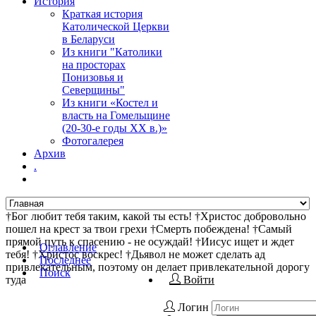
История
Краткая история
Католической Церкви
в Беларуси
Из книги "Католики
на просторах
Понизовья и
Северщины"
Из книги «Костел и
власть на Гомельщине
(20-30-е годы ХХ в.)»
Фотогалерея
Архив
.
†Бог любит тебя таким, какой ты есть! †Христос добровольно
пошел на крест за твои грехи †Смерть побеждена! †Самый
прямой путь к спасению - не осуждай! †Иисус ищет и ждет
Оглавление
тебя! †Христос воскрес! †Дьявол не может сделать ад
Последнее
привлекательным, поэтому он делает привлекательной дорогу
Поиск
туда
Войти
Логин