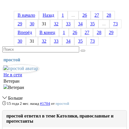
В начало
Назад
1
...
26
27
28
29
30
31
32
33
34
35
...
73
Вперёд
В конец
1
26
27
28
29
30
31
32
33
34
35
73
простой
Не в сети
Ветеран
Больше
15 года 2 мес. назад
#1704
от
простой
простой ответил в теме Католики, православные и
протестанты