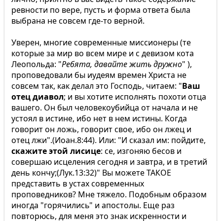
ревности по вере, пусть и форма ответа была
выбрана не совсем где-то верной.
Уверен, многие современные миссионеры (те
которые за мир во всем мире и с девизом кота
Леопольда: "
Ребята, давайте жить дружно
" ),
проповедовали бы иудеям времен Христа не
совсем так, как делал это Господь, читаем: "
Ваш
отец диавол
; и вы хотите исполнять похоти отца
вашего. Он был человекоубийца от начала и не
устоял в истине, ибо нет в нем истины. Когда
говорит он ложь, говорит свое, ибо он лжец и
отец лжи".(Иоан.8:44). Или: "И сказал им: пойдите,
скажите этой лисице
: се, изгоняю бесов и
совершаю исцеления сегодня и завтра, и в третий
день кончу;(Лук.13:32)" Вы можете ТАКОЕ
представить в устах современных
проповедников? Мне тяжело. Подобным образом
иногда "горячились" и апостолы. Еще раз
повторюсь, для меня это знак искренности и