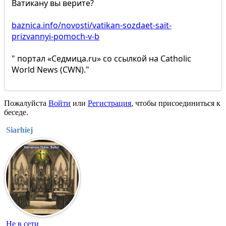
Ватикану вы верите?
baznica.info/novosti/vatikan-sozdaet-sait-
prizvannyi-pomoch-v-b
" портал «Седмица.ru» со ссылкой на Catholic
World News (CWN)."
Пожалуйста
Войти
или
Регистрация
, чтобы присоединиться к
беседе.
Siarhiej
Не в сети