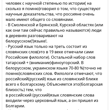
человек с научной степенью по истории( на
сколько я помню)говорил о том, что существуют
научные доказательства, что россияне очень
мало имеют общего со словянами.
- В Смоленской и Брянской, Курской областях (или
как они там сейчас правильно называются) люди
в деревнях разговаривают на
белорусском(!)языке!.
- Русский язык только на треть состоит из
словянских слов(это в 19 веке отмечали сами
Российские филологи). Остальной набор слов
татарский + (внимание)финоугорский. В
белорусском, украинском языке 70-80 %(точно не
помню)словянских слов. Филологи отмечают, что
российский(русский) язык из словянский ближе
всего к болгарскому. Объясняется это(болгарская
близость) тем, что
в российский (русский)язык словянские слова
входили через церковный язык, а он пришел из
Болгарии.