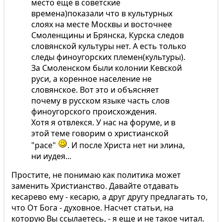
место еще в советские
времена)показали что в культурных
слоях на месте Москвы и восточнее
Смоленщины и Брянска, Курска следов
словянской культуры нет. А есть только
следы финоугорских племен(культуры).
За Смоленском были колонии Кевской
руси, а коренное население не
словянское. Вот это и объясняет
почему в русском языке часть слов
финоугорского происхождения.
Хотя я отвлекся. У нас на форуме, и в
этой теме говорим о христианской
"расе"
. И после Христа нет ни элина,
ни иудея...
Простите, не понимаю как политика может
заменить Христианство. Давайте отдавать
кесарево ему - кесарю, а друг другу предлагать то,
что От Бога - духовное. Насчет статьи, на
которую Вы ссылаетесь, - я еще и не такое читал.