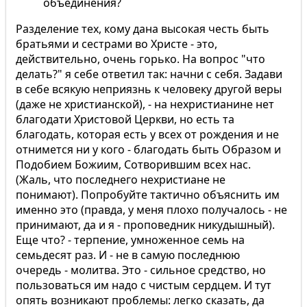
объединения?
Разделение тех, кому дана высокая честь быть
братьями и сестрами во Христе - это,
действительно, очень горько. На вопрос "что
делать?" я себе ответил так: начни с себя. Задави
в себе всякую неприязнь к человеку другой веры
(даже не христианской), - на нехристианине нет
благодати Христовой Церкви, но есть та
благодать, которая есть у всех от рождения и не
отнимется ни у кого - благодать быть Образом и
Подобием Божиим, Сотворившим всех нас.
(Жаль, что последнего нехристиане не
понимают). Попробуйте тактично объяснить им
именно это (правда, у меня плохо получалось - не
принимают, да и я - проповедник никудышный).
Еще что? - терпение, умноженное семь на
семьдесят раз. И - не в самую последнюю
очередь - молитва. Это - сильное средство, но
пользоваться им надо с чистым сердцем. И тут
опять возникают проблемы: легко сказать, да