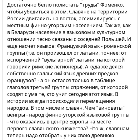
Достаточно бегло полистать "труды" Фоменко,
чтобы убедиться в этом. Славяне на территории
России двигались на восток, ассимилируясь с
местным финно-угорским населением. Так же, как
в Беларуси население в языковом и культурном
отношении тесно связаны с соседней Польшей. И
еще насчет языков: Французкий язык - романской
группы (т.е. он произошел от латыни, точнее: от
испорченной "вульгарной" латыни, на которой
говорили римские легионеры). А куда же делся
собственно галльский язык древних предков
французов? - а он остался только в таблице
глаголов третьей группы спряжения, от которой
сходят с ума те, кто учит сегодня этот язык. В
истории всегда происходили перемещения
народов. В том числе и славян. Чем "виноваты"
венгры - народ финно-угорской языковой группы
- что оказались в центре Европы на месте
первого славянского княжества? Что ж, славянам
теперь надо отобрать у них свою древнюю