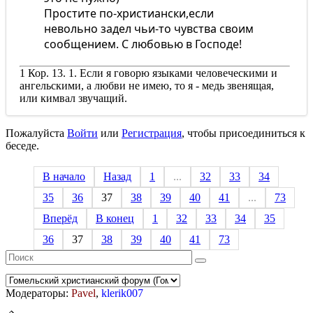
Простите по-христиански,если
невольно задел чьи-то чувства своим
сообщением. С любовью в Господе!
1 Кор. 13. 1. Если я говорю языками человеческими и
ангельскими, а любви не имею, то я - медь звенящая,
или кимвал звучащий.
Пожалуйста
Войти
или
Регистрация
, чтобы присоединиться к
беседе.
В начало
Назад
1
...
32
33
34
35
36
37
38
39
40
41
...
73
Вперёд
В конец
1
32
33
34
35
36
37
38
39
40
41
73
Модераторы:
Pavel
,
klerik007