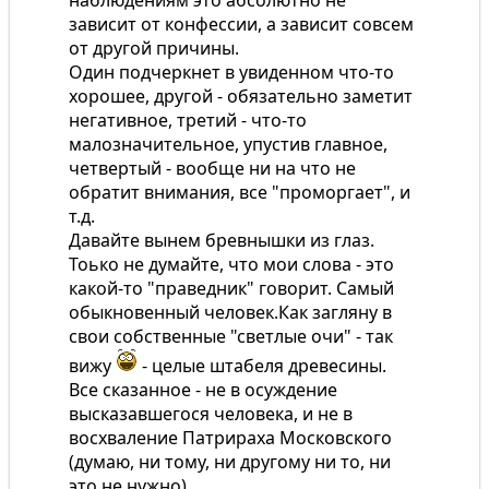
зависит от конфессии, а зависит совсем
от другой причины.
Один подчеркнет в увиденном что-то
хорошее, другой - обязательно заметит
негативное, третий - что-то
малозначительное, упустив главное,
четвертый - вообще ни на что не
обратит внимания, все "проморгает", и
т.д.
Давайте вынем бревнышки из глаз.
Тоько не думайте, что мои слова - это
какой-то "праведник" говорит. Самый
обыкновенный человек.Как загляну в
свои собственные "светлые очи" - так
вижу
- целые штабеля древесины.
Все сказанное - не в осуждение
высказавшегося человека, и не в
восхваление Патрираха Московского
(думаю, ни тому, ни другому ни то, ни
это не нужно)