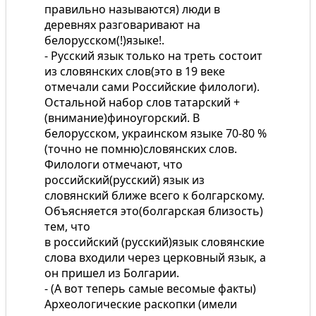
правильно называются) люди в
деревнях разговаривают на
белорусском(!)языке!.
- Русский язык только на треть состоит
из словянских слов(это в 19 веке
отмечали сами Российские филологи).
Остальной набор слов татарский +
(внимание)финоугорский. В
белорусском, украинском языке 70-80 %
(точно не помню)словянских слов.
Филологи отмечают, что
российский(русский) язык из
словянский ближе всего к болгарскому.
Объясняется это(болгарская близость)
тем, что
в российский (русский)язык словянские
слова входили через церковный язык, а
он пришел из Болгарии.
- (А вот теперь самые весомые факты)
Археологические раскопки (имели