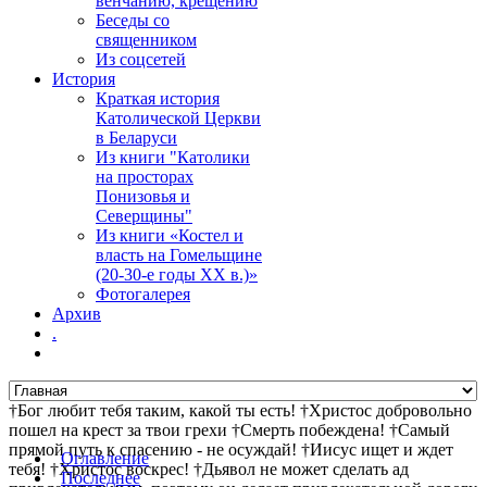
венчанию, крещению
Беседы со
священником
Из соцсетей
История
Краткая история
Католической Церкви
в Беларуси
Из книги "Католики
на просторах
Понизовья и
Северщины"
Из книги «Костел и
власть на Гомельщине
(20-30-е годы ХХ в.)»
Фотогалерея
Архив
.
†Бог любит тебя таким, какой ты есть! †Христос добровольно
пошел на крест за твои грехи †Смерть побеждена! †Самый
прямой путь к спасению - не осуждай! †Иисус ищет и ждет
Оглавление
тебя! †Христос воскрес! †Дьявол не может сделать ад
Последнее