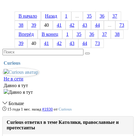
В начало
Назад
1
...
35
36
37
38
39
40
41
42
43
44
...
73
Вперёд
В конец
1
35
36
37
38
39
40
41
42
43
44
73
Curious
Не в сети
Давно я тут
Больше
15 года 1 мес. назад
#1930
от
Curious
Curious ответил в теме Католики, православные и
протестанты