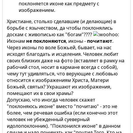
поклоняется иконе как предмету с
изображением.
Христиане, столько сделавшие (и делающие) в
борьбе с язычеством, да чтобы поклонялись
доскам с живописью как "богам"????
Иконам
не поклоняются
, иконы -
почитают
.
Через иконы по воле Божьей, бывает, на нас
исходят благодать и исцеления. Человек любит
своих близких даже на фото (вставляет в рамку на
рабочий стол, носит в кармане всегда с собой),
чему тут удивляться, что верующие с любовью
относится к изображениям Христа, Матери
Божьей, святых? Украшают их изображения,
помещают их в свои храмы?
Допускаю, что иногда человек скажет
"поклоняюсь иконе" вместо "почитаю" - это не
более, чем речевая ошибка (если конечно этот
человек не убежденный суеверный
идолопоклонник). "Поклонился иконе" в данном
случае и надо понимать как "почтил Того, Кто на