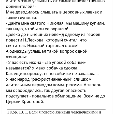
А что можно услышать от самих невежественных
обвинителей? -
Мне доводилось слышать в церковных лавках и
такие глупости:
- Дайте мне святого Николая, мы машину купили,
так надо, чтобы он ее охранял!
Далеко до нынешних невежд одному из героев
повести Н.Лескова, который считал, что
святитель Николай торговал овсом!
А однажды услышал такой вопрос одной
женщины:
- У вас есть икона - «за упокой собачки»
называется? У меня собачка сдохла…
Как еще «сорокоуст» по собачке не заказала…
У нас народ "расхристианенный" слишком
длительным периодом комм. режима. А теперь
мы освободились, так другая опасность
подступает - повальное обмирщение. Всем не до
Церкви Христовой.
1 Кор. 13. 1. Если я говорю языками человеческими и