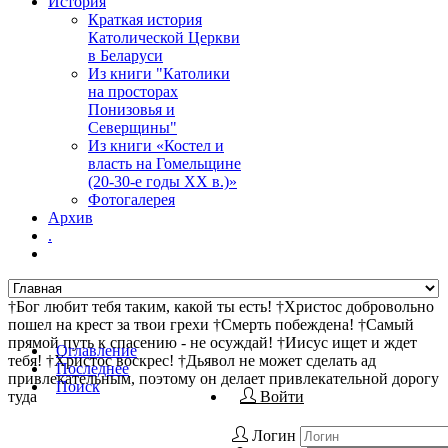
История
Краткая история
Католической Церкви
в Беларуси
Из книги "Католики
на просторах
Понизовья и
Северщины"
Из книги «Костел и
власть на Гомельщине
(20-30-е годы ХХ в.)»
Фотогалерея
Архив
.
†Бог любит тебя таким, какой ты есть! †Христос добровольно
пошел на крест за твои грехи †Смерть побеждена! †Самый
прямой путь к спасению - не осуждай! †Иисус ищет и ждет
Оглавление
тебя! †Христос воскрес! †Дьявол не может сделать ад
Последнее
привлекательным, поэтому он делает привлекательной дорогу
Поиск
туда
Войти
Логин