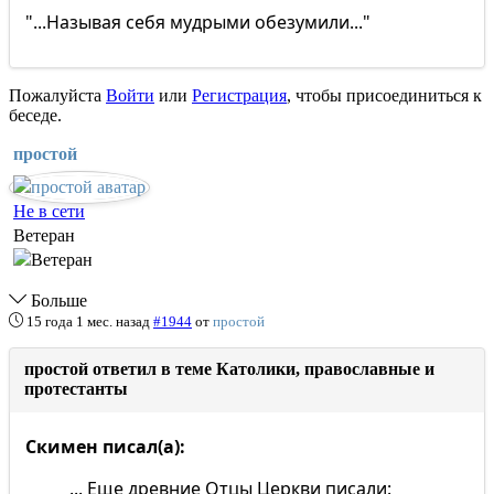
"...Называя себя мудрыми обезумили..."
Пожалуйста
Войти
или
Регистрация
, чтобы присоединиться к
беседе.
простой
Не в сети
Ветеран
Больше
15 года 1 мес. назад
#1944
от
простой
простой ответил в теме Католики, православные и
протестанты
Скимен писал(а):
... Еще древние Отцы Церкви писали: