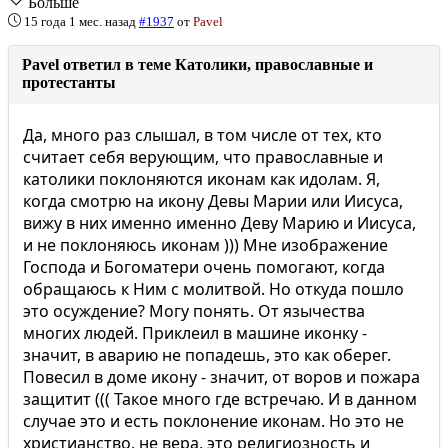
Больше
15 года 1 мес. назад
#1937
от
Pavel
Pavel ответил в теме Католики, православные и
протестанты
Да, много раз слышал, в том числе от тех, кто
считает себя верующим, что православные и
католики поклоняются иконам как идолам. Я,
когда смотрю на икону Девы Марии или Иисуса,
вижу в них именно именно Деву Марию и Иисуса,
и не поклоняюсь иконам ))) Мне изображение
Господа и Богоматери очень помогают, когда
обращаюсь к Ним с молитвой. Но откуда пошло
это осуждение? Могу понять. От язычества
многих людей. Приклеил в машине иконку -
значит, в аварию не попадешь, это как оберег.
Повесил в доме икону - значит, от воров и пожара
защитит ((( Такое много где встречаю. И в данном
случае это и есть поклонение иконам. Но это не
христианство, не вера, это религиозность и