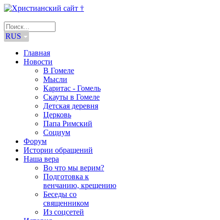
RUS
Главная
Новости
В Гомеле
Мысли
Каритас - Гомель
Скауты в Гомеле
Детская деревня
Церковь
Папа Римский
Социум
Форум
Истории обращений
Наша вера
Во что мы верим?
Подготовка к
венчанию, крещению
Беседы со
священником
Из соцсетей