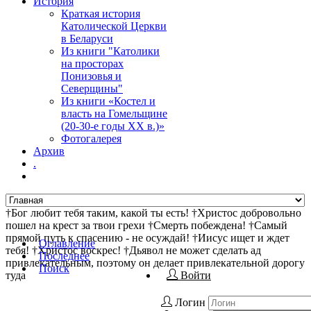
История
Краткая история
Католической Церкви
в Беларуси
Из книги "Католики
на просторах
Понизовья и
Северщины"
Из книги «Костел и
власть на Гомельщине
(20-30-е годы ХХ в.)»
Фотогалерея
Архив
.
†Бог любит тебя таким, какой ты есть! †Христос добровольно
пошел на крест за твои грехи †Смерть побеждена! †Самый
прямой путь к спасению - не осуждай! †Иисус ищет и ждет
Оглавление
тебя! †Христос воскрес! †Дьявол не может сделать ад
Последнее
привлекательным, поэтому он делает привлекательной дорогу
Поиск
туда
Войти
Логин