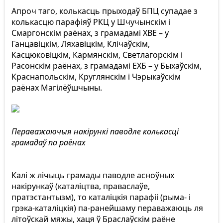
Апроч таго, колькасць прыходаў БПЦ супадае з
колькасцю парафіяў РКЦ у Шчучынскім і
Смаргонскім раёнах, з грамадамі ХВЕ – у
Ганцавіцкім, Ляхавіцкім, Клічаўскім,
Касцюковіцкім, Кармянскім, Светлагорскім і
Расонскім раёнах, з грамадамі ЕХБ – у Быхаўскім,
Краснапольскім, Круглянскім і Чэрыкаўскім
раёнах Магілёўшчыны.
Пераважаючыя накірункі паводле колькасці
грамадаў па раёнах
Калі ж лічыць грамады паводле асноўных
накірункаў (каталіцтва, праваслаўе,
пратэстантызм), то каталіцкія парафіі (рыма- і
грэка-каталіцкія) па-ранейшаму пераважаюць ля
літоўскай мяжы, хаця ў Браслаўскім раёне