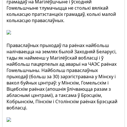
грамадаў на Магілёўшчыне і ўсходняй
Гомельшчыне тлумачыцца не столькі вялікай
колькасцю пратэстанцкіх грамадаў, колькі малой
колькасцю праваслаўных.
Праваслаўных прыходаў па раёнах найбольш
налічваецца на землях былой Заходняй Беларусі,
тады як найменш у Магілёўскай вобласці і ў
найбольш пацярпелых ад аварыі на ЧАЭС раёнах
Гомельшчыны. Найбольш праваслаўных
прыходаў (больш за 30) зарэгістравана у Мінску і
вакол буйных цэнтраў: у Мінскім, Гомельскім і
Віцебскім раёнах (апошнія ўлічваюцца разам з
абласнымі цэнтрамі), а таксама ў Брэсцкім,
Кобрынскім, Пінскім і Столінскім раёнах Брэсцкай
вобласці.