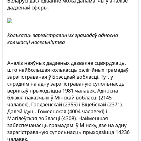
Беларусі даследванне можа дапамагчы ў аналізе
дадзенай сферы.
Колькасць зарэгістраваных грамадаў адносна
колькасці насельніцтва
Аналіз наяўных дадзеных дазваляе сцвярджаць,
што найбольшая колькасць рэлігійных грамадаў
зарэгістраваная ў Брэсцкай вобласці. Тут, у
сярэднім на адну зарэгістраваную супольнасць
вернікаў прыходзіцца 1981 чалавек. Адносна
блізкія паказчыкі ў Мінскай вобласці (2145
чалавек), Гродзенскай (2355) і Віцебскай (2371).
Далей ідуць Гомельская (4004 чалавекі) і
Магілёўская вобласці (4308). Найменшая
забяспечанасць грамадамі ў Мінску, дзе на адну
зарэгістраваную супольнасць прыходзіцца 14236
чалавек.