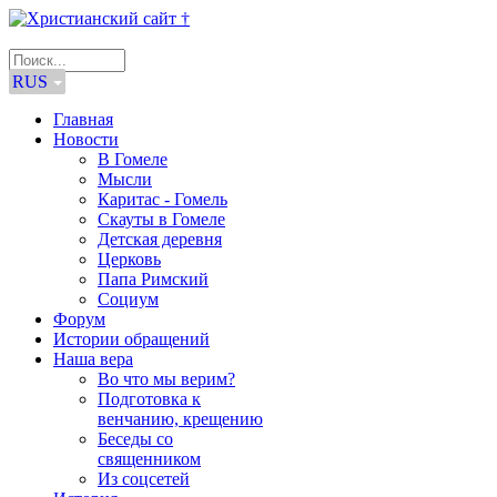
RUS
Главная
Новости
В Гомеле
Мысли
Каритас - Гомель
Скауты в Гомеле
Детская деревня
Церковь
Папа Римский
Социум
Форум
Истории обращений
Наша вера
Во что мы верим?
Подготовка к
венчанию, крещению
Беседы со
священником
Из соцсетей