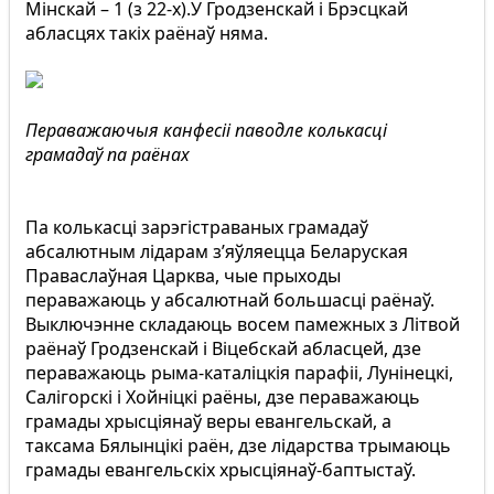
Мінскай – 1 (з 22-х).У Гродзенскай і Брэсцкай
абласцях такіх раёнаў няма.
Пераважаючыя канфесіі паводле колькасці
грамадаў па раёнах
Па колькасці зарэгістраваных грамадаў
абсалютным лідарам з’яўляецца Беларуская
Праваслаўная Царква, чые прыходы
пераважаюць у абсалютнай большасці раёнаў.
Выключэнне складаюць восем памежных з Літвой
раёнаў Гродзенскай і Віцебскай абласцей, дзе
пераважаюць рыма-каталіцкія парафіі, Лунінецкі,
Салігорскі і Хойніцкі раёны, дзе пераважаюць
грамады хрысціянаў веры евангельскай, а
таксама Бялынцікі раён, дзе лідарства трымаюць
грамады евангельскіх хрысціянаў-баптыстаў.