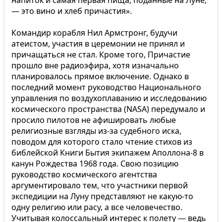
напиток и самая первая пища, поданные на Луне,
— это вино и хлеб причастия».
Командир корабля Нил Армстронг, будучи
атеистом, участия в церемонии не принял и
причащаться не стал. Кроме того, Причастие
прошло вне радиоэфира, хотя изначально
планировалось прямое включение. Однако в
последний момент руководство Национального
управления по воздухоплаванию и исследованию
космического пространства (NASA) передумало и
просило пилотов не афишировать любые
религиозные взгляды из-за судебного иска,
поводом для которого стало чтение стихов из
библейской Книги Бытия экипажем Аполлона-8 в
канун Рождества 1968 года. Свою позицию
руководство космического агентства
аргументировало тем, что участники первой
экспедиции на Луну представляют не какую-то
одну религию или расу, а все человечество.
Учитывая колоссальный интерес к полету — ведь