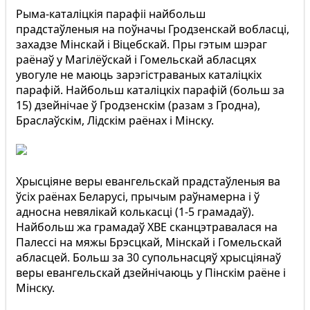
Рыма-каталіцкія парафіі найбольш
прадстаўленыя на поўначы Гродзенскай вобласці,
захадзе Мінскай і Віцебскай. Пры гэтым шэраг
раёнаў у Магілёўскай і Гомельскай абласцях
увогуле не маюць зарэгістраваных каталіцкіх
парафій. Найбольш каталіцкіх парафій (больш за
15) дзейнічае ў Гродзенскім (разам з Гродна),
Браслаўскім, Лідскім раёнах і Мінску.
Хрысціяне веры евангельскай прадстаўленыя ва
ўсіх раёнах Беларусі, прычым раўнамерна і ў
адносна невялікай колькасці (1-5 грамадаў).
Найбольш жа грамадаў ХВЕ сканцэтравалася на
Палессі на мяжы Брэсцкай, Мінскай і Гомельскай
абласцей. Больш за 30 супольнасцяў хрысціянаў
веры евангельскай дзейнічаюць у Пінскім раёне і
Мінску.