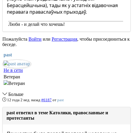
Берасцейшчына), тады як у астатніх відавочная
перавага праваслаўных прыходаў.
Люби - и делай что хочешь!
Пожалуйста
Войти
или
Регистрация
, чтобы присоединиться к
беседе.
past
Не в сети
Ветеран
Больше
12 года 2 нед. назад
#6187
от
past
past ответил в теме Католики, православные и
протестанты