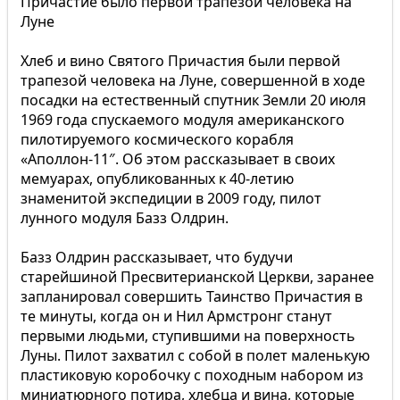
Причастие было первой трапезой человека на
Луне
Хлеб и вино Святого Причастия были первой
трапезой человека на Луне, совершенной в ходе
посадки на естественный спутник Земли 20 июля
1969 года спускаемого модуля американского
пилотируемого космического корабля
«Аполлон-11″. Об этом рассказывает в своих
мемуарах, опубликованных к 40-летию
знаменитой экспедиции в 2009 году, пилот
лунного модуля Базз Олдрин.
Базз Олдрин рассказывает, что будучи
старейшиной Пресвитерианской Церкви, заранее
запланировал совершить Таинство Причастия в
те минуты, когда он и Нил Армстронг станут
первыми людьми, ступившими на поверхность
Луны. Пилот захватил с собой в полет маленькую
пластиковую коробочку с походным набором из
миниатюрного потира, хлебца и вина, которые