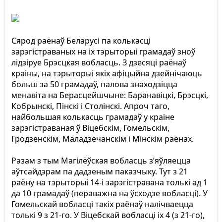
Сярод раёнаў Беларусі па колькасці
зарэгістраваных на іх тэрыторыі грамадаў зноў
лідзіруе Брэсцкая вобласць. З дзесяці раёнаў
краіны, на тэрыторыі якіх афіцыйна дзейнічаюць
больш за 50 грамадаў, палова знаходзіцца
менавіта на Берасцейшчыне: Баранавіцкі, Брэсцкі,
Кобрынскі, Пінскі і Столінскі. Апроч таго,
найбольшая колькасць грамадаў у краіне
зарэгістраваная ў Віцебскім, Гомельскім,
Гродзенскім, Маладзечанскім і Мінскім раёнах.
Разам з тым Магілёўская вобласць з’яўляецца
аўтсайдэрам па дадзеным паказчыку. Тут з 21
раёну на тэрыторыі 14-і зарэгістравана толькі ад 1
да 10 грамадаў (пераважна на ўсходзе вобласці). У
Гомельскай вобласці такіх раёнаў налічваецца
толькі 9 з 21-го. У Віцебскай вобласці іх 4 (з 21-го),