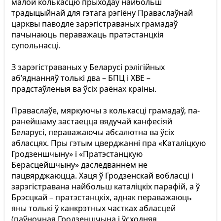
малой колькасцю прыходаў найбольш
традыцыйнай для гэтага рэгіёну Праваслаўнай
царквы паводле зарэгістраваных грамадаў
пачынаюць пераважаць пратэстанцкія
супольнасці.
З зарэгістраваных у Беларусі рэлігійных
аб’яднанняў толькі два – БПЦ і ХВЕ –
прадстаўленыя ва ўсіх раёнах краіны.
Праваслаўе, мяркуючы з колькасці грамадаў, па-
ранейшаму застаецца вядучай канфесіяй
Беларусі, пераважаючы абсалютна ва ўсіх
абласцях. Пры гэтым цверджанні пра «Каталіцкую
Гродзеншчыну» і «Пратэстанцкую
Берасцейшчыну» даследваннем не
пацвярджаюцца. Хаця ў Гродзенскай вобласці і
зарэгістравана найбольш каталіцкіх парафій, а ў
Брэсцкай – пратэстанцкіх, аднак пераважаюць
яны толькі ў канкрэтных частках абласцей
(паўночная Гродзеншчына і ўсходняя