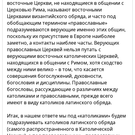
восточные Церкви, не находящиеся в общении с
Церковью Рима, называют восточными
Церквами византийского обряда, и часто под
обобщающим термином «православные»
подразумеваются верующие именно этих общин,
поскольку их присутствие в Европе наиболее
заметно, а контакты наиблее часты. Верующих
православных Церквей нельзя путать с
верующими восточных католических Церквей,
находящихся в общении с Римом, хотя сходство
между ними велико – в том, что касается
совершения богослужений, духовности,
богословия и дисциплины. Православные
богословы, рассуждающие о различиях между
католиками и православными, прежде всего
имеют в виду католиков латинского обряда.
Итак, в нашем ответе мы под «католиками» будем
подразумевать католиков латинского обряда
(самого распространенного в Католической