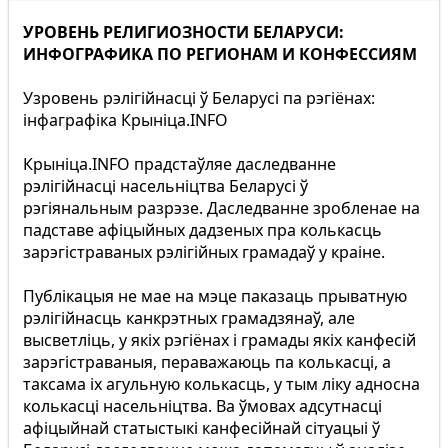
УРОВЕНЬ РЕЛИГИОЗНОСТИ БЕЛАРУСИ:
ИНФОГРАФИКА ПО РЕГИОНАМ И КОНФЕССИЯМ
Узровень рэлігійнасці ў Беларусі па рэгіёнах:
інфаграфіка Крыніца.INFO
Крыніца.INFO прадстаўляе даследванне
рэлігійнасці насельніцтва Беларусі ў
рэгіянальным разрэзе. Даследванне зробленае на
падставе афіцыйных дадзеных пра колькасць
зарэгістраваных рэлігійных грамадаў у краіне.
Публікацыя не мае на мэце паказаць прыватную
рэлігійнасць канкрэтных грамадзянаў, але
высветліць, у якіх рэгіёнах і грамады якіх канфесій
зарэгістраваныя, пераважаюць па колькасці, а
таксама іх агульную колькасць, у тым ліку адносна
колькасці насельніцтва. Ва ўмовах адсутнасці
афіцыйнай статыстыкі канфесійнай сітуацыі ў