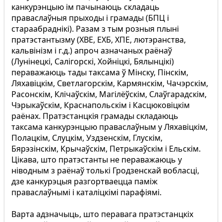
канкурэнцыю ім пачынаюць складаць
праваслаўныя прыходы і грамады (БПЦ і
стараабраднікі). Разам з тым розныя плыні
пратэстантызму (ХВЕ, ЕХБ, ХПЕ, лютэранства,
кальвінізм і г.д.) апроч азначаных раёнаў
(Лунінецкі, Салігорскі, Хойніцкі, Бялынцікі)
пераважаюць тады таксама ў Мінску, Пінскім,
Ляхавіцкім, Светлагорскім, Кармянскім, Чачэрскім,
Расонскім, Клічаўскім, Магілёўскім, Слаўгарадскім,
Чэрыкаўскім, Краснапольскім і Касцюковіцкім
раёнах. Пратэстанцкія грамады складаюць
таксама канкурэнцыю праваслаўным у Ляхавіцкім,
Полацкім, Слуцкім, Уздзенскім, Глускім,
Бярэзінскім, Крычаўскім, Петрыкаўскім і Ельскім.
Цікава, што пратэстанты не пераважаюць у
ніводным з раёнаў толькі Гродзенскай вобласці,
дзе канкурэцыя разгортваецца паміж
праваслаўнымі і каталіцкімі парафіямі.
Варта адзначыць, што перавага пратэстанцкіх