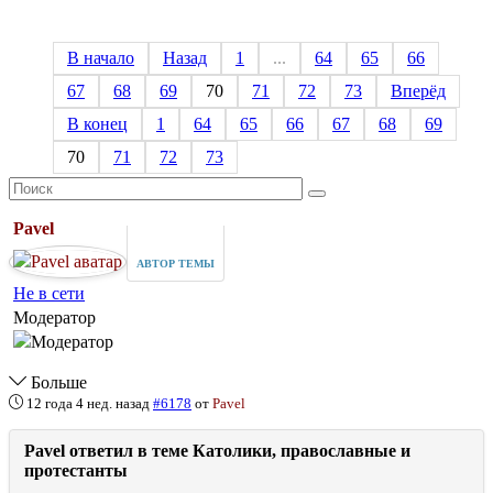
В начало
Назад
1
...
64
65
66
67
68
69
70
71
72
73
Вперёд
В конец
1
64
65
66
67
68
69
70
71
72
73
Pavel
АВТОР ТЕМЫ
Не в сети
Модератор
Больше
12 года 4 нед. назад
#6178
от
Pavel
Pavel ответил в теме Католики, православные и
протестанты