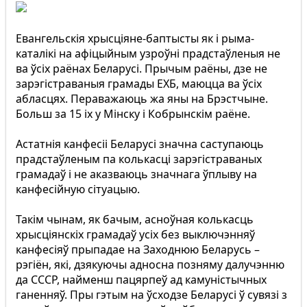
Евангельскія хрысціяне-баптысты як і рыма-
каталікі на афіцыйным узроўні прадстаўленыя не
ва ўсіх раёнах Беларусі. Прычым раёны, дзе не
зарэгістраваныя грамады ЕХБ, маюцца ва ўсіх
абласцях. Пераважаюць жа яны на Брэстчыне.
Больш за 15 іх у Мінску і Кобрынскім раёне.
Астатнія канфесіі Беларусі значна саступаюць
прадстаўленым па колькасці зарэгістраваных
грамадаў і не аказваюць значнага ўплыву на
канфесійную сітуацыю.
Такім чынам, як бачым, асноўная колькасць
хрысціянскіх грамадаў усіх без выключэнняў
канфесіяў прыпадае на Заходнюю Беларусь –
рэгіён, які, дзякуючы адносна позняму далучэнню
да СССР, найменш пацярпеў ад камуністычных
ганенняў. Пры гэтым на ўсходзе Беларусі ў сувязі з