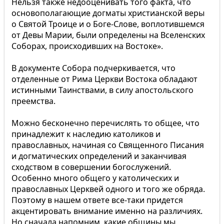
Нельзя также недооценивать того факта, что
основополагающие догматы христианской веры
о Святой Троице и о Боге-Слове, воплотившемся
от Девы Марии, были определены на Вселенских
Соборах, происходивших на Востоке».
В документе Собора подчеркивается, что
отделенные от Рима Церкви Востока обладают
истинными Таинствами, в силу апостольского
преемства.
Можно бесконечно перечислять то общее, что
принадлежит к наследию католиков и
православных, начиная со Священного Писания
и догматических определений и заканчивая
сходством в совершении богослужений.
Особенно много общего у католических и
православных Церквей одного и того же обряда.
Поэтому в нашем ответе все-таки придется
акцентировать внимание именно на различиях.
Но сначала напомним, какие общины мы