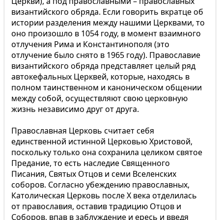
Церкви), а под православными – православных
византийского обряда. Если говорить вкратце об
истории разделения между нашими Церквами, то
оно произошло в 1054 году, в момент взаимного
отлучения Рима и Константинополя (это
отлучение было снято в 1965 году). Православие
византийского обряда представляет целый ряд
автокефальных Церквей, которые, находясь в
полном таинственном и каноническом общении
между собой, осуществляют свою церковную
жизнь независимо друг от друга.
Православная Церковь считает себя
единственной истинной Церковью Христовой,
поскольку только она сохранила целиком святое
Предание, то есть наследие Священного
Писания, Святых Отцов и семи Вселенских
соборов. Согласно убеждению православных,
Католическая Церковь после Х века отделилась
от православия, оставив традицию Отцов и
Соборов, впав в заблуждение и ересь и введя