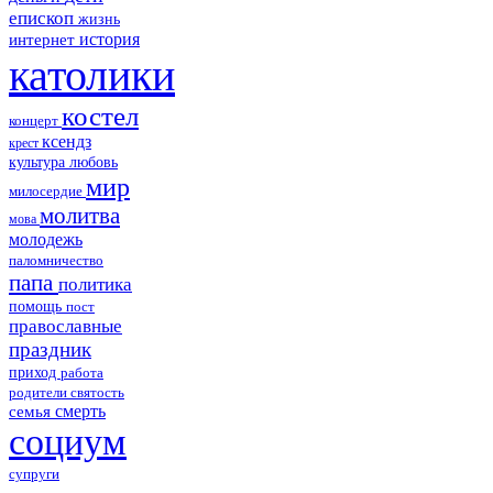
епископ
жизнь
история
интернет
католики
костел
концерт
ксендз
крест
культура
любовь
мир
милосердие
молитва
мова
молодежь
паломничество
папа
политика
помощь
пост
православные
праздник
приход
работа
родители
святость
смерть
семья
социум
супруги