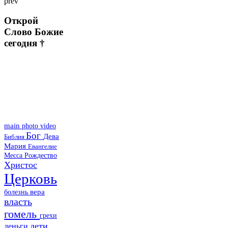
prev
Открой
Слово Божие
сегодня †
main
photo
video
Бог
Дева
Библия
Мария
Евангелие
Месса
Рождество
Христос
Церковь
болезнь
вера
власть
гомель
грехи
дети
деньги