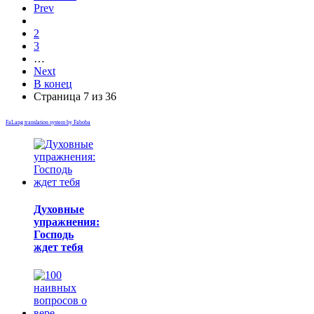
Prev
2
3
…
Next
В конец
Страница 7 из 36
FaLang translation system by Faboba
Духовные
упражнения:
Господь
ждет тебя