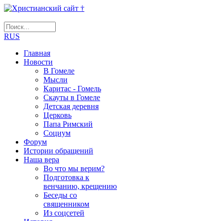
RUS
Главная
Новости
В Гомеле
Мысли
Каритас - Гомель
Скауты в Гомеле
Детская деревня
Церковь
Папа Римский
Социум
Форум
Истории обращений
Наша вера
Во что мы верим?
Подготовка к
венчанию, крещению
Беседы со
священником
Из соцсетей