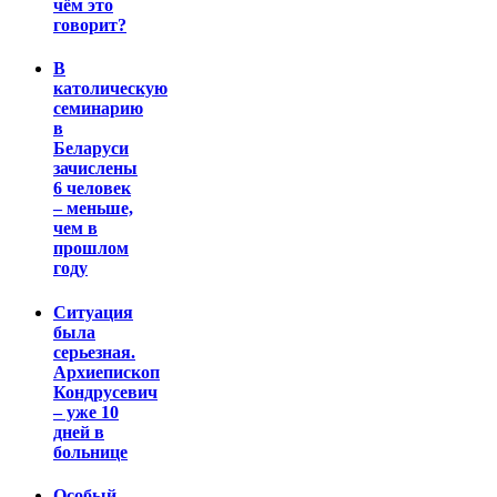
чём это
говорит?
В
католическую
семинарию
в
Беларуси
зачислены
6 человек
– меньше,
чем в
прошлом
году
Ситуация
была
серьезная.
Архиепископ
Кондрусевич
– уже 10
дней в
больнице
Особый