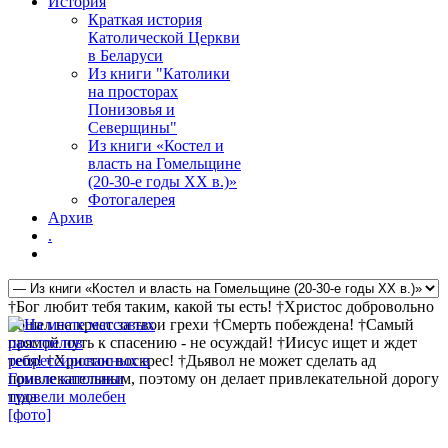
История
Краткая история
Католической Церкви
в Беларуси
Из книги "Католики
на просторах
Понизовья и
Северщины"
Из книги «Костел и
власть на Гомельщине
(20-30-е годы ХХ в.)»
Фотогалерея
Архив
.
†Бог любит тебя таким, какой ты есть! †Христос добровольно
пошел на крест за твои грехи †Смерть побеждена! †Самый
прямой путь к спасению - не осуждай! †Иисус ищет и ждет
тебя! †Христос воскрес! †Дьявол не может сделать ад
привлекательным, поэтому он делает привлекательной дорогу
туда