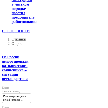
в частном
порядке
посетил
председатель
райисполкома
ВСЕ НОВОСТИ
Отклики
Опрос
Из России
депортировали
католического
священника –
ситуация
нестандартная
Елена
2 недели назад
Рассмотрение дела
отца Гжегожа ...
Елена