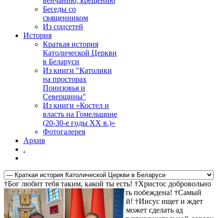
венчанию, крещению
Беседы со
священником
Из соцсетей
История
Краткая история
Католической Церкви
в Беларуси
Из книги "Католики
на просторах
Понизовья и
Северщины"
Из книги «Костел и
власть на Гомельщине
(20-30-е годы ХХ в.)»
Фотогалерея
Архив
.
†Бог любит тебя таким, какой ты есть! †Христос добровольно
пошел на крест за твои грехи †Смерть побеждена! †Самый
прямой путь к спасению - не осуждай! †Иисус ищет и ждет
тебя! †Христос воскрес! †Дьявол не может сделать ад