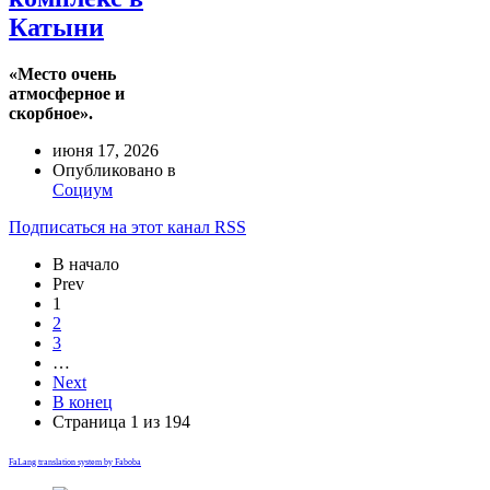
Катыни
«Место очень
атмосферное и
скорбное».
июня 17, 2026
Опубликовано в
Социум
Подписаться на этот канал RSS
В начало
Prev
1
2
3
…
Next
В конец
Страница 1 из 194
FaLang translation system by Faboba