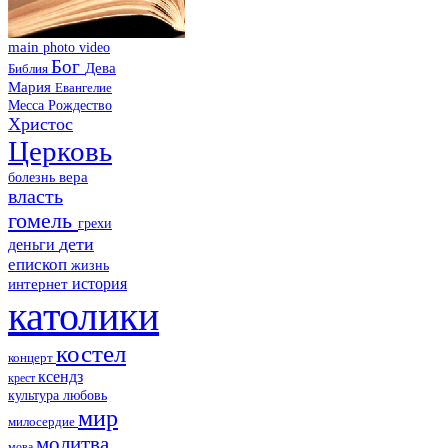
main
photo
video
Бог
Дева
Библия
Мария
Евангелие
Месса
Рождество
Христос
Церковь
болезнь
вера
власть
гомель
грехи
дети
деньги
епископ
жизнь
история
интернет
католики
костел
концерт
ксендз
крест
культура
любовь
мир
милосердие
молитва
мова