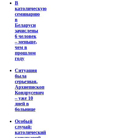
В
католическую
семинарию
в
Беларуси
зачислены
6 человек
– меньше,
чем в
прошлом
году
Ситуация
была
серьезная.
Архиепископ
Кондрусевич
– уже 10
дней в
больнице
Особый
случай:
католический
санктуарий