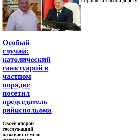
привлекательным, поэтому он делает привлекательной дорогу
туда
Особый
случай:
католический
санктуарий в
частном
порядке
посетил
председатель
райисполкома
Своей опорой
госслужащий
называет семью: