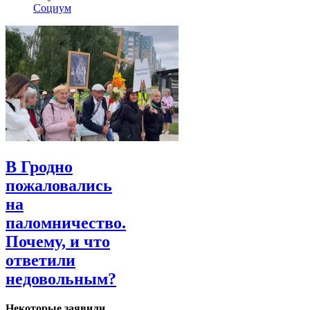
Социум
В Гродно
пожаловались
на
паломничество.
Почему, и что
ответили
недовольным?
Некоторые заявили,