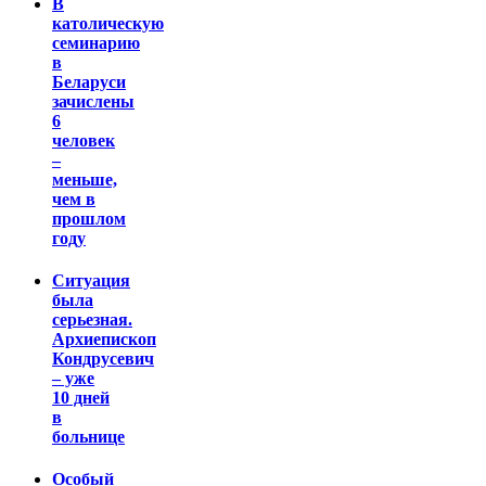
В
католическую
семинарию
в
Беларуси
зачислены
6
человек
–
меньше,
чем в
прошлом
году
Ситуация
была
серьезная.
Архиепископ
Кондрусевич
– уже
10 дней
в
больнице
Особый