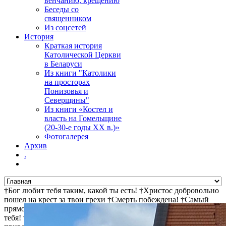
венчанию, крещению
Беседы со
священником
Из соцсетей
История
Краткая история
Католической Церкви
в Беларуси
Из книги "Католики
на просторах
Понизовья и
Северщины"
Из книги «Костел и
власть на Гомельщине
(20-30-е годы ХХ в.)»
Фотогалерея
Архив
.
†Бог любит тебя таким, какой ты есть! †Христос добровольно
пошел на крест за твои грехи †Смерть побеждена! †Самый
прямой путь к спасению - не осуждай! †Иисус ищет и ждет
тебя! †Христос воскрес! †Дьявол не может сделать ад