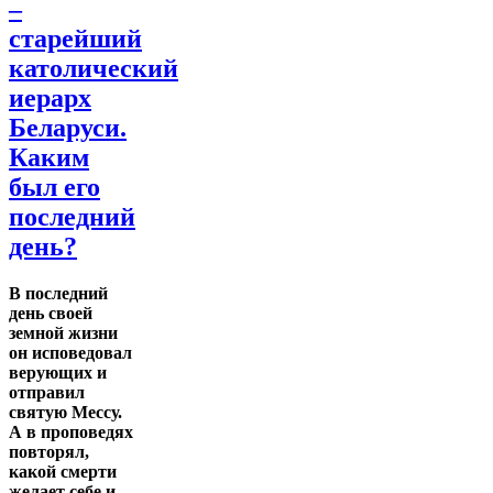
–
старейший
католический
иерарх
Беларуси.
Каким
был его
последний
день?
В последний
день своей
земной жизни
он исповедовал
верующих и
отправил
святую Мессу.
А в проповедях
повторял,
какой смерти
желает себе и