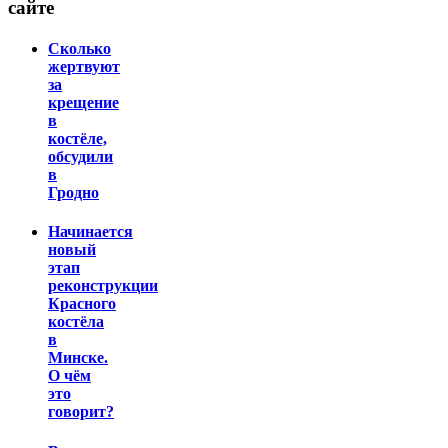
сайте
Сколько
жертвуют
за
крещение
в
костёле,
обсудили
в
Гродно
Начинается
новый
этап
реконструкции
Красного
костёла
в
Минске.
О чём
это
говорит?