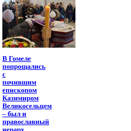
В Гомеле
попрощались
с
почившим
епископом
Казимиром
Великосельцем
– был и
православный
иерарх