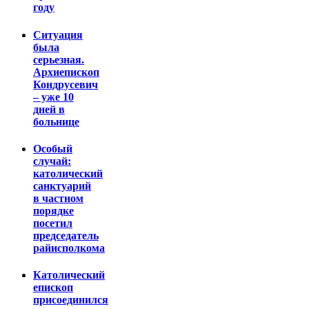
году
Ситуация
была
серьезная.
Архиепископ
Кондрусевич
– уже 10
дней в
больнице
Особый
случай:
католический
санктуарий
в частном
порядке
посетил
председатель
райисполкома
Католический
епископ
присоединился