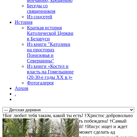
венчанию, крещению
Беседы со
священником
Из соцсетей
История
Краткая история
Католической Церкви
в Беларуси
Из книги "Католики
на просторах
Понизовья и
Северщины"
Из книги «Костел и
власть на Гомельщине
(20-30-е годы ХХ в.)»
Фотогалерея
Архив
.
†Бог любит тебя таким, какой ты есть! †Христос добровольно
пошел на крест за твои грехи †Смерть побеждена! †Самый
прямой путь к спасению - не осуждай! †Иисус ищет и ждет
тебя! †Христос воскрес! †Дьявол не может сделать ад