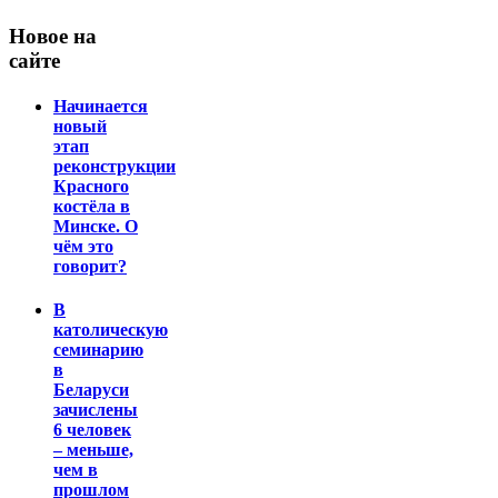
Новое на
сайте
Начинается
новый
этап
реконструкции
Красного
костёла в
Минске. О
чём это
говорит?
В
католическую
семинарию
в
Беларуси
зачислены
6 человек
– меньше,
чем в
прошлом