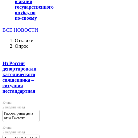
к акции
государственного
клуба, но
по-своему
ВСЕ НОВОСТИ
Отклики
Опрос
Из России
депортировали
католического
священника –
ситуация
нестандартная
Елена
2 недели назад
Рассмотрение дела
отца Гжегожа ...
Елена
2 недели назад