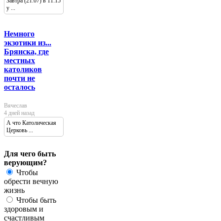
Завтра (21.07) в 11:15
у ...
Немного
экзотики из...
Брянска, где
местных
католиков
почти не
осталось
Вячеслав
4 дней назад
А что Католическая
Церковь ...
Для чего быть
верующим?
Чтобы
обрести вечную
жизнь
Чтобы быть
здоровым и
счастливым