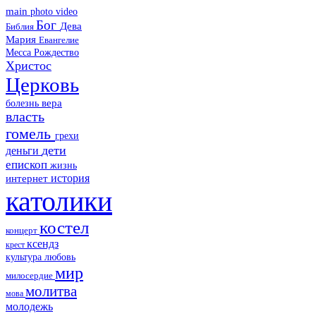
main
photo
video
Бог
Дева
Библия
Мария
Евангелие
Месса
Рождество
Христос
Церковь
болезнь
вера
власть
гомель
грехи
дети
деньги
епископ
жизнь
история
интернет
католики
костел
концерт
ксендз
крест
культура
любовь
мир
милосердие
молитва
мова
молодежь