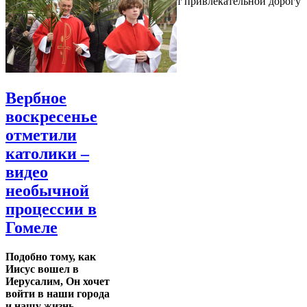
привлекательным, поэтому он делает привлекательной дорогу
туда
Вербное
воскресенье
отметили
католики –
видео
необычной
процессии в
Гомеле
Подобно тому, как
Иисус вошел в
Иерусалим, Он хочет
войти в наши города
и нашу жизнь.