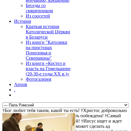
венчанию, крещению
Беседы со
священником
Из соцсетей
История
Краткая история
Католической Церкви
в Беларуси
Из книги "Католики
на просторах
Понизовья и
Северщины"
Из книги «Костел и
власть на Гомельщине
(20-30-е годы ХХ в.)»
Фотогалерея
Архив
.
†Бог любит тебя таким, какой ты есть! †Христос добровольно
пошел на крест за твои грехи †Смерть побеждена! †Самый
прямой путь к спасению - не осуждай! †Иисус ищет и ждет
тебя! †Христос воскрес! †Дьявол не может сделать ад