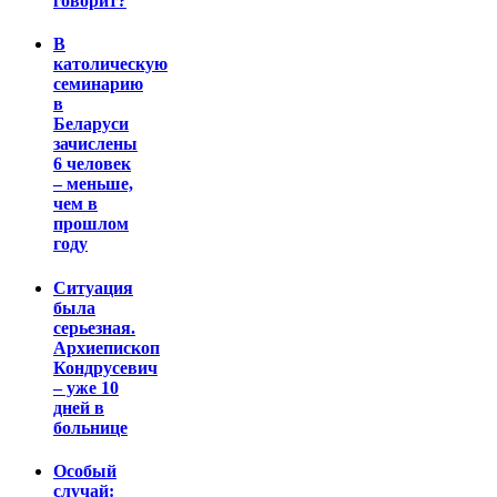
говорит?
В
католическую
семинарию
в
Беларуси
зачислены
6 человек
– меньше,
чем в
прошлом
году
Ситуация
была
серьезная.
Архиепископ
Кондрусевич
– уже 10
дней в
больнице
Особый
случай: