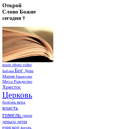
Открой
Слово Божие
сегодня †
main
photo
video
Бог
Дева
Библия
Мария
Евангелие
Месса
Рождество
Христос
Церковь
болезнь
вера
власть
гомель
грехи
дети
деньги
епископ
жизнь