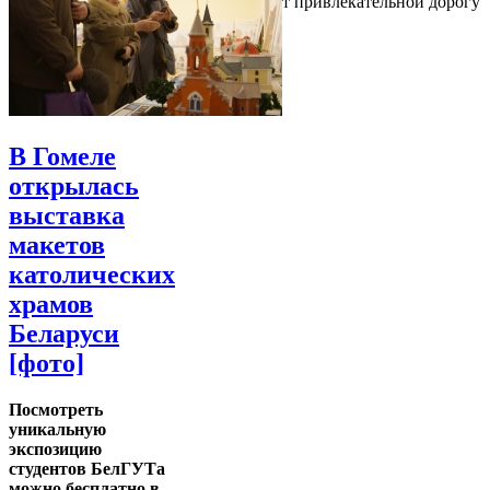
привлекательным, поэтому он делает привлекательной дорогу
туда
В Гомеле
открылась
выставка
макетов
католических
храмов
Беларуси
[фото]
Посмотреть
уникальную
экспозицию
студентов БелГУТа
можно бесплатно в