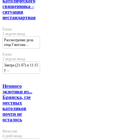
католического
священника –
ситуация
нестандартная
Елена
2 недели назад
Рассмотрение дела
отца Гжегожа ...
Елена
2 недели назад
Завтра (21.07) в 11:15
у ...
Немного
экзотики из...
Брянска, где
местных
католиков
почти не
осталось
Вячеслав
4 дней назад