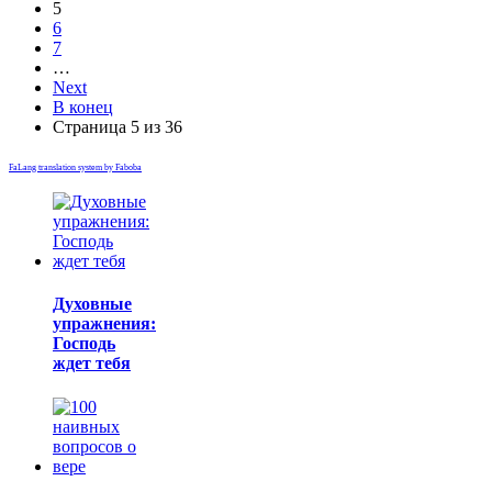
5
6
7
…
Next
В конец
Страница 5 из 36
FaLang translation system by Faboba
Духовные
упражнения:
Господь
ждет тебя