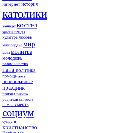
история
интернет
католики
костел
концерт
ксендз
крест
культура
любовь
мир
милосердие
молитва
мова
молодежь
паломничество
папа
политика
помощь
пост
православные
праздник
приход
работа
родители
святость
смерть
семья
социум
супруги
христианство