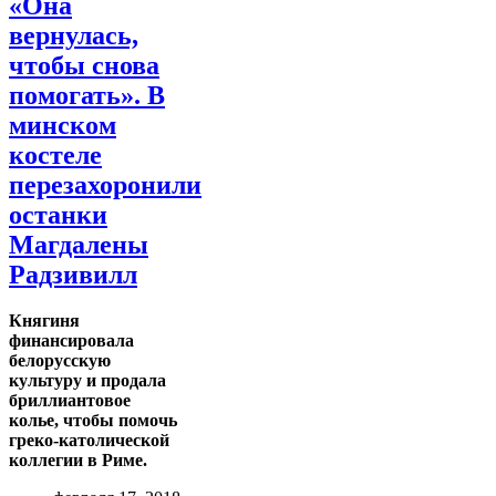
«Она
вернулась,
чтобы снова
помогать». В
минском
костеле
перезахоронили
останки
Магдалены
Радзивилл
Княгиня
финансировала
белорусскую
культуру и продала
бриллиантовое
колье, чтобы помочь
греко-католической
коллегии в Риме.