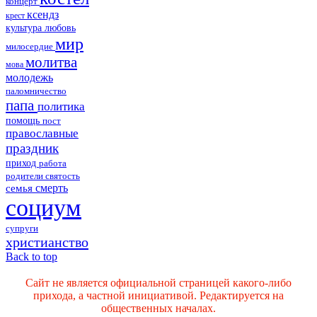
концерт
ксендз
крест
культура
любовь
мир
милосердие
молитва
мова
молодежь
паломничество
папа
политика
помощь
пост
православные
праздник
приход
работа
родители
святость
смерть
семья
социум
супруги
христианство
Back to top
Сайт не является официальной страницей какого-либо
прихода, а частной инициативой. Редактируется на
общественных началах.