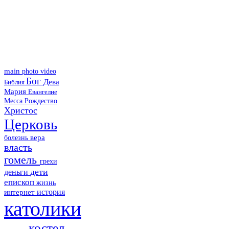
main
photo
video
Бог
Дева
Библия
Мария
Евангелие
Месса
Рождество
Христос
Церковь
болезнь
вера
власть
гомель
грехи
дети
деньги
епископ
жизнь
история
интернет
католики
костел