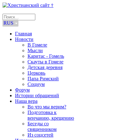
RUS
Главная
Новости
В Гомеле
Мысли
Каритас - Гомель
Скауты в Гомеле
Детская деревня
Церковь
Папа Римский
Социум
Форум
Истории обращений
Наша вера
Во что мы верим?
Подготовка к
венчанию, крещению
Беседы со
священником
Из соцсетей