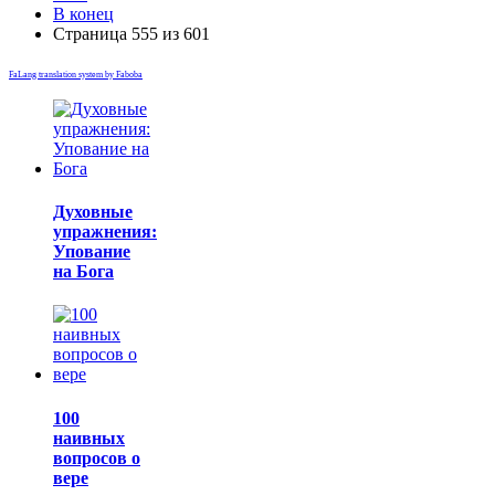
В конец
Страница 555 из 601
FaLang translation system by Faboba
Духовные
упражнения:
Упование
на Бога
100
наивных
вопросов о
вере