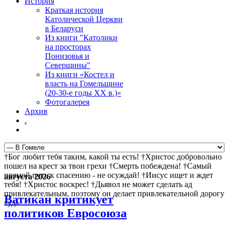
История
Краткая история
Католической Церкви
в Беларуси
Из книги "Католики
на просторах
Понизовья и
Северщины"
Из книги «Костел и
власть на Гомельщине
(20-30-е годы ХХ в.)»
Фотогалерея
Архив
.
†Бог любит тебя таким, какой ты есть! †Христос добровольно
пошел на крест за твои грехи †Смерть побеждена! †Самый
прямой путь к спасению - не осуждай! †Иисус ищет и ждет
августа 2026
тебя! †Христос воскрес! †Дьявол не может сделать ад
привлекательным, поэтому он делает привлекательной дорогу
Ватикан критикует
туда
политиков Евросоюза