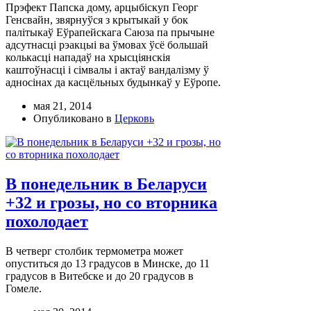
Прэфект Папска дому, арцыбіскуп Георг
Генсвайн, звярнуўся з крытыкай у бок
палітыкаў Еўрапейскага Саюза па прычыне
адсутнасці рэакцыі ва ўмовах ўсё большай
колькасці нападаў на хрысціянскія
каштоўнасці і сімвалы і актаў вандалізму ў
адносінах да касцёльных будынкаў у Еўропе.
мая 21, 2014
Опубликовано в
Церковь
В понедельник в Беларуси
+32 и грозы, но со вторника
похолодает
В четверг столбик термометра может
опуститься до 13 градусов в Минске, до 11
градусов в Витебске и до 20 градусов в
Гомеле.