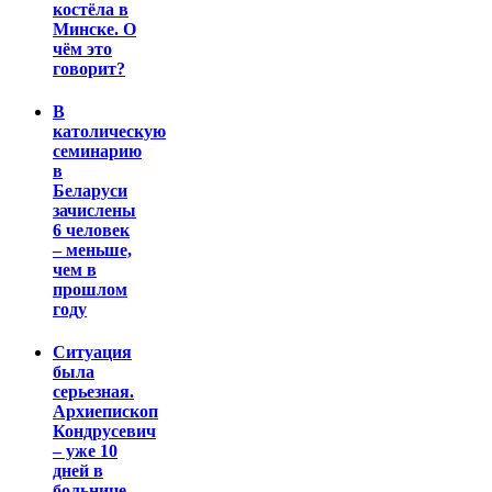
костёла в
Минске. О
чём это
говорит?
В
католическую
семинарию
в
Беларуси
зачислены
6 человек
– меньше,
чем в
прошлом
году
Ситуация
была
серьезная.
Архиепископ
Кондрусевич
– уже 10
дней в
больнице