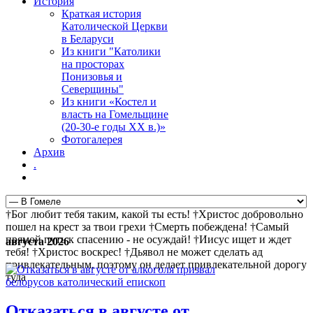
История
Краткая история
Католической Церкви
в Беларуси
Из книги "Католики
на просторах
Понизовья и
Северщины"
Из книги «Костел и
власть на Гомельщине
(20-30-е годы ХХ в.)»
Фотогалерея
Архив
.
†Бог любит тебя таким, какой ты есть! †Христос добровольно
пошел на крест за твои грехи †Смерть побеждена! †Самый
прямой путь к спасению - не осуждай! †Иисус ищет и ждет
августа 2026
тебя! †Христос воскрес! †Дьявол не может сделать ад
привлекательным, поэтому он делает привлекательной дорогу
туда
Отказаться в августе от