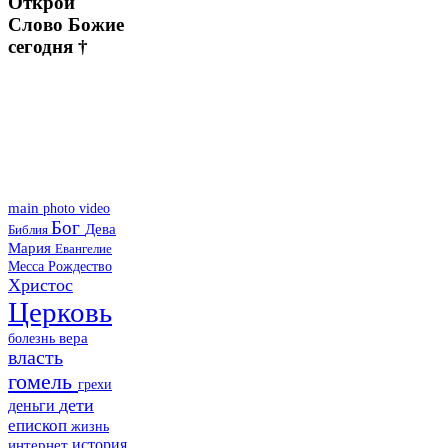
Открой
Слово Божие
сегодня †
main
photo
video
Бог
Дева
Библия
Мария
Евангелие
Месса
Рождество
Христос
Церковь
болезнь
вера
власть
гомель
грехи
дети
деньги
епископ
жизнь
история
интернет