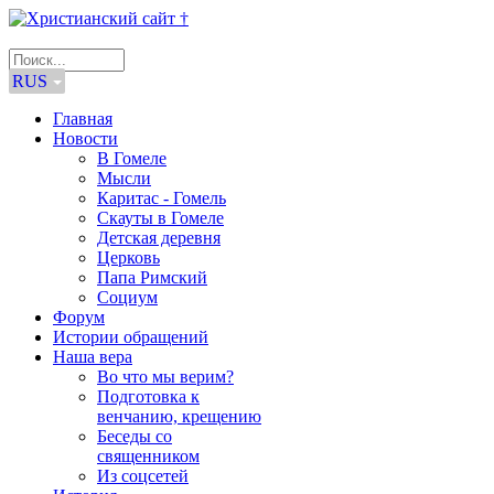
RUS
Главная
Новости
В Гомеле
Мысли
Каритас - Гомель
Скауты в Гомеле
Детская деревня
Церковь
Папа Римский
Социум
Форум
Истории обращений
Наша вера
Во что мы верим?
Подготовка к
венчанию, крещению
Беседы со
священником
Из соцсетей