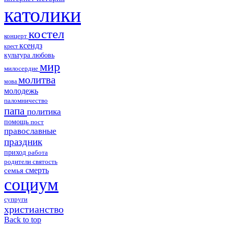
католики
костел
концерт
ксендз
крест
культура
любовь
мир
милосердие
молитва
мова
молодежь
паломничество
папа
политика
помощь
пост
православные
праздник
приход
работа
родители
святость
смерть
семья
социум
супруги
христианство
Back to top