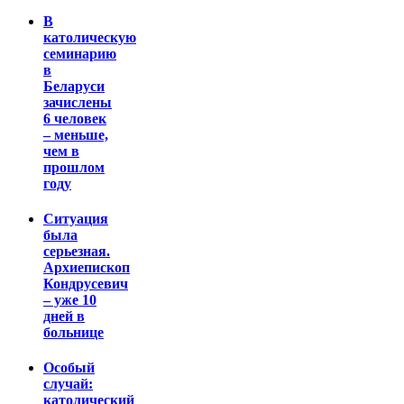
В
католическую
семинарию
в
Беларуси
зачислены
6 человек
– меньше,
чем в
прошлом
году
Ситуация
была
серьезная.
Архиепископ
Кондрусевич
– уже 10
дней в
больнице
Особый
случай:
католический