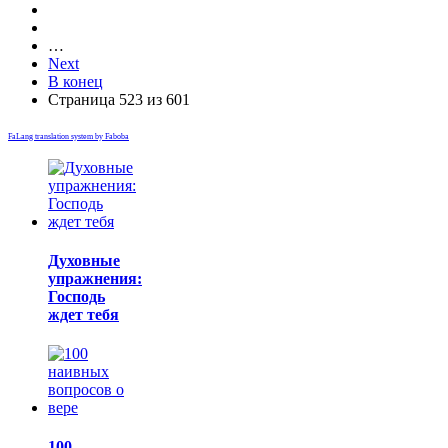
…
Next
В конец
Страница 523 из 601
FaLang translation system by Faboba
Духовные
упражнения:
Господь
ждет тебя
100