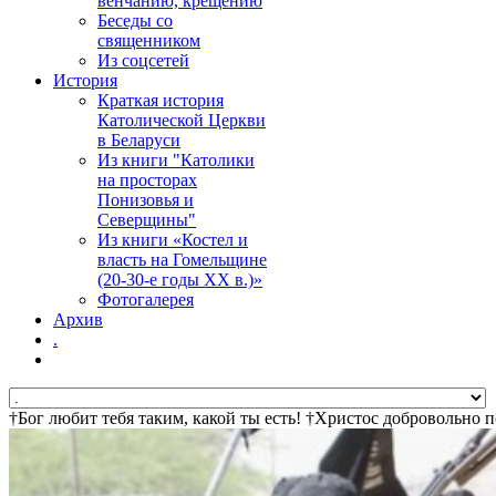
венчанию, крещению
Беседы со
священником
Из соцсетей
История
Краткая история
Католической Церкви
в Беларуси
Из книги "Католики
на просторах
Понизовья и
Северщины"
Из книги «Костел и
власть на Гомельщине
(20-30-е годы ХХ в.)»
Фотогалерея
Архив
.
†Бог любит тебя таким, какой ты есть! †Христос добровольно 
ждет тебя! †Христос воскрес! †Дьявол не может сделать ад пр