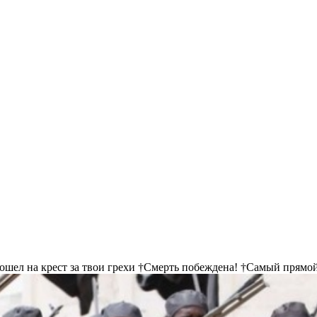
пошел на крест за твои грехи †Смерть побеждена! †Самый прямой
ивлекательным, поэтому он делает привлекательной дорогу туда