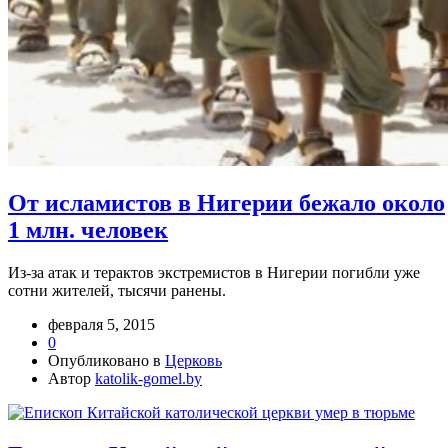
От исламистов в Нигерии бежало около
1 млн. человек
Из-за атак и терактов экстремистов в Нигерии погибли уже
сотни жителей, тысячи ранены.
февраля 5, 2015
0
Опубликовано в
Церковь
Автор
katolik-gomel.by