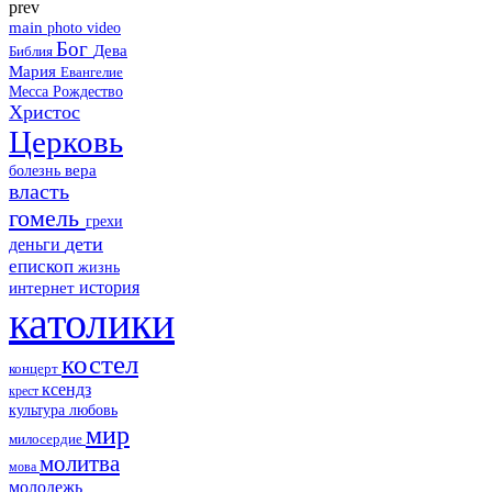
prev
main
photo
video
Бог
Дева
Библия
Мария
Евангелие
Месса
Рождество
Христос
Церковь
болезнь
вера
власть
гомель
грехи
дети
деньги
епископ
жизнь
история
интернет
католики
костел
концерт
ксендз
крест
культура
любовь
мир
милосердие
молитва
мова
молодежь