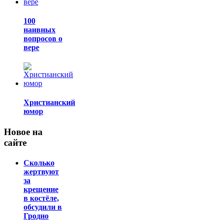
100
наивных
вопросов о
вере
Христианский
юмор
Новое на
сайте
Сколько
жертвуют
за
крещение
в костёле,
обсудили в
Гродно