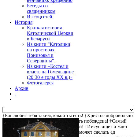
венчанию, крещению
Беседы со
священником
Из соцсетей
История
Краткая история
Католической Церкви
в Беларуси
Из книги "Католики
на просторах
Понизовья и
Северщины"
Из книги «Костел и
власть на Гомельщине
(20-30-е годы ХХ в.)»
Фотогалерея
Архив
.
†Бог любит тебя таким, какой ты есть! †Христос добровольно
пошел на крест за твои грехи †Смерть побеждена! †Самый
прямой путь к спасению - не осуждай! †Иисус ищет и ждет
тебя! †Христос воскрес! †Дьявол не может сделать ад