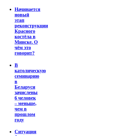
Начинается
новый
этап
реконструкции
Красного
костёла в
Минске. О
чём это
говорит?
В
католическую
семинарию
в
Беларуси
зачислены
6 человек
– меньше,
чем в
прошлом
году
Ситуация