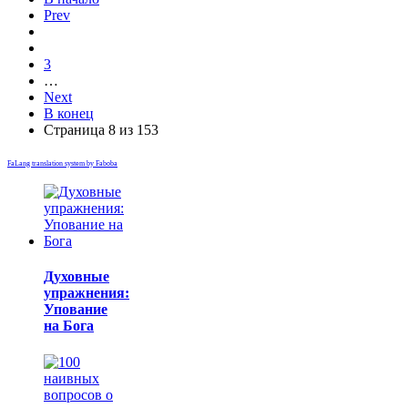
Prev
3
…
Next
В конец
Страница 8 из 153
FaLang translation system by Faboba
Духовные
упражнения:
Упование
на Бога