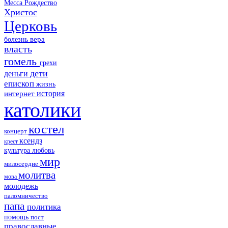
Месса
Рождество
Христос
Церковь
болезнь
вера
власть
гомель
грехи
дети
деньги
епископ
жизнь
история
интернет
католики
костел
концерт
ксендз
крест
культура
любовь
мир
милосердие
молитва
мова
молодежь
паломничество
папа
политика
помощь
пост
православные