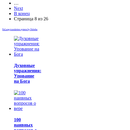
…
Next
В конец
Страница 8 из 26
FaLang translation system by Faboba
Духовные
упражнения:
Упование
на Бога
100
наивных