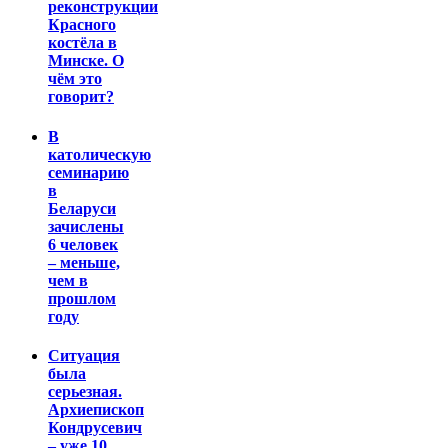
реконструкции
Красного
костёла в
Минске. О
чём это
говорит?
В
католическую
семинарию
в
Беларуси
зачислены
6 человек
– меньше,
чем в
прошлом
году
Ситуация
была
серьезная.
Архиепископ
Кондрусевич
– уже 10