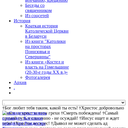
венчанию, крещению
Беседы со
священником
Из соцсетей
История
Краткая история
Католической Церкви
в Беларуси
Из книги "Католики
на просторах
Понизовья и
Северщины"
Из книги «Костел и
власть на Гомельщине
(20-30-е годы ХХ в.)»
Фотогалерея
Архив
.
†Бог любит тебя таким, какой ты есть! †Христос добровольно
пошел на крест за твои грехи †Смерть побеждена! †Самый
прямой путь к спасению - не осуждай! †Иисус ищет и ждет
тебя! †Христос воскрес! †Дьявол не может сделать ад