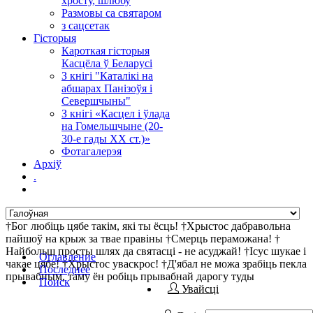
хросту, шлюбу
Размовы са святаром
з сацсетак
Гісторыя
Кароткая гісторыя
Касцёла ў Беларусі
З кнігі "Каталікі на
абшарах Панізоўя і
Севершчыны"
З кнігі «Касцел і ўлада
на Гомельшчыне (20-
30-е гады ХХ ст.)»
Фотагалерэя
Архіў
.
†Бог любіць цябе такім, які ты ёсць! †Хрыстос дабравольна
пайшоў на крыж за твае правіны †Смерць пераможана! †
Найбольш просты шлях да святасці - не асуджай! †Ісус шукае і
Оглавление
чакае цябе! †Хрыстос уваскрос! †Д'ябал не можа зрабіць пекла
Последнее
прывабным, таму ён робіць прывабнай дарогу туды
Поиск
Увайсці