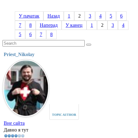
У пачатак
Назад
1
2
3
4
5
6
7
8
Наперад
У канец
1
2
3
4
5
6
7
8
Priest_Nikolay
TOPIC AUTHOR
Вне сайта
Давно я тут