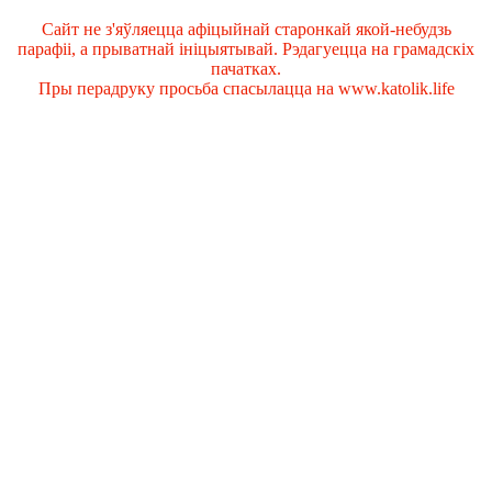
Сайт не з'яўляецца афіцыйнай старонкай якой-небудзь
парафіі, а прыватнай ініцыятывай. Рэдагуецца на грамадскіх
пачатках.
Пры перадруку просьба спасылацца на www.katolik.life