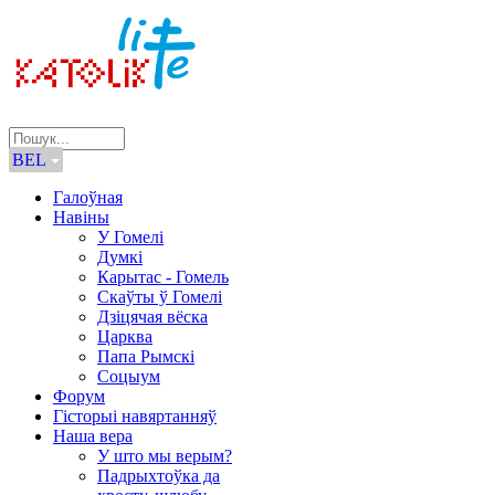
BEL
Галоўная
Навіны
У Гомелі
Думкі
Карытас - Гомель
Скаўты ў Гомелі
Дзіцячая вёска
Царква
Папа Рымскі
Соцыум
Форум
Гісторыі навяртанняў
Наша вера
У што мы верым?
Падрыхтоўка да