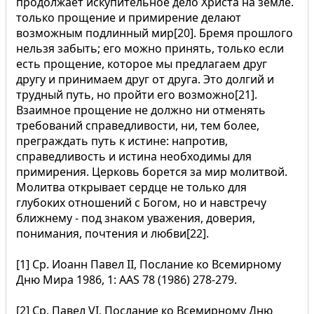
продолжает искупительное дело Христа на земле.
только прощение и примирение делают
возможным подлинный мир[20]. Бремя прошлого
нельзя забыть; его можно принять, только если
есть прощение, которое мы предлагаем друг
другу и принимаем друг от друга. Это долгий и
трудный путь, но пройти его возможно[21].
Взаимное прощение не должно ни отменять
требований справедливости, ни, тем более,
преграждать путь к истине: напротив,
справедливость и истина необходимы для
примирения. Церковь борется за мир молитвой.
Молитва открывает сердце не только для
глубоких отношений с Богом, но и навстречу
ближнему - под знаком уважения, доверия,
понимания, почтения и любви[22].
[1] Ср. Иоанн Павел II, Послание ко Всемирному
Дню Мира 1986, 1: AAS 78 (1986) 278-279.
[2] Ср. Павел VI, Послание ко Всемирному Дню