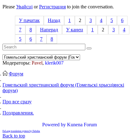
Please
Увайсці
or
Регистрация
to join the conversation.
У пачатак
Назад
1
2
3
4
5
6
7
8
Наперад
У канец
1
2
3
4
5
6
7
8
Модераторы:
Pavel
,
klerik007
Форум
Гомельский христианский форум (Гомельскі хрысціянскі
форум)
Про все сразу
Поздравления.
Powered by
Kunena Forum
FaLang translation system by Faboba
Back to top