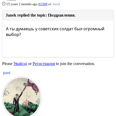
15 years 2 months ago
#1509
от
Janek
Janek replied the topic: Поздравления.
А ты думаешь у советских солдат был огромный
выбор?
Please
Увайсці
or
Регистрация
to join the conversation.
past