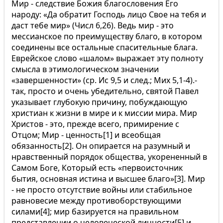
Мир - следствие Божия благословения Его
народу: «Да обратит Господь лицо Свое на тебя и
даст тебе мир» (Числ 6,26). Ведь мир - это
мессианское по преимуществу благо, в котором
соединены все остальные спасительные блага.
Еврейское слово «шалом» выражает эту полноту
смысла в этимологическом значении
«завершенности» (ср. Ис 9,5 и след.; Мих 5,1-4).-
так, просто и очень убедительно, святой Павел
указывает глубокую причину, побуждающую
христиан к жизни в мире и к миссии мира. Мир
Христов - это, прежде всего, примирение с
Отцом; Мир - ценность[1] и всеобщая
обязанность[2]. Он опирается на разумный и
нравственный порядок общества, укорененный в
Самом Боге, Который есть «первоисточник
бытия, основная истина и высшее благо»[3]. Мир
- не просто отсутствие войны или стабильное
равновесие между противоборствующими
силами[4]; мир базируется на правильном
представлении о человеческой личности[5] и