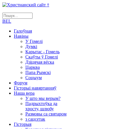
BEL
Галоўная
Навіны
У Гомелі
Думкі
Карытас - Гомель
Скаўты ў Гомелі
Дзіцячая вёска
Царква
Папа Рымскі
Соцыум
Форум
Гісторыі навяртанняў
Наша вера
У што мы верым?
Падрыхтоўка да
хросту, шлюбу
Размовы са святаром
з сацсетак
Гісторыя