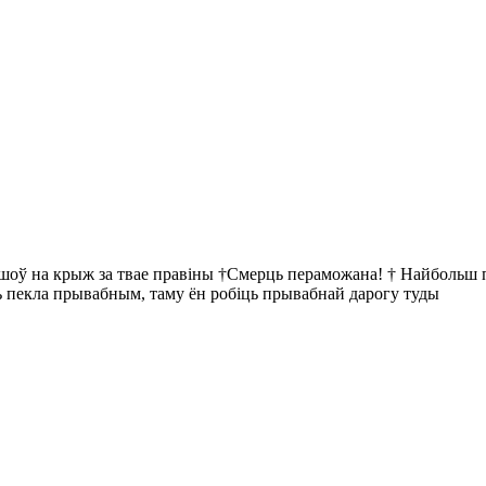
йшоў на крыж за твае правіны †Смерць пераможана! † Найбольш пр
ць пекла прывабным, таму ён робіць прывабнай дарогу туды