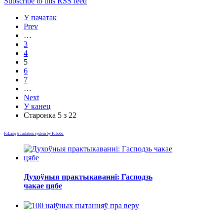
Subscribe to this RSS feed
У пачатак
Prev
…
3
4
5
6
7
…
Next
У канец
Старонка 5 з 22
FaLang translation system by Faboba
Духоўныя практыкаванні: Гасподзь
чакае цябе