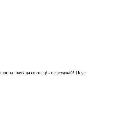
осты шлях да святасці - не асуджай! †Ісус