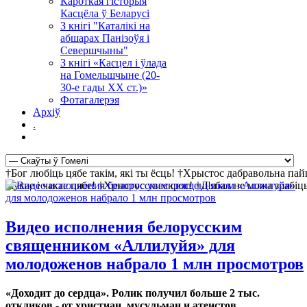
Кароткая гісторыя
Касцёла ў Беларусі
З кнігі "Каталікі на
абшарах Панізоўя і
Севершчыны"
З кнігі «Касцел і ўлада
на Гомельшчыне (20-
30-е гады ХХ ст.)»
Фотагалерэя
Архіў
.
†Бог любіць цябе такім, які ты ёсць! †Хрыстос дабравольна па
шукае і чакае цябе! †Хрыстос уваскрос! †Д'ябал не можа зрабі
Видео исполнения белорусским
священником «Аллилуйя» для
молодоженов набрало 1 млн просмотров
«Доходит до сердца». Ролик получил больше 2 тыс.
откликов - от христиан, мусульман и атеистов