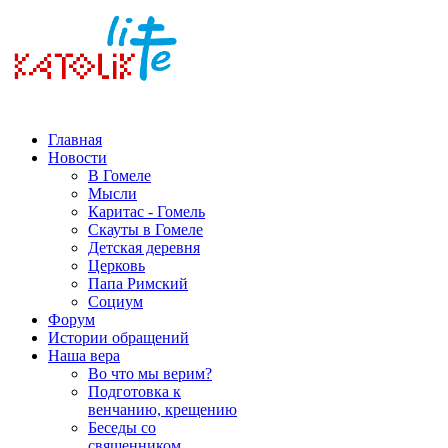
Главная
Новости
В Гомеле
Мысли
Каритас - Гомель
Скауты в Гомеле
Детская деревня
Церковь
Папа Римский
Социум
Форум
Истории обращений
Наша вера
Во что мы верим?
Подготовка к
венчанию, крещению
Беседы со
священником