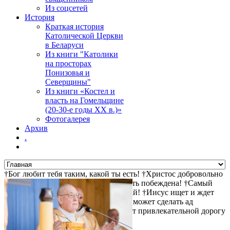
Из соцсетей
История
Краткая история
Католической Церкви
в Беларуси
Из книги "Католики
на просторах
Понизовья и
Северщины"
Из книги «Костел и
власть на Гомельщине
(20-30-е годы ХХ в.)»
Фотогалерея
Архив
.
†Бог любит тебя таким, какой ты есть! †Христос добровольно
пошел на крест за твои грехи †Смерть побеждена! †Самый
прямой путь к спасению - не осуждай! †Иисус ищет и ждет
тебя! †Христос воскрес! †Дьявол не может сделать ад
привлекательным, поэтому он делает привлекательной дорогу
туда