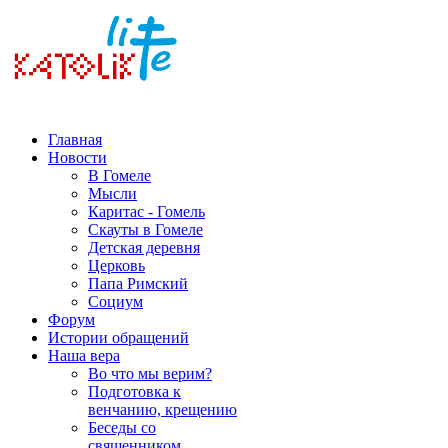
Главная
Новости
В Гомеле
Мысли
Каритас - Гомель
Скауты в Гомеле
Детская деревня
Церковь
Папа Римский
Социум
Форум
Истории обращений
Наша вера
Во что мы верим?
Подготовка к
венчанию, крещению
Беседы со
священником