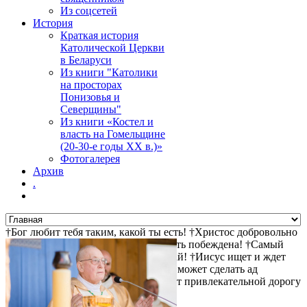
Из соцсетей
История
Краткая история
Католической Церкви
в Беларуси
Из книги "Католики
на просторах
Понизовья и
Северщины"
Из книги «Костел и
власть на Гомельщине
(20-30-е годы ХХ в.)»
Фотогалерея
Архив
.
†Бог любит тебя таким, какой ты есть! †Христос добровольно
пошел на крест за твои грехи †Смерть побеждена! †Самый
прямой путь к спасению - не осуждай! †Иисус ищет и ждет
тебя! †Христос воскрес! †Дьявол не может сделать ад
привлекательным, поэтому он делает привлекательной дорогу
туда