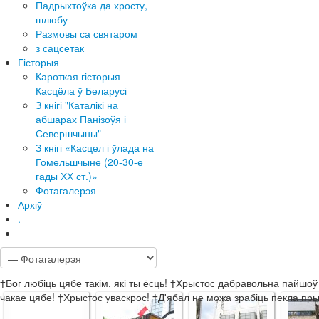
Падрыхтоўка да хросту,
шлюбу
Размовы са святаром
з сацсетак
Гісторыя
Кароткая гісторыя
Касцёла ў Беларусі
З кнігі "Каталікі на
абшарах Панізоўя і
Севершчыны"
З кнігі «Касцел і ўлада на
Гомельшчыне (20-30-е
гады ХХ ст.)»
Фотагалерэя
Архіў
.
†Бог любіць цябе такім, які ты ёсць! †Хрыстос дабравольна пайшоў
чакае цябе! †Хрыстос уваскрос! †Д'ябал не можа зрабіць пекла пр