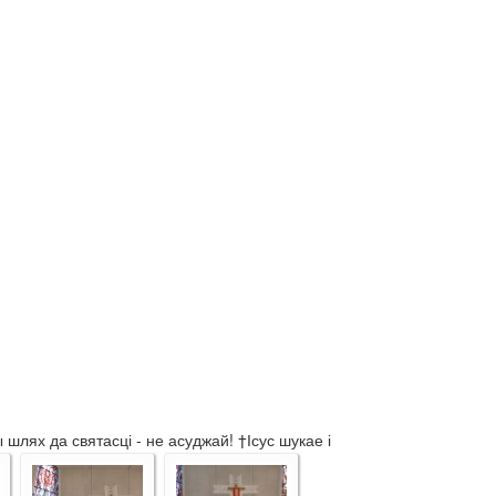
лях да святасці - не асуджай! †Ісус шукае і