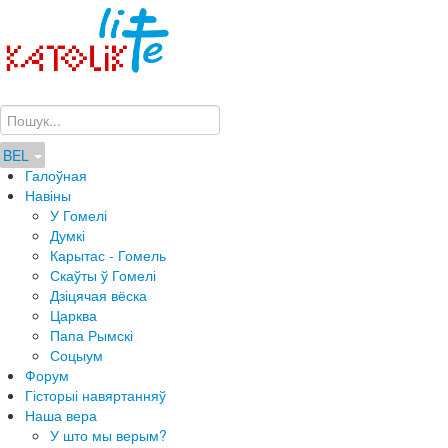
BEL
Галоўная
Навіны
У Гомелі
Думкі
Карытас - Гомель
Скаўты ў Гомелі
Дзіцячая вёска
Царква
Папа Рымскі
Соцыум
Форум
Гісторыі навяртанняў
Наша вера
У што мы верым?