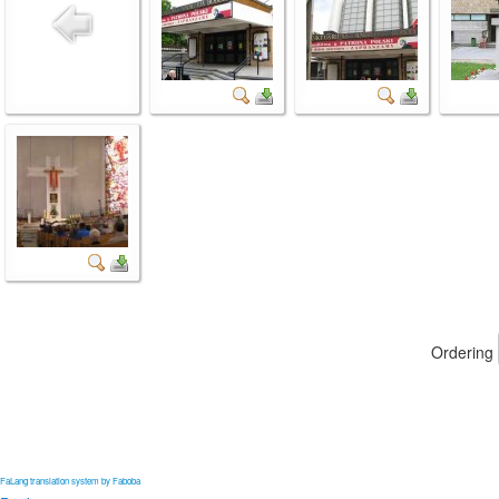
Ordering
FaLang translation system by Faboba