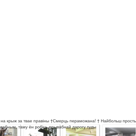
 на крыж за твае правіны †Смерць пераможана! † Найбольш просты ш
ывабным, таму ён робіць прывабнай дарогу туды