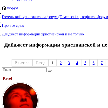
Форум
Гомельский христианский форум (Гомельскі хрысціянскі форум
Про все сразу
Дайджест информации христианской и не только
Дайджест информации христианской и не
В начало
Назад
1
2
3
4
5
6
7
Pavel