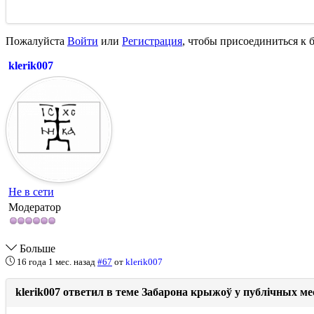
Пожалуйста
Войти
или
Регистрация
, чтобы присоединиться к б
klerik007
Не в сети
Модератор
Больше
16 года 1 мес. назад
#67
от
klerik007
klerik007 ответил в теме Забарона крыжоў у публічных ме