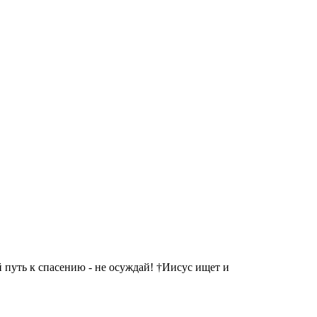
 путь к спасению - не осуждай! †Иисус ищет и