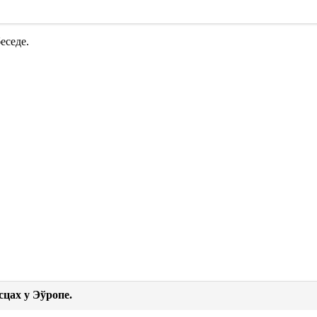
еседе.
сцах у Эўропе.