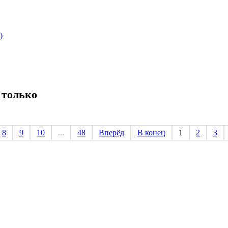
)
 только
8
9
10
...
48
Вперёд
В конец
1
2
3