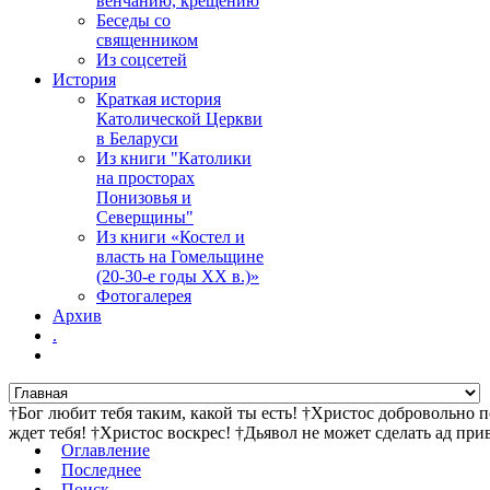
венчанию, крещению
Беседы со
священником
Из соцсетей
История
Краткая история
Католической Церкви
в Беларуси
Из книги "Католики
на просторах
Понизовья и
Северщины"
Из книги «Костел и
власть на Гомельщине
(20-30-е годы ХХ в.)»
Фотогалерея
Архив
.
†Бог любит тебя таким, какой ты есть! †Христос добровольно 
ждет тебя! †Христос воскрес! †Дьявол не может сделать ад пр
Оглавление
Последнее
Поиск