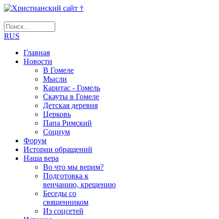
RUS
Главная
Новости
В Гомеле
Мысли
Каритас - Гомель
Скауты в Гомеле
Детская деревня
Церковь
Папа Римский
Социум
Форум
Истории обращений
Наша вера
Во что мы верим?
Подготовка к
венчанию, крещению
Беседы со
священником
Из соцсетей