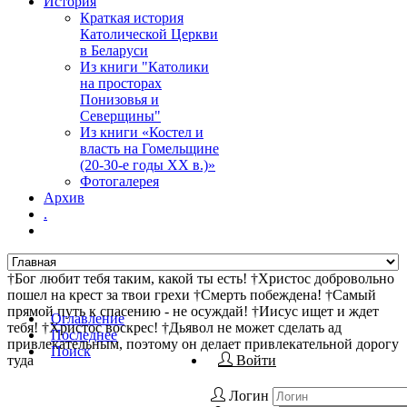
История
Краткая история
Католической Церкви
в Беларуси
Из книги "Католики
на просторах
Понизовья и
Северщины"
Из книги «Костел и
власть на Гомельщине
(20-30-е годы ХХ в.)»
Фотогалерея
Архив
.
†Бог любит тебя таким, какой ты есть! †Христос добровольно
пошел на крест за твои грехи †Смерть побеждена! †Самый
прямой путь к спасению - не осуждай! †Иисус ищет и ждет
Оглавление
тебя! †Христос воскрес! †Дьявол не может сделать ад
Последнее
привлекательным, поэтому он делает привлекательной дорогу
Поиск
туда
Войти
Логин