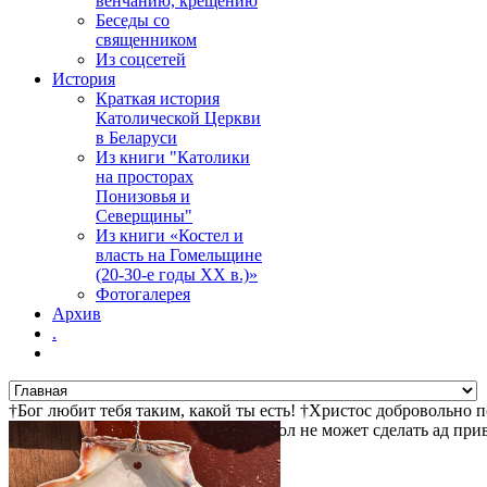
венчанию, крещению
Беседы со
священником
Из соцсетей
История
Краткая история
Католической Церкви
в Беларуси
Из книги "Католики
на просторах
Понизовья и
Северщины"
Из книги «Костел и
власть на Гомельщине
(20-30-е годы ХХ в.)»
Фотогалерея
Архив
.
†Бог любит тебя таким, какой ты есть! †Христос добровольно 
ждет тебя! †Христос воскрес! †Дьявол не может сделать ад пр