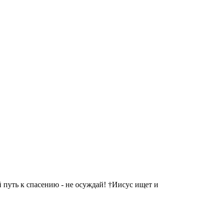
 путь к спасению - не осуждай! †Иисус ищет и