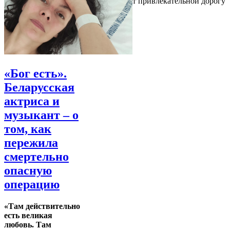
привлекательным, поэтому он делает привлекательной дорогу
туда
«Бог есть».
Беларусская
актриса и
музыкант – о
том, как
пережила
смертельно
опасную
операцию
«Там действительно
есть великая
любовь. Там