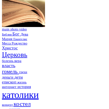
main
photo
video
Бог
Дева
Библия
Мария
Евангелие
Месса
Рождество
Христос
Церковь
болезнь
вера
власть
гомель
грехи
дети
деньги
епископ
жизнь
история
интернет
католики
костел
концерт