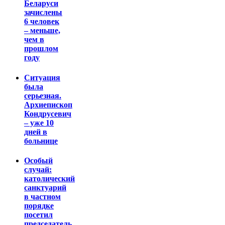
Беларуси
зачислены
6 человек
– меньше,
чем в
прошлом
году
Ситуация
была
серьезная.
Архиепископ
Кондрусевич
– уже 10
дней в
больнице
Особый
случай:
католический
санктуарий
в частном
порядке
посетил
председатель