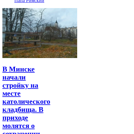
Папа Римский
В Минске
начали
стройку на
месте
католического
кладбища. В
приходе
молятся о
сохранении