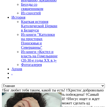
венчанию, крещению
Беседы со
священником
Из соцсетей
История
Краткая история
Католической Церкви
в Беларуси
Из книги "Католики
на просторах
Понизовья и
Северщины"
Из книги «Костел и
власть на Гомельщине
(20-30-е годы ХХ в.)»
Фотогалерея
Архив
.
†Бог любит тебя таким, какой ты есть! †Христос добровольно
пошел на крест за твои грехи †Смерть побеждена! †Самый
прямой путь к спасению - не осуждай! †Иисус ищет и ждет
тебя! †Христос воскрес! †Дьявол не может сделать ад