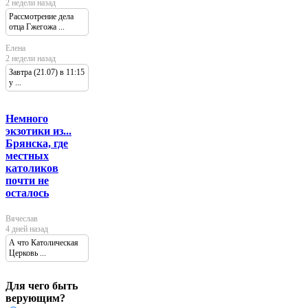
2 недели назад
Рассмотрение дела
отца Гжегожа ...
Елена
2 недели назад
Завтра (21.07) в 11:15
у ...
Немного
экзотики из...
Брянска, где
местных
католиков
почти не
осталось
Вячеслав
4 дней назад
А что Католическая
Церковь ...
Для чего быть
верующим?