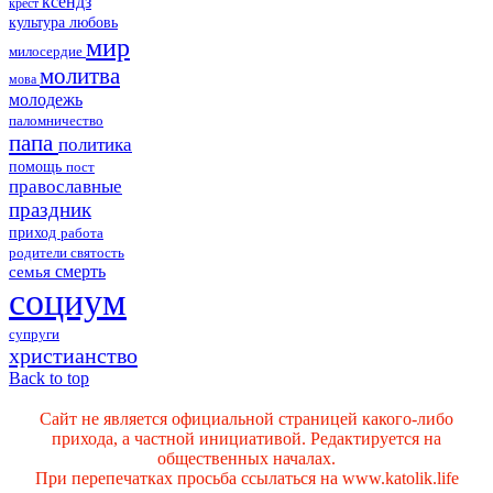
ксендз
крест
культура
любовь
мир
милосердие
молитва
мова
молодежь
паломничество
папа
политика
помощь
пост
православные
праздник
приход
работа
родители
святость
смерть
семья
социум
супруги
христианство
Back to top
Сайт не является официальной страницей какого-либо
прихода, а частной инициативой. Редактируется на
общественных началах.
При перепечатках просьба ссылаться на www.katolik.life