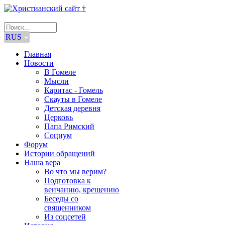
RUS
Главная
Новости
В Гомеле
Мысли
Каритас - Гомель
Скауты в Гомеле
Детская деревня
Церковь
Папа Римский
Социум
Форум
Истории обращений
Наша вера
Во что мы верим?
Подготовка к
венчанию, крещению
Беседы со
священником
Из соцсетей