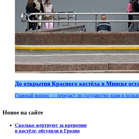
До открытия Красного костёла в Минске ост
Главный вопрос — передаст ли государство храм в польз
Новое на сайте
Сколько жертвуют за крещение
в костёле, обсудили в Гродно