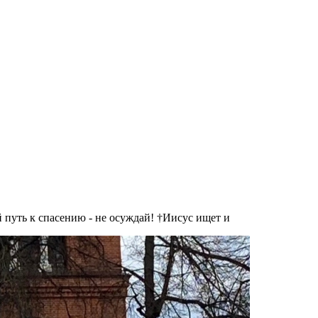
 путь к спасению - не осуждай! †Иисус ищет и