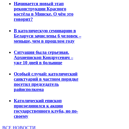
Начинается новый этап
реконструкции Красного
костёла в Минске. О чём это
говорит?
В католическую семинарию в
Беларуси зачислены 6 человек –
меньше, чем в прошлом году
Ситуация была серьезная.
Архиепископ Кондрусевич –
уже 10 дней в больнице
Особый случай: католический
санктуарий в частном порядке
посетил председатель
райисполкома
Католический епископ
присоединился к акции
государственного клуба, но по-
своему
ВСЕ НОВОСТИ