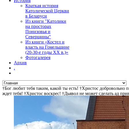
История
Краткая история
Католической Церкви
в Беларуси
Из книги "Католики
на просторах
Понизовья и
Северщины"
Из книги «Костел и
власть на Гомельщине
(20-30-е годы ХХ в.)»
Фотогалерея
Архив
.
†Бог любит тебя таким, какой ты есть! †Христос добровольно 
ждет тебя! †Христос воскрес! †Дьявол не может сделать ад пр