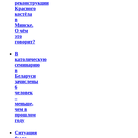
реконструкции
Красного
костёла
в
Минске.
О чём
это
говорит?
В
католическую
семинарию
в
Беларуси
зачислены
6
человек
–
меньше,
чем в
прошлом
году
Ситуация