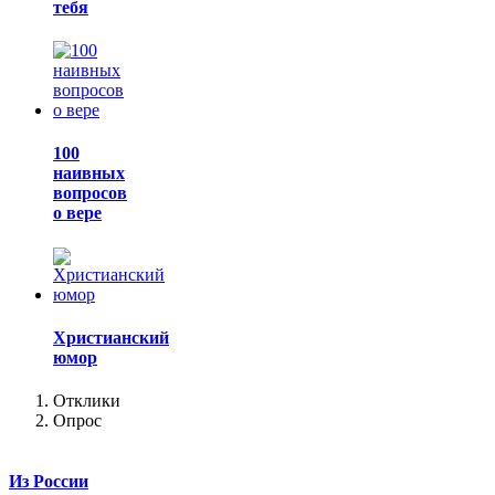
тебя
100
наивных
вопросов
о вере
Христианский
юмор
Отклики
Опрос
Из России