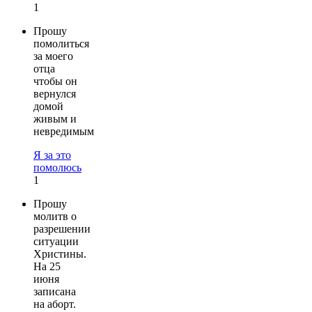
1
Прошу
помолиться
за моего
отца
чтобы он
вернулся
домой
живым и
невредимым
Я за это
помолюсь
1
Прошу
молитв о
разрешении
ситуации
Христины.
На 25
июня
записана
на аборт.