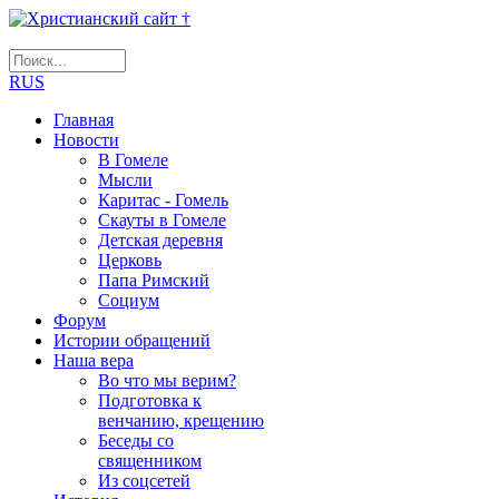
RUS
Главная
Новости
В Гомеле
Мысли
Каритас - Гомель
Скауты в Гомеле
Детская деревня
Церковь
Папа Римский
Социум
Форум
Истории обращений
Наша вера
Во что мы верим?
Подготовка к
венчанию, крещению
Беседы со
священником
Из соцсетей