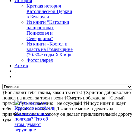
История
Краткая история
Католической Церкви
в Беларуси
Из книги "Католики
на просторах
Понизовья и
Северщины"
Из книги «Костел и
власть на Гомельщине
(20-30-е годы ХХ в.)»
Фотогалерея
Архив
.
†Бог любит тебя таким, какой ты есть! †Христос добровольно
пошел на крест за твои грехи †Смерть побеждена! †Самый
прямой путь к спасению - не осуждай! †Иисус ищет и ждет
тебя! †Христос воскрес! †Дьявол не может сделать ад
привлекательным, поэтому он делает привлекательной дорогу
туда