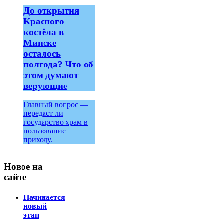
До открытия
Красного
костёла в
Минске
осталось
полгода? Что об
этом думают
верующие
Главный вопрос —
передаст ли
государство храм в
пользование
приходу.
Новое на
сайте
Начинается
новый
этап