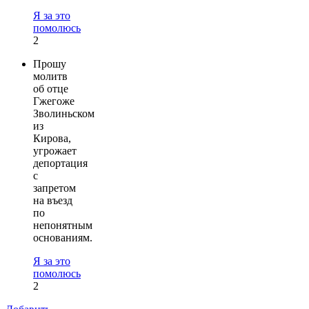
Я за это
помолюсь
2
Прошу
молитв
об отце
Гжегоже
Зволиньском
из
Кирова,
угрожает
депортация
с
запретом
на въезд
по
непонятным
основаниям.
Я за это
помолюсь
2