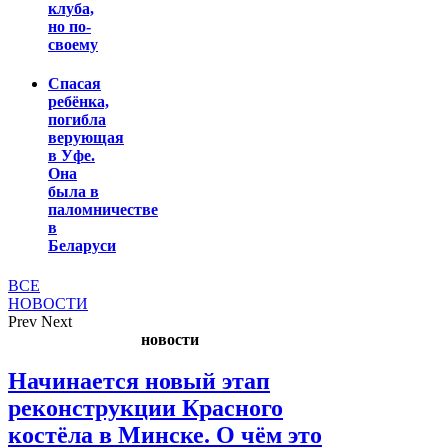
клуба,
но по-
своему
Спасая
ребёнка,
погибла
верующая
в Уфе.
Она
была в
паломничестве
в
Беларуси
ВСЕ
НОВОСТИ
Prev
Next
новости
Начинается новый этап
реконструкции Красного
костёла в Минске. О чём это