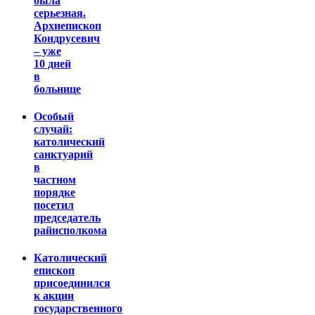
была
серьезная.
Архиепископ
Кондрусевич
– уже
10 дней
в
больнице
Особый
случай:
католический
санктуарий
в
частном
порядке
посетил
председатель
райисполкома
Католический
епископ
присоединился
к акции
государственного