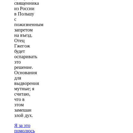
священника
из России
в Польшу
с
пожизненным
запретом
на въезд.
Отец
Гжегож
будет
оспаривать
это
решение.
Основания
для
выдворения
мутные; я
считаю,
что в
этом
замешан
злой дух.
Я за это
помолюсь