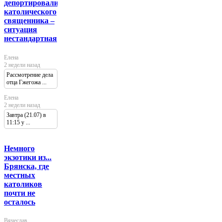
депортировали
католического
священника –
ситуация
нестандартная
Елена
2 недели назад
Рассмотрение дела
отца Гжегожа ...
Елена
2 недели назад
Завтра (21.07) в
11:15 у ...
Немного
экзотики из...
Брянска, где
местных
католиков
почти не
осталось
Вячеслав