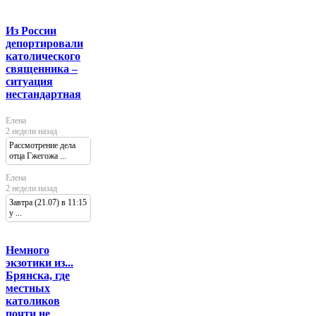
Из России
депортировали
католического
священника –
ситуация
нестандартная
Елена
2 недели назад
Рассмотрение дела
отца Гжегожа ...
Елена
2 недели назад
Завтра (21.07) в 11:15
у ...
Немного
экзотики из...
Брянска, где
местных
католиков
почти не