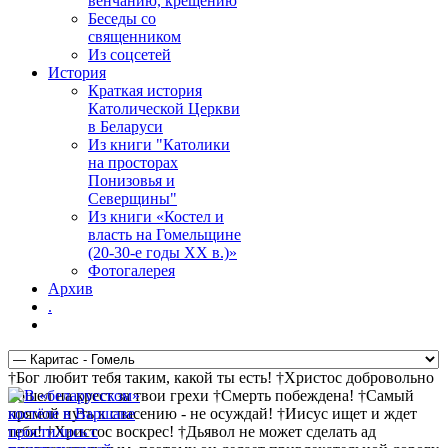
венчанию, крещению
Беседы со
священником
Из соцсетей
История
Краткая история
Католической Церкви
в Беларуси
Из книги "Католики
на просторах
Понизовья и
Северщины"
Из книги «Костел и
власть на Гомельщине
(20-30-е годы ХХ в.)»
Фотогалерея
Архив
.
†Бог любит тебя таким, какой ты есть! †Христос добровольно
пошел на крест за твои грехи †Смерть побеждена! †Самый
прямой путь к спасению - не осуждай! †Иисус ищет и ждет
тебя! †Христос воскрес! †Дьявол не может сделать ад