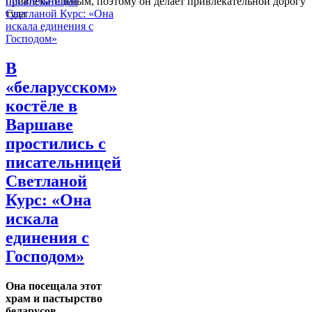
привлекательным, поэтому он делает привлекательной дорогу
туда
В
«беларусском»
костёле в
Варшаве
простились с
писательницей
Светланой
Курс: «Она
искала
единения с
Господом»
Она посещала этот
храм и пастырство
беларусов.