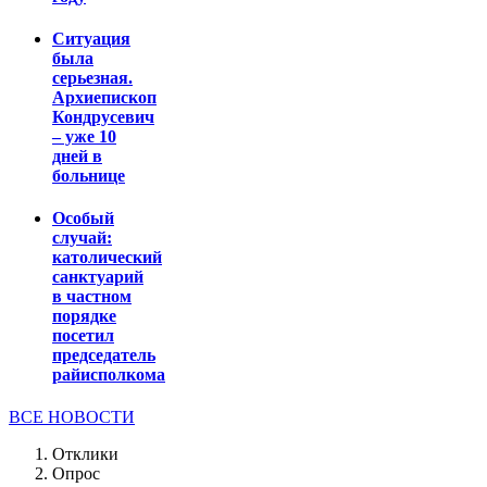
Ситуация
была
серьезная.
Архиепископ
Кондрусевич
– уже 10
дней в
больнице
Особый
случай:
католический
санктуарий
в частном
порядке
посетил
председатель
райисполкома
ВСЕ НОВОСТИ
Отклики
Опрос