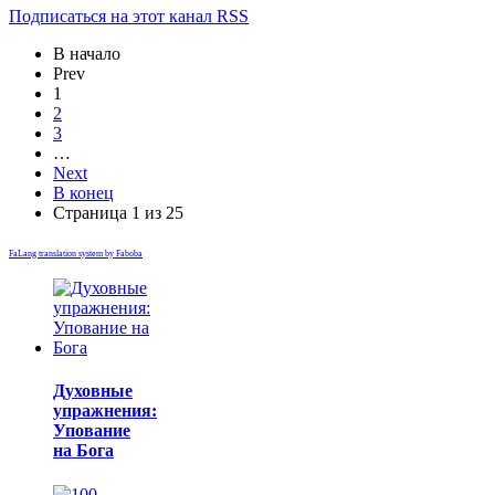
Подписаться на этот канал RSS
В начало
Prev
1
2
3
…
Next
В конец
Страница 1 из 25
FaLang translation system by Faboba
Духовные
упражнения:
Упование
на Бога