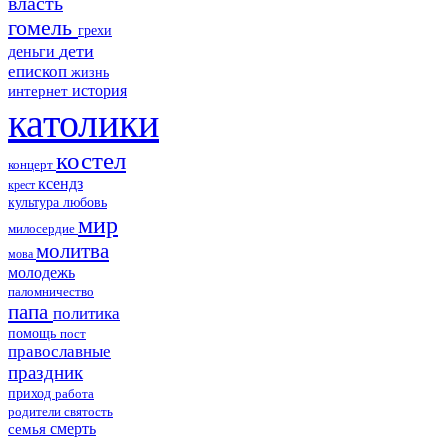
власть
гомель
грехи
дети
деньги
епископ
жизнь
история
интернет
католики
костел
концерт
ксендз
крест
культура
любовь
мир
милосердие
молитва
мова
молодежь
паломничество
папа
политика
помощь
пост
православные
праздник
приход
работа
родители
святость
смерть
семья