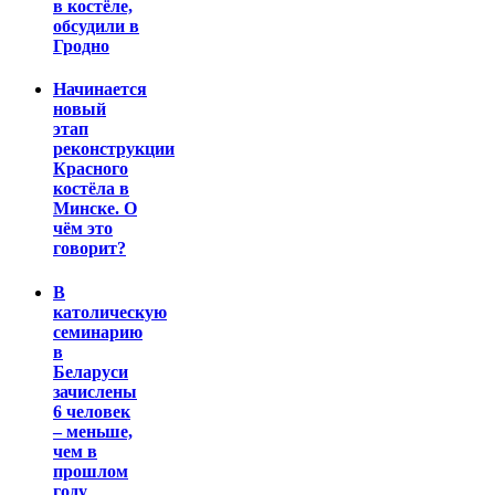
в костёле,
обсудили в
Гродно
Начинается
новый
этап
реконструкции
Красного
костёла в
Минске. О
чём это
говорит?
В
католическую
семинарию
в
Беларуси
зачислены
6 человек
– меньше,
чем в
прошлом
году