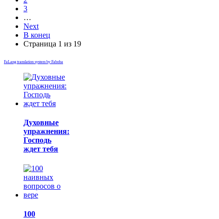
3
…
Next
В конец
Страница 1 из 19
FaLang translation system by Faboba
Духовные
упражнения:
Господь
ждет тебя
100