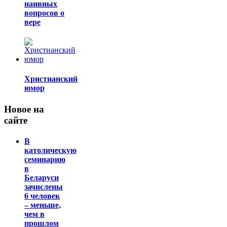
наивных
вопросов о
вере
Христианский
юмор
Новое на
сайте
В
католическую
семинарию
в
Беларуси
зачислены
6 человек
– меньше,
чем в
прошлом