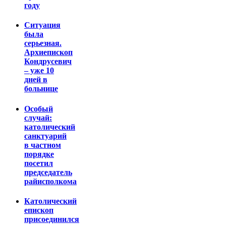
году
Ситуация
была
серьезная.
Архиепископ
Кондрусевич
– уже 10
дней в
больнице
Особый
случай:
католический
санктуарий
в частном
порядке
посетил
председатель
райисполкома
Католический
епископ
присоединился