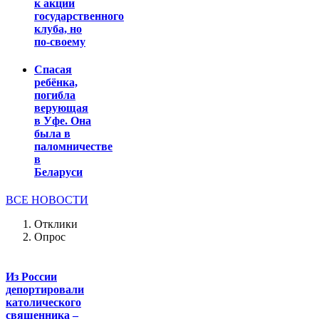
к акции
государственного
клуба, но
по-своему
Спасая
ребёнка,
погибла
верующая
в Уфе. Она
была в
паломничестве
в
Беларуси
ВСЕ НОВОСТИ
Отклики
Опрос
Из России
депортировали
католического
священника –