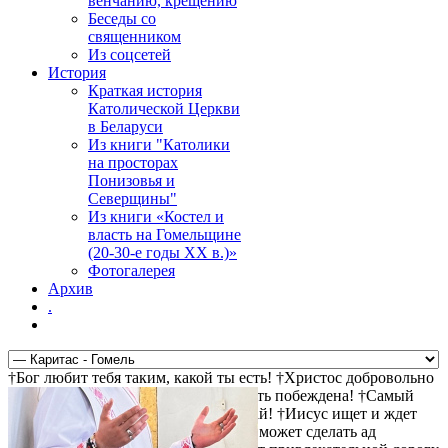
венчанию, крещению
Беседы со
священником
Из соцсетей
История
Краткая история
Католической Церкви
в Беларуси
Из книги "Католики
на просторах
Понизовья и
Северщины"
Из книги «Костел и
власть на Гомельщине
(20-30-е годы ХХ в.)»
Фотогалерея
Архив
.
†Бог любит тебя таким, какой ты есть! †Христос добровольно
пошел на крест за твои грехи †Смерть побеждена! †Самый
прямой путь к спасению - не осуждай! †Иисус ищет и ждет
тебя! †Христос воскрес! †Дьявол не может сделать ад