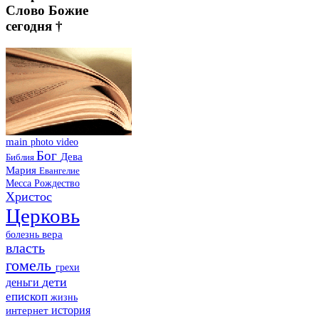
Слово Божие
сегодня †
main
photo
video
Бог
Дева
Библия
Мария
Евангелие
Месса
Рождество
Христос
Церковь
болезнь
вера
власть
гомель
грехи
дети
деньги
епископ
жизнь
история
интернет