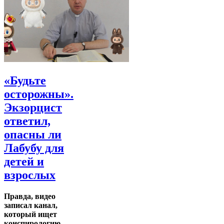
«Будьте
осторожны».
Экзорцист
ответил,
опасны ли
Лабубу для
детей и
взрослых
Правда, видео
записал канал,
который ищет
конспирологию.