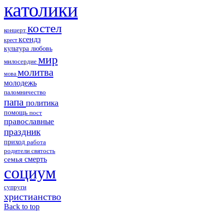
католики
костел
концерт
ксендз
крест
культура
любовь
мир
милосердие
молитва
мова
молодежь
паломничество
папа
политика
помощь
пост
православные
праздник
приход
работа
родители
святость
смерть
семья
социум
супруги
христианство
Back to top