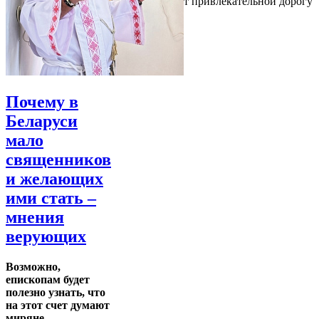
привлекательным, поэтому он делает привлекательной дорогу
туда
Почему в
Беларуси
мало
священников
и желающих
ими стать –
мнения
верующих
Возможно,
епископам будет
полезно узнать, что
на этот счет думают
миряне.