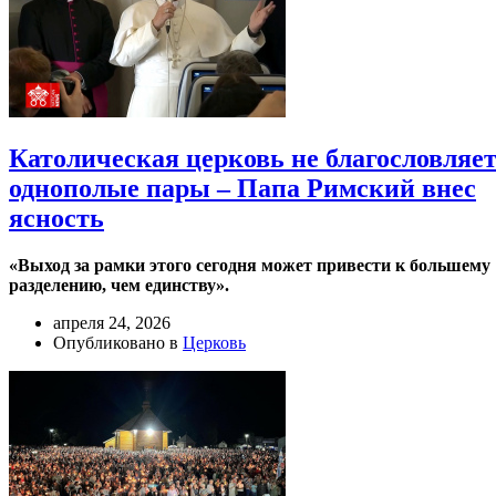
Католическая церковь не благословляе
однополые пары – Папа Римский внес
ясность
«Выход за рамки этого сегодня может привести к большему
разделению, чем единству».
апреля 24, 2026
Опубликовано в
Церковь