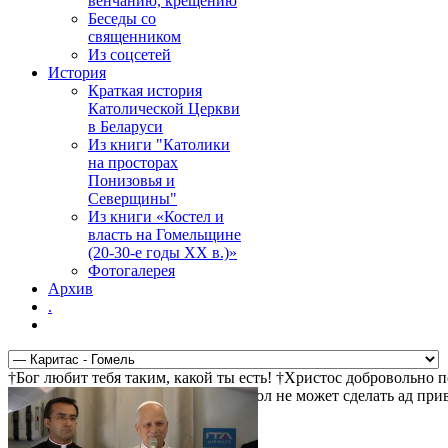
венчанию, крещению
Беседы со
священником
Из соцсетей
История
Краткая история
Католической Церкви
в Беларуси
Из книги "Католики
на просторах
Понизовья и
Северщины"
Из книги «Костел и
власть на Гомельщине
(20-30-е годы ХХ в.)»
Фотогалерея
Архив
.
†Бог любит тебя таким, какой ты есть! †Христос добровольно 
ждет тебя! †Христос воскрес! †Дьявол не может сделать ад пр