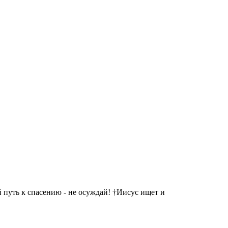
 путь к спасению - не осуждай! †Иисус ищет и