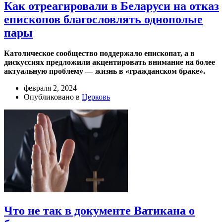
Как отреагировали в Беларуси на отказ
епископов благословлять однополые
пары
Католическое сообщество поддержало епископат, а в
дискуссиях предложили акцентировать внимание на более
актуальную проблему — жизнь в «гражданском браке».
февраля 2, 2024
Опубликовано в
Церковь
Что не так в документе Ватикана о