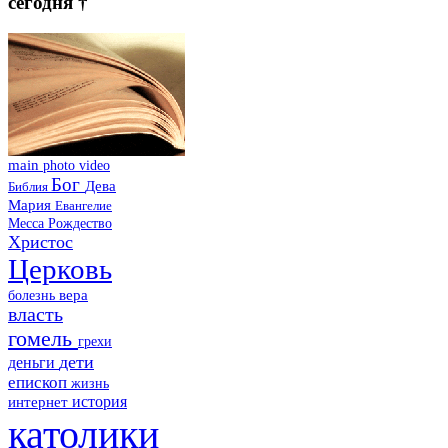
сегодня †
main
photo
video
Бог
Дева
Библия
Мария
Евангелие
Месса
Рождество
Христос
Церковь
болезнь
вера
власть
гомель
грехи
дети
деньги
епископ
жизнь
история
интернет
католики