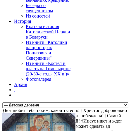
венчанию, крещению
Беседы со
священником
Из соцсетей
История
Краткая история
Католической Церкви
в Беларуси
Из книги "Католики
на просторах
Понизовья и
Северщины"
Из книги «Костел и
власть на Гомельщине
(20-30-е годы ХХ в.)»
Фотогалерея
Архив
.
†Бог любит тебя таким, какой ты есть! †Христос добровольно
пошел на крест за твои грехи †Смерть побеждена! †Самый
прямой путь к спасению - не осуждай! †Иисус ищет и ждет
тебя! †Христос воскрес! †Дьявол не может сделать ад