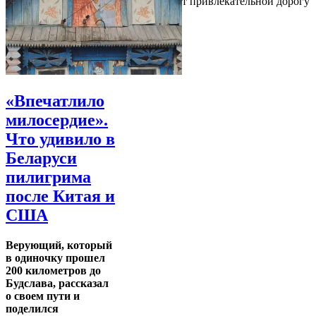
привлекательным, поэтому он делает привлекательной дорогу
туда
«Впечатлило
милосердие».
Что удивило в
Беларуси
пилигрима
после Китая и
США
Верующий, который
в одиночку прошел
200 километров до
Будслава, рассказал
о своем пути и
поделился