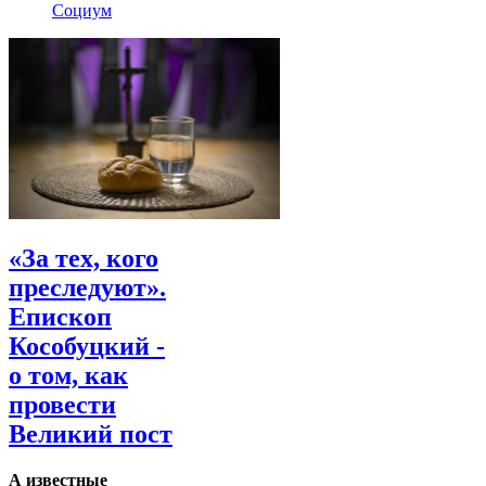
Социум
«За тех, кого
преследуют».
Епископ
Кособуцкий -
о том, как
провести
Великий пост
А известные