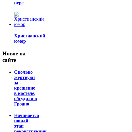
вере
Христианский
юмор
Новое на
сайте
Сколько
жертвуют
за
крещение
в костёле,
обсудили в
Гродно
Начинается
новый
этап
реконструкции