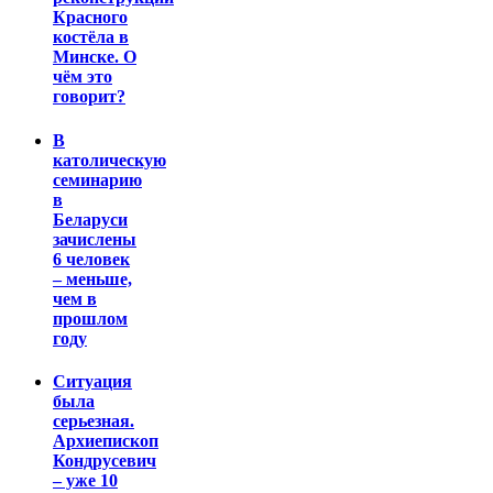
Красного
костёла в
Минске. О
чём это
говорит?
В
католическую
семинарию
в
Беларуси
зачислены
6 человек
– меньше,
чем в
прошлом
году
Ситуация
была
серьезная.
Архиепископ
Кондрусевич
– уже 10