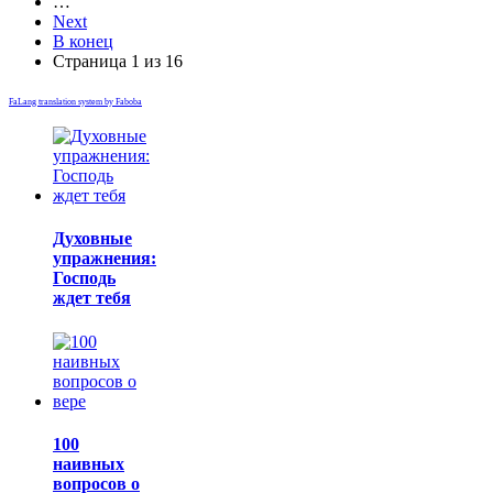
…
Next
В конец
Страница 1 из 16
FaLang translation system by Faboba
Духовные
упражнения:
Господь
ждет тебя
100
наивных
вопросов о