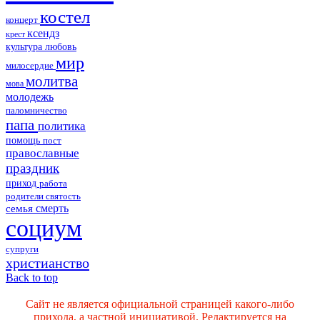
костел
концерт
ксендз
крест
культура
любовь
мир
милосердие
молитва
мова
молодежь
паломничество
папа
политика
помощь
пост
православные
праздник
приход
работа
родители
святость
смерть
семья
социум
супруги
христианство
Back to top
Сайт не является официальной страницей какого-либо
прихода, а частной инициативой. Редактируется на