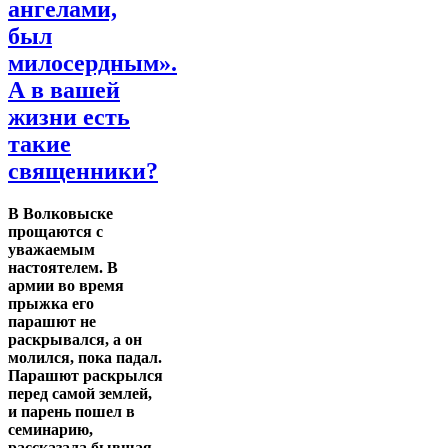
ангелами,
был
милосердным».
А в вашей
жизни есть
такие
священники?
В Волковыске
прощаются с
уважаемым
настоятелем. В
армии во время
прыжка его
парашют не
раскрывался, а он
молился, пока падал.
Парашют раскрылся
перед самой землей,
и парень пошел в
семинарию,
рассказала бывшая