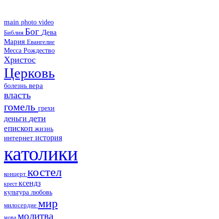
main
photo
video
Бог
Дева
Библия
Мария
Евангелие
Месса
Рождество
Христос
Церковь
болезнь
вера
власть
гомель
грехи
дети
деньги
епископ
жизнь
история
интернет
католики
костел
концерт
ксендз
крест
культура
любовь
мир
милосердие
молитва
мова