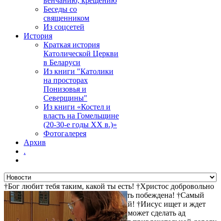
венчанию, крещению
Беседы со
священником
Из соцсетей
История
Краткая история
Католической Церкви
в Беларуси
Из книги "Католики
на просторах
Понизовья и
Северщины"
Из книги «Костел и
власть на Гомельщине
(20-30-е годы ХХ в.)»
Фотогалерея
Архив
.
†Бог любит тебя таким, какой ты есть! †Христос добровольно
пошел на крест за твои грехи †Смерть побеждена! †Самый
прямой путь к спасению - не осуждай! †Иисус ищет и ждет
тебя! †Христос воскрес! †Дьявол не может сделать ад