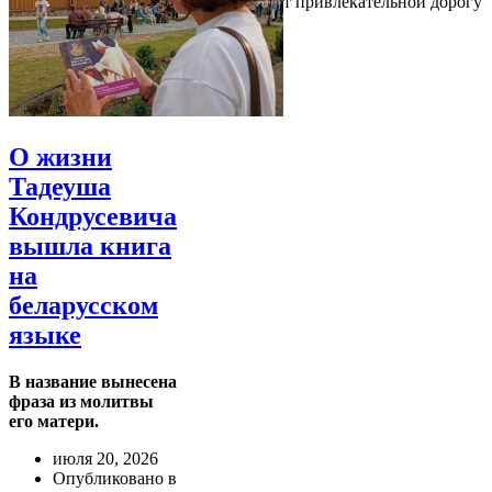
привлекательным, поэтому он делает привлекательной дорогу
туда
О жизни
Тадеуша
Кондрусевича
вышла книга
на
беларусском
языке
В название вынесена
фраза из молитвы
его матери.
июля 20, 2026
Опубликовано в