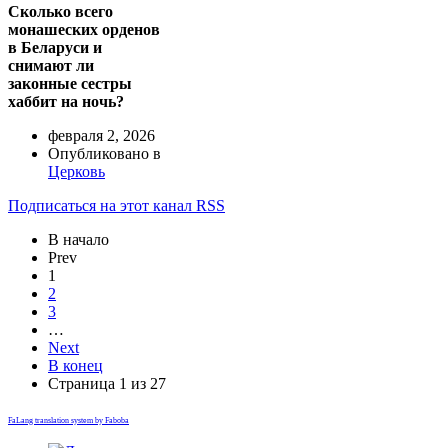
Сколько всего
монашеских орденов
в Беларуси и
снимают ли
законные сестры
хаббит на ночь?
февраля 2, 2026
Опубликовано в
Церковь
Подписаться на этот канал RSS
В начало
Prev
1
2
3
…
Next
В конец
Страница 1 из 27
FaLang translation system by Faboba