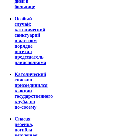
дней в
больнице
Особый
случай:
католический
санктуарий
в частном
порядке
посетил
председатель
райисполкома
Католический
епископ
присоединился
к акции
государственного
клуба, но
по-своему
Спасая
ребёнка,
погибла
верующая