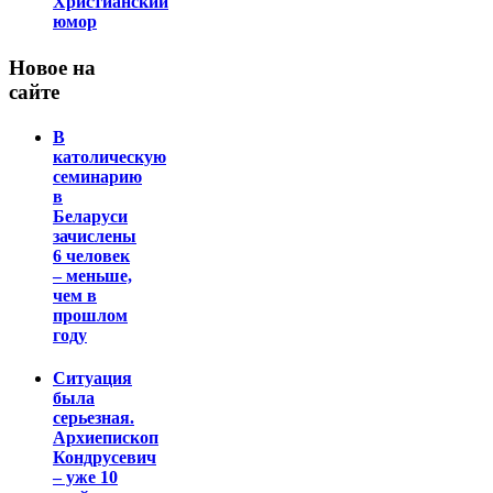
Христианский
юмор
Новое на
сайте
В
католическую
семинарию
в
Беларуси
зачислены
6 человек
– меньше,
чем в
прошлом
году
Ситуация
была
серьезная.
Архиепископ
Кондрусевич
– уже 10