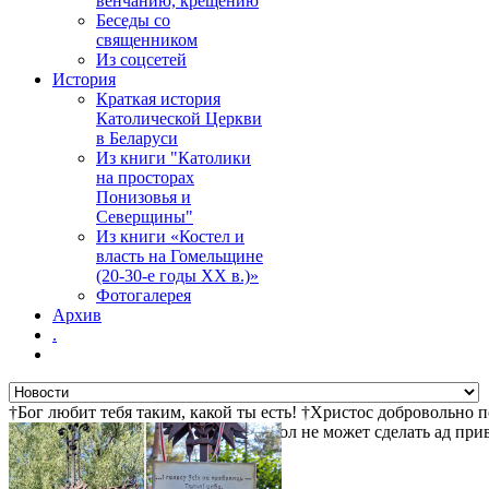
венчанию, крещению
Беседы со
священником
Из соцсетей
История
Краткая история
Католической Церкви
в Беларуси
Из книги "Католики
на просторах
Понизовья и
Северщины"
Из книги «Костел и
власть на Гомельщине
(20-30-е годы ХХ в.)»
Фотогалерея
Архив
.
†Бог любит тебя таким, какой ты есть! †Христос добровольно 
ждет тебя! †Христос воскрес! †Дьявол не может сделать ад пр