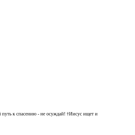
 путь к спасению - не осуждай! †Иисус ищет и