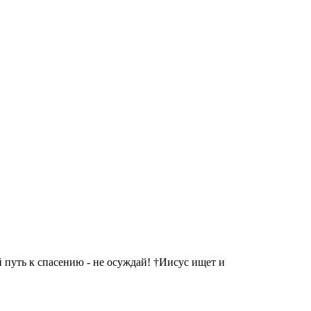
 путь к спасению - не осуждай! †Иисус ищет и