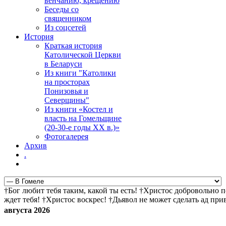
венчанию, крещению
Беседы со
священником
Из соцсетей
История
Краткая история
Католической Церкви
в Беларуси
Из книги "Католики
на просторах
Понизовья и
Северщины"
Из книги «Костел и
власть на Гомельщине
(20-30-е годы ХХ в.)»
Фотогалерея
Архив
.
†Бог любит тебя таким, какой ты есть! †Христос добровольно 
ждет тебя! †Христос воскрес! †Дьявол не может сделать ад пр
августа 2026