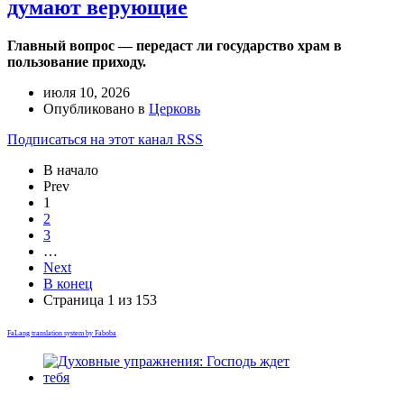
думают верующие
Главный вопрос — передаст ли государство храм в
пользование приходу.
июля 10, 2026
Опубликовано в
Церковь
Подписаться на этот канал RSS
В начало
Prev
1
2
3
…
Next
В конец
Страница 1 из 153
FaLang translation system by Faboba