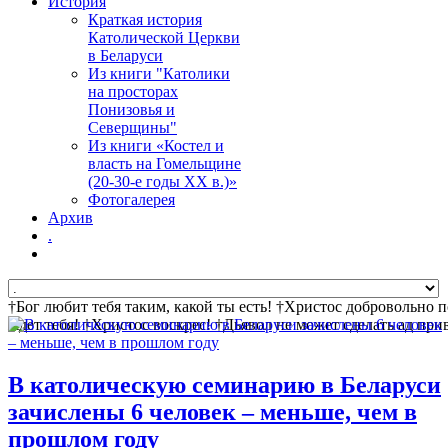
История
Краткая история
Католической Церкви
в Беларуси
Из книги "Католики
на просторах
Понизовья и
Северщины"
Из книги «Костел и
власть на Гомельщине
(20-30-е годы ХХ в.)»
Фотогалерея
Архив
.
†Бог любит тебя таким, какой ты есть! †Христос добровольно 
ждет тебя! †Христос воскрес! †Дьявол не может сделать ад пр
В католическую семинарию в Беларуси
зачислены 6 человек – меньше, чем в
прошлом году