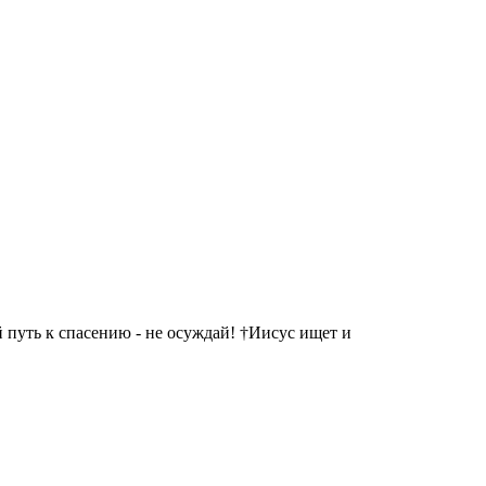
 путь к спасению - не осуждай! †Иисус ищет и