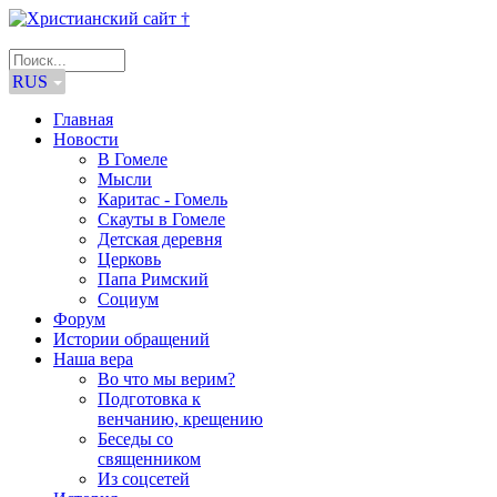
RUS
Главная
Новости
В Гомеле
Мысли
Каритас - Гомель
Скауты в Гомеле
Детская деревня
Церковь
Папа Римский
Социум
Форум
Истории обращений
Наша вера
Во что мы верим?
Подготовка к
венчанию, крещению
Беседы со
священником
Из соцсетей