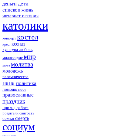
дети
деньги
епископ
жизнь
история
интернет
католики
костел
концерт
ксендз
крест
культура
любовь
мир
милосердие
молитва
мова
молодежь
паломничество
папа
политика
помощь
пост
православные
праздник
приход
работа
родители
святость
смерть
семья
социум
супруги