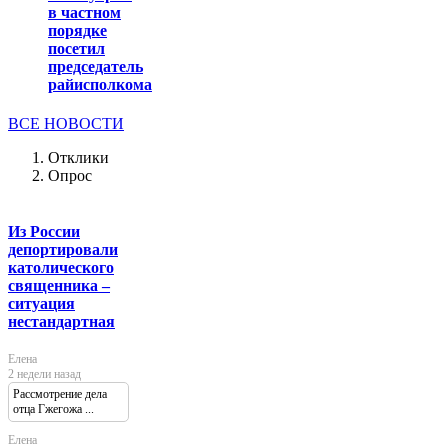
в частном
порядке
посетил
председатель
райисполкома
ВСЕ НОВОСТИ
Отклики
Опрос
Из России
депортировали
католического
священника –
ситуация
нестандартная
Елена
2 недели назад
Рассмотрение дела
отца Гжегожа ...
Елена