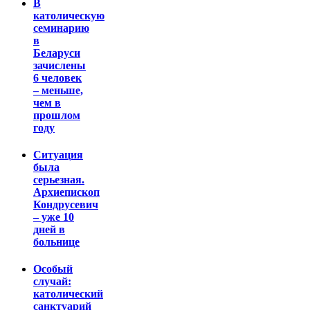
В
католическую
семинарию
в
Беларуси
зачислены
6 человек
– меньше,
чем в
прошлом
году
Ситуация
была
серьезная.
Архиепископ
Кондрусевич
– уже 10
дней в
больнице
Особый
случай:
католический
санктуарий