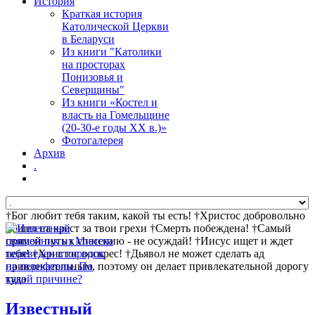
История
Краткая история
Католической Церкви
в Беларуси
Из книги "Католики
на просторах
Понизовья и
Северщины"
Из книги «Костел и
власть на Гомельщине
(20-30-е годы ХХ в.)»
Фотогалерея
Архив
.
†Бог любит тебя таким, какой ты есть! †Христос добровольно
пошел на крест за твои грехи †Смерть побеждена! †Самый
прямой путь к спасению - не осуждай! †Иисус ищет и ждет
тебя! †Христос воскрес! †Дьявол не может сделать ад
привлекательным, поэтому он делает привлекательной дорогу
туда
Известный