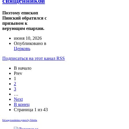
священников
Поэтому епископ
Пинский обратился с
призывом к
верующим епархии.
июня 10, 2026
Опубликовано в
Церковь
Подписаться на этот канал RSS
В начало
Prev
1
2
3
…
Next
В конец
Страница 1 из 43
FaLang translation system by Faboba