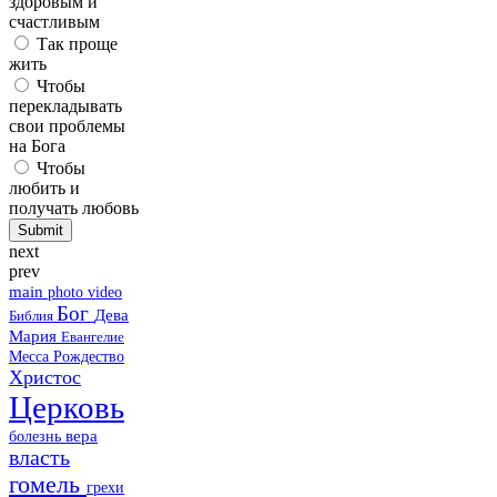
здоровым и
счастливым
Так проще
жить
Чтобы
перекладывать
свои проблемы
на Бога
Чтобы
любить и
получать любовь
next
prev
main
photo
video
Бог
Дева
Библия
Мария
Евангелие
Месса
Рождество
Христос
Церковь
болезнь
вера
власть
гомель
грехи