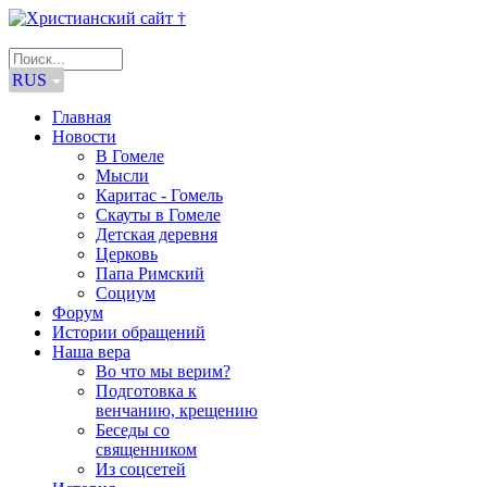
RUS
Главная
Новости
В Гомеле
Мысли
Каритас - Гомель
Скауты в Гомеле
Детская деревня
Церковь
Папа Римский
Социум
Форум
Истории обращений
Наша вера
Во что мы верим?
Подготовка к
венчанию, крещению
Беседы со
священником
Из соцсетей