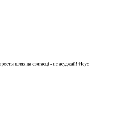
осты шлях да святасці - не асуджай! †Ісус