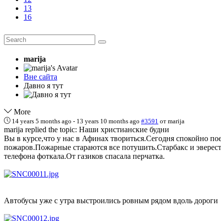
13
16
marija
Вне сайта
Давно я тут
More
14 years 5 months ago
-
13 years 10 months ago
#3591
от
marija
marija replied the topic: Наши христианские будни
Вы в курсе,что у нас в Афинах твориться.Сегодня спокойно пое
пожаров.Пожарные стараются все потушить.Старбакс и эверест 
телефона фоткала.От газиков спасала перчатка.
Автобусы уже с утра выстроились ровным рядом вдоль дороги