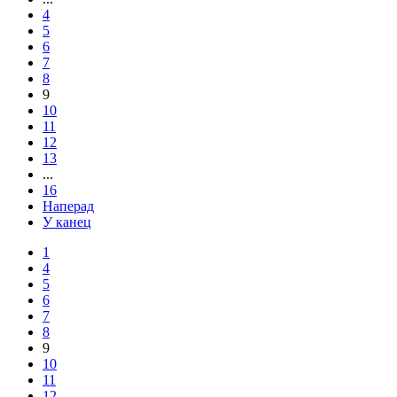
4
5
6
7
8
9
10
11
12
13
...
16
Наперад
У канец
1
4
5
6
7
8
9
10
11
12