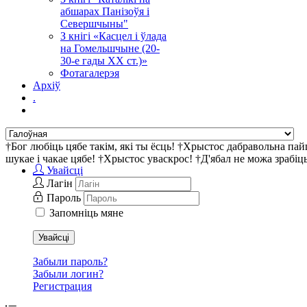
абшарах Панізоўя і
Севершчыны"
З кнігі «Касцел і ўлада
на Гомельшчыне (20-
30-е гады ХХ ст.)»
Фотагалерэя
Архіў
.
†Бог любіць цябе такім, які ты ёсць! †Хрыстос дабравольна па
шукае і чакае цябе! †Хрыстос уваскрос! †Д'ябал не можа зрабі
Увайсці
Лагін
Пароль
Запомніць мяне
Увайсці
Забыли пароль?
Забыли логин?
Регистрация