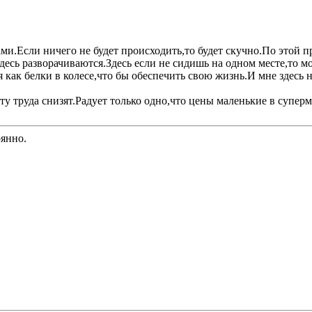
.Если ничего не будет происходить,то будет скучно.По этой пр
сь разворачиваются.Здесь если не сидишь на одном месте,то м
как белки в колесе,что бы обеспечить свою жизнь.И мне здесь н
лату труда снизят.Радует только одно,что цены маленькие в супе
оянно.