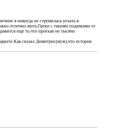
ичине я никогда не стремилась уехать в
ожно отлично жить.Греки с такими подачками от
равится еще то,что проехав не тысячи
рмаркете.Как сказал Димитрис(муж),что история