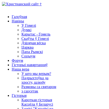
Галоўная
Навіны
У Гомелі
Думкі
Карытас - Гомель
Скаўты ў Гомелі
Дзіцячая вёска
Царква
Папа Рымскі
Соцыум
Форум
Гісторыі навяртанняў
Наша вера
У што мы верым?
Падрыхтоўка да
хросту, шлюбу
Размовы са святаром
з сацсетак
Гісторыя
Кароткая гісторыя
Касцёла ў Беларусі
З кнігі "Каталікі на