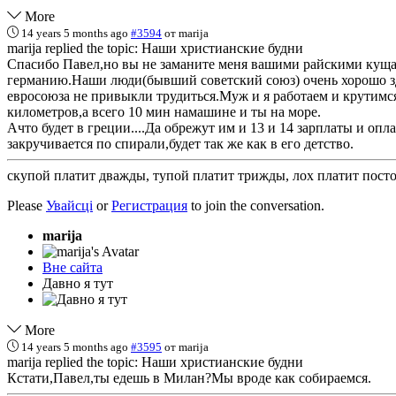
More
14 years 5 months ago
#3594
от
marija
marija replied the topic: Наши христианские будни
Спасибо Павел,но вы не заманите меня вашими райскими кущами
германию.Наши люди(бывший советский союз) очень хорошо зде
евросоюза не привыкли трудиться.Муж и я работаем и крутимся 
километров,а всего 10 мин намашине и ты на море.
Ачто будет в греции....Да обрежут им и 13 и 14 зарплаты и оп
закручивается по спирали,будет так же как в его детство.
скупой платит дважды, тупой платит трижды, лох платит пост
Please
Увайсці
or
Регистрация
to join the conversation.
marija
Вне сайта
Давно я тут
More
14 years 5 months ago
#3595
от
marija
marija replied the topic: Наши христианские будни
Кстати,Павел,ты едешь в Милан?Мы вроде как собираемся.