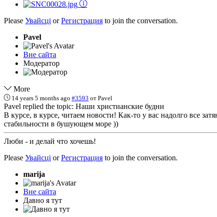
Please
Увайсці
or
Регистрация
to join the conversation.
Pavel
Вне сайта
Модератор
More
14 years 5 months ago
#3593
от
Pavel
Pavel replied the topic: Наши христианские будни
В курсе, в курсе, читаем новости! Как-то у вас надолго все за
стабильности в бушующем море ))
Люби - и делай что хочешь!
Please
Увайсці
or
Регистрация
to join the conversation.
marija
Вне сайта
Давно я тут