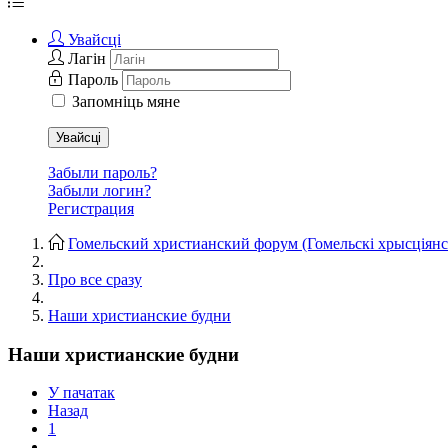
Увайсці
Лагін
Пароль
Запомніць мяне
Увайсці
Забыли пароль?
Забыли логин?
Регистрация
Гомельский христианский форум (Гомельскі хрысціянс
Про все сразу
Наши христианские будни
Наши христианские будни
У пачатак
Назад
1
...