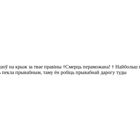
йшоў на крыж за твае правіны †Смерць пераможана! † Найбольш пр
ць пекла прывабным, таму ён робіць прывабнай дарогу туды