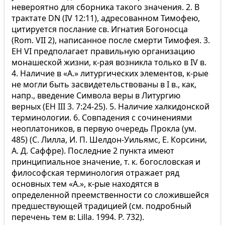
невероятно для сборника такого значения. 2. В
трактате DN (IV 12:11), адресованном Тимофею,
цитируется послание св. Игнатия Богоносца
(Rom. VII 2), написанное после смерти Тимофея. 3.
EH VI предполагает правильную организацию
монашеской жизни, к-рая возникла только в IV в.
4. Наличие в «А.» литургических элементов, к-рые
не могли быть засвидетельствованы в I в., как,
напр., введение Символа веры в Литургию
верных (EH III 3. 7:24-25). 5. Наличие халкидонской
терминологии. 6. Совпадения с сочинениями
неоплатоников, в первую очередь Прокла (ум.
485) (С. Лилла, И. П. Шелдон-Уильямс, Е. Корсини,
А. Д. Саффре). Последние 2 пункта имеют
принципиальное значение, т. к. богословская и
философская терминология отражает ряд
основных тем «А.», к-рые находятся в
определенной преемственности со сложившейся
предшествующей традицией (см. подробный
перечень тем в: Lilla. 1994. P. 732).