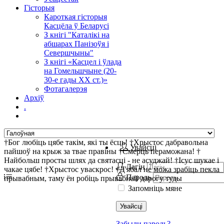
Гісторыя
Кароткая гісторыя
Касцёла ў Беларусі
З кнігі "Каталікі на
абшарах Панізоўя і
Севершчыны"
З кнігі «Касцел і ўлада
на Гомельшчыне (20-
30-е гады ХХ ст.)»
Фотагалерэя
Архіў
.
†Бог любіць цябе такім, які ты ёсць! †Хрыстос дабравольна
Увайсці
пайшоў на крыж за твае правіны †Смерць пераможана! †
Найбольш просты шлях да святасці - не асуджай! †Ісус шукае і
Лагін
чакае цябе! †Хрыстос уваскрос! †Д'ябал не можа зрабіць пекла
Пароль
прывабным, таму ён робіць прывабнай дарогу туды
Запомніць мяне
Увайсці
Забыли пароль?