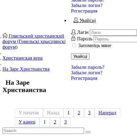
Забыли логин?
Регистрация
Увайсці
Лагін
Гомельский христианский
Пароль
форум (Гомельскі хрысціянскі
Запомніць мяне
форум)
Увайсці
Христианская вера
Забыли пароль?
На Заре Христианства
Забыли логин?
Регистрация
На Заре
Христианства
У пачатак
Назад
1
2
3
Наперад
У канец
1
2
3