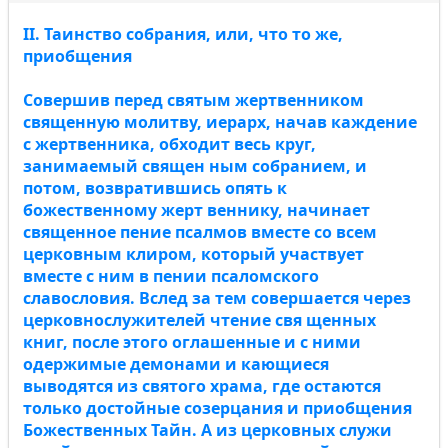
II. Таинство собрания, или, что то же,
приобщения
Совершив перед святым жертвенником
священную молитву, иерарх, начав каждение
с жертвенника, обходит весь круг,
занимаемый священ ным собранием, и
потом, возвратившись опять к
божественному жерт веннику, начинает
священное пение псалмов вместе со всем
церковным клиром, который участвует
вместе с ним в пении псаломского
славословия. Вслед за тем совершается через
церковнослужителей чтение свя щенных
книг, после этого оглашенные и с ними
одержимые демонами и кающиеся
выводятся из святого храма, где остаются
только достойные созерцания и приобщения
Божественных Тайн. А из церковных служи