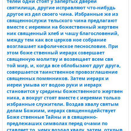
телей одни стоят у запертых дверей
святилища, другие исправляют что-нибудь
другое из дел своего чина. Избранные же из
священнослужи тельского чина предлагают
вместе с иереями на божественный жертвен
ник священный хлеб и чашу благословений,
между тем как все церков ное собрание
возглашает кафолическое песнословие. При
этом боже ственный иерарх совершает
священную молитву и возвещает всем свя
той мир, и, когда все облобызают друг друга,
совершается таинственное провозглашение
священных помянников. Затем иерарх и
иереи умыва ют водою руки и иерарх
становится у средины божественного жертвен
ника, а вокруг стоят вместе с иереями только
избранные служители. Воздав хвалу святым
делам Божиим, иерарх священнодействует
Боже ственные Тайны и в священно-
предлежаших символах перед очами по
ставляет то, чему воздал хвалу, затем, открыв