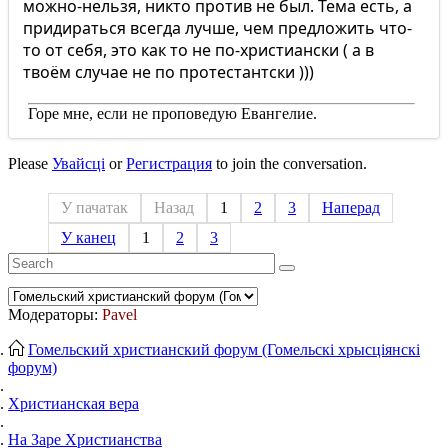
можно-нельзя, никто против не был. Тема есть, а
придираться всегда лучше, чем предложить что-
то от себя, это как то не по-христиански ( а в
твоём случае не по протестантски )))
Горе мне, если не проповедую Евангелие.
Please
Увайсці
or
Регистрация
to join the conversation.
У пачатак
Назад
1
2
3
Наперад
У канец
1
2
3
Модераторы:
Pavel
Гомельский христианский форум (Гомельскі хрысціянскі
форум)
Христианская вера
На Заре Христианства