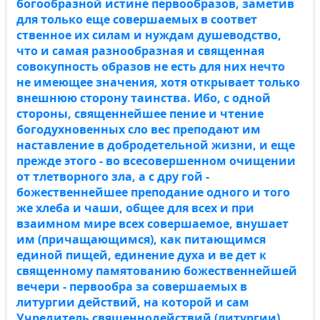
богообразной истине первообразов, заметив
для только еще совершаемых в соответ
ственное их силам и нуждам душеводство,
что и самая разнообразная и священная
совокупность образов не есть для них нечто
не имеющее значения, хотя открывает только
внешнюю сторону таинства. Ибо, с одной
стороны, священнейшее пение и чтение
богодухновенных сло вес преподают им
наставление в добродетельной жизни, и еще
прежде этого - во всесовершенном очищении
от тлетворного зла, а с дру гой -
божественнейшее преподание одного и того
же хлеба и чаши, общее для всех и при
взаимном мире всех совершаемое, внушает
им (причащающимся), как питающимся
единой пищей, единение духа и ве дет к
священному памятованию божественнейшей
вечери - первообра за совершаемых в
литургии действий, на которой и сам
Учредитель священнодействий (литургии)