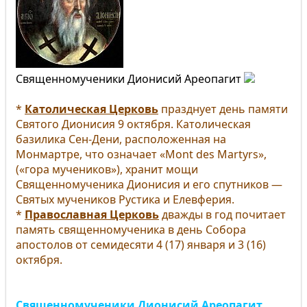
Священномученики Дионисий Ареопагит
*
Католическая Церковь
празднует день памяти
Святого Дионисия 9 октября. Католическая
базилика Сен-Дени, расположенная на
Монмартре, что означает «Mont des Martyrs»,
(«гора мучеников»), хранит мощи
Священномученика Дионисия и его спутников —
Святых мучеников Рустика и Елевферия.
*
Православная Церковь
дважды в год почитает
память священномученика в день Собора
апостолов от семидесяти 4 (17) января и 3 (16)
октября.
Священномученики Дионисий Ареопагит,