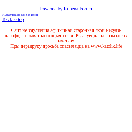
Powered by
Kunena Forum
FaLang translation system by Faboba
Back to top
Сайт не з'яўляецца афіцыйнай старонкай якой-небудзь
парафіі, а прыватнай ініцыятывай. Рэдагуецца на грамадскіх
пачатках.
Пры перадруку просьба спасылацца на www.katolik.life