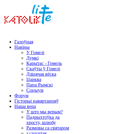
Галоўная
Навіны
У Гомелі
Думкі
Карытас - Гомель
Скаўты ў Гомелі
Дзіцячая вёска
Царква
Папа Рымскі
Соцыум
Форум
Гісторыі навяртанняў
Наша вера
У што мы верым?
Падрыхтоўка да
хросту, шлюбу
Размовы са святаром
з сацсетак