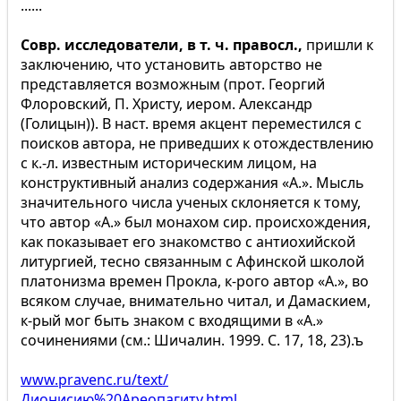
......
Совр. исследователи, в т. ч. правосл.,
пришли к
заключению, что установить авторство не
представляется возможным (прот. Георгий
Флоровский, П. Христу, иером. Александр
(Голицын)). В наст. время акцент переместился с
поисков автора, не приведших к отождествлению
с к.-л. известным историческим лицом, на
конструктивный анализ содержания «А.». Мысль
значительного числа ученых склоняется к тому,
что автор «А.» был монахом сир. происхождения,
как показывает его знакомство с антиохийской
литургией, тесно связанным с Афинской школой
платонизма времен Прокла, к-рого автор «А.», во
всяком случае, внимательно читал, и Дамаскием,
к-рый мог быть знаком с входящими в «А.»
сочинениями (см.: Шичалин. 1999. С. 17, 18, 23).ъ
www.pravenc.ru/text/
Дионисию%20Ареопагиту.html