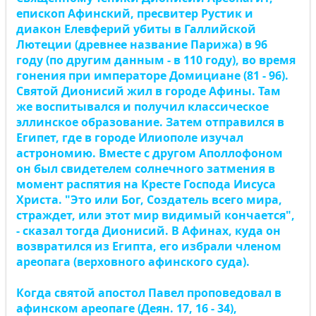
епископ Афинский, пресвитер Рустик и
диакон Елевферий убиты в Галлийской
Лютеции (древнее название Парижа) в 96
году (по другим данным - в 110 году), во время
гонения при императоре Домициане (81 - 96).
Святой Дионисий жил в городе Афины. Там
же воспитывался и получил классическое
эллинское образование. Затем отправился в
Египет, где в городе Илиополе изучал
астрономию. Вместе с другом Аполлофоном
он был свидетелем солнечного затмения в
момент распятия на Кресте Господа Иисуса
Христа. "Это или Бог, Создатель всего мира,
страждет, или этот мир видимый кончается",
- сказал тогда Дионисий. В Афинах, куда он
возвратился из Египта, его избрали членом
ареопага (верховного афинского суда).
Когда святой апостол Павел проповедовал в
афинском ареопаге (Деян. 17, 16 - 34),