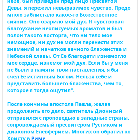
небе, был приведен пред лицо Пресвятой
Девы, я пережил невыразимое чувство. Предо
мною заблистало какое-то Божественное
сияние. Оно озарило мой дух. Я чувствовал
благоухание неописуемых ароматов и был
полон такого восторга, что ни тело мое
немощное, ни дух не могли перенести этих
знамений и начатков вечного блаженства и
Небесной славы. От Ее благодати изнемогло
мое сердце, изнемог мой дух. Если бы у меня
не были в памяти твои наставления, я бы
счел Ее истинным Богом. Нельзя себе и
представить большего блаженства, чем то,
которое я тогда ощутил".
После кончины апостола Павла, желая
продолжить его дело, святитель Дионисий
отправился с проповедью в западные страны,
сопровождаемый пресвитером Рустиком и
диаконом Елевферием. Многих он обратил ко
Христу в
Риме