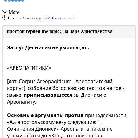
More
15 years 3 weeks ago
#2216
от
простой
простой replied the topic: На Заре Христианства
Заслуг Деонисия не умоляю,но:
«АРЕОПАГИТИКИ»
[лат. Сorpus Areopagiticum - Ареопагитский
корпус], собрание богословских текстов на греч.
языке,
приписывавшееся
св. Дионисию
Ареопагиту.
Основные аргументы против
принадлежности
«А.» апостольскому веку следующие: 1.
Сочинения Дионисия Ареопагита никем не
упоминаются до 532 г., что совершенно