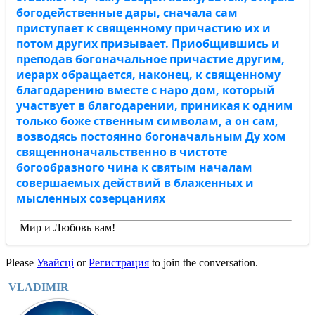
богодейственные дары, сначала сам
приступает к священному причастию их и
потом других призывает. Приобщившись и
преподав богоначальное причастие другим,
иерарх обращается, наконец, к священному
благодарению вместе с наро дом, который
участвует в благодарении, приникая к одним
только боже ственным символам, а он сам,
возводясь постоянно богоначальным Ду хом
священноначальственно в чистоте
богообразного чина к святым началам
совершаемых действий в блаженных и
мысленных созерцаниях
Мир и Любовь вам!
Please
Увайсці
or
Регистрация
to join the conversation.
VLADIMIR