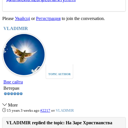
Please
Увайсці
or
Регистрация
to join the conversation.
VLADIMIR
TOPIC AUTHOR
Вне сайта
Ветеран
More
15 years 3 weeks ago
#2217
от
VLADIMIR
VLADIMIR replied the topic: На Заре Христианства