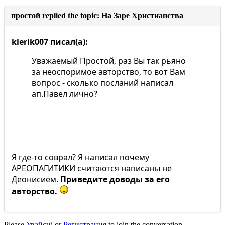
простой replied the topic: На Заре Христианства
klerik007 писал(а):
Уважаемый Простой, раз Вы так рьяно
за неоспоримое авторство, то вот Вам
вопрос - сколько посланий написал
ап.Павел лично?
Я где-то соврал? Я написал почему
АРЕОПАГИТИКИ считаются написаны не
Деонисием.
Приведите доводы за его
авторство.
Please
Увайсці
or
Регистрация
to join the conversation.