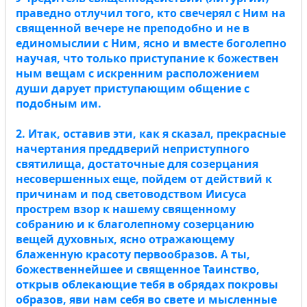
праведно отлучил того, кто свечерял с Ним на
священной вечере не преподобно и не в
единомыслии с Ним, ясно и вместе боголепно
научая, что только приступание к божествен
ным вещам с искренним расположением
души дарует приступающим общение с
подобным им.
2. Итак, оставив эти, как я сказал, прекрасные
начертания преддверий неприступного
святилища, достаточные для созерцания
несовершенных еще, пойдем от действий к
причинам и под световодством Иисуса
прострем взор к нашему священному
собранию и к благолепному созерцанию
вещей духовных, ясно отражающему
блаженную красоту первообразов. А ты,
божественнейшее и священное Таинство,
открыв облекающие тебя в обрядах покровы
образов, яви нам себя во свете и мысленные