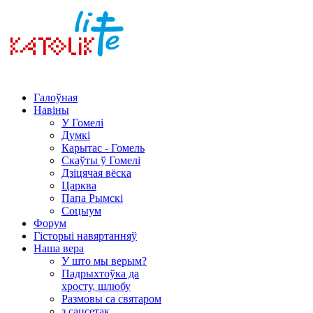
Галоўная
Навіны
У Гомелі
Думкі
Карытас - Гомель
Скаўты ў Гомелі
Дзіцячая вёска
Царква
Папа Рымскі
Соцыум
Форум
Гісторыі навяртанняў
Наша вера
У што мы верым?
Падрыхтоўка да
хросту, шлюбу
Размовы са святаром
з сацсетак