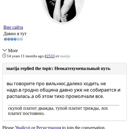
Вне сайта
Давно я тут
More
14 years 11 months ago
#2533
от
marija
marija replied the topic: Неокатехуменальный путь
вы говорите про вильнюс.далеко ходить не
надо.в гродно община давно уже не собирается и
распалась.а об этом тихо промолчали все.
скупой платит дважды, тупой платит трижды, лох
платит постоянно.
Please
Увайсці
or
Регистрация
to join the conversation.