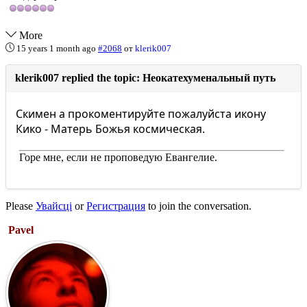
More
15 years 1 month ago
#2068
от
klerik007
klerik007 replied the topic: Неокатехуменальный путь
Скимен а прокоментируйте пожалуйста икону
Кико - Матерь Божья космическая.
Горе мне, если не проповедую Евангелие.
Please
Увайсці
or
Регистрация
to join the conversation.
Pavel