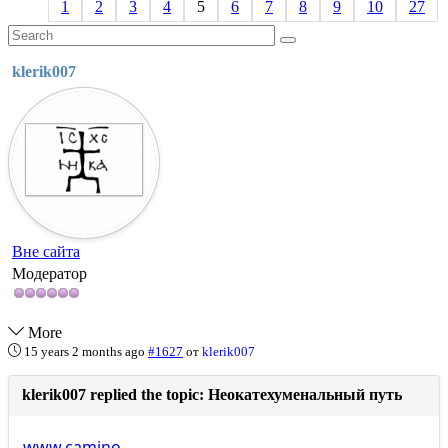
1
2
3
4
5
6
7
8
9
10
27
klerik007
Вне сайта
Модератор
More
15 years 2 months ago
#1627
от
klerik007
klerik007 replied the topic: Неокатехуменальный путь
www.camino-