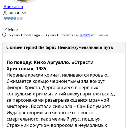
Вне сайта
Давно я тут
More
15 years 1 month ago
-
13 years 10 months ago
#1989
от
Скимен
Скимен replied the topic: Неокатехуменальный путь
По поводу: Кико Аргуэлло. «Страсти
Христовы», 1985.
Нервные краски кричат, наливаются кровью…
Сжимается кольцо черной тьмы зла вокруг
фигуры Христа. Дергающиеся в нервных
конвульсиях ритмы линий влекут зрителя вслед
за персонажами разыгрывающейся мрачной
мистерии. Восстали силы зла – Сам Бог умрет!
Иуда растворился в черноте от своего
смертельного, как змеиный укус, поцелуя.
Стражник с жутком вопросом в неумолимых