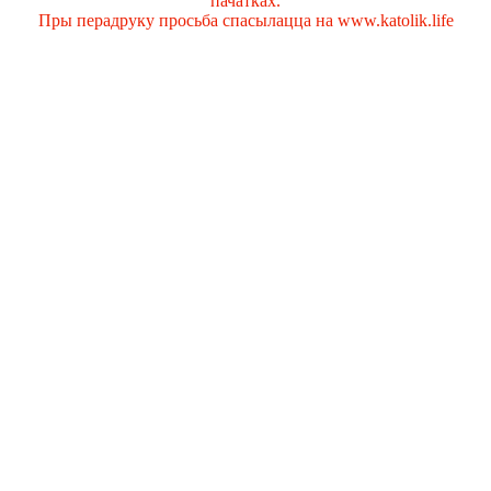
пачатках.
Пры перадруку просьба спасылацца на www.katolik.life