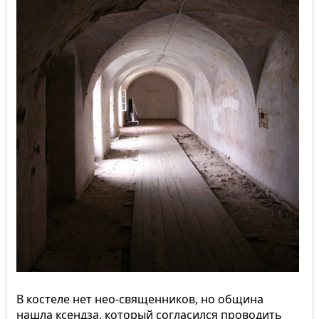
В костеле нет нео-священников, но община
нашла ксендза, который согласился проводить