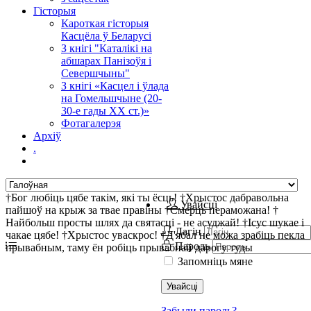
Гісторыя
Кароткая гісторыя
Касцёла ў Беларусі
З кнігі "Каталікі на
абшарах Панізоўя і
Севершчыны"
З кнігі «Касцел і ўлада
на Гомельшчыне (20-
30-е гады ХХ ст.)»
Фотагалерэя
Архіў
.
†Бог любіць цябе такім, які ты ёсць! †Хрыстос дабравольна
Увайсці
пайшоў на крыж за твае правіны †Смерць пераможана! †
Найбольш просты шлях да святасці - не асуджай! †Ісус шукае і
Лагін
чакае цябе! †Хрыстос уваскрос! †Д'ябал не можа зрабіць пекла
Пароль
прывабным, таму ён робіць прывабнай дарогу туды
Запомніць мяне
Увайсці
Забыли пароль?