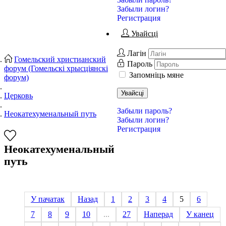
Забыли логин?
Регистрация
Увайсці
Лагін
Гомельский христианский
Пароль
форум (Гомельскі хрысціянскі
Запомніць мяне
форум)
Увайсці
Церковь
Забыли пароль?
Неокатехуменальный путь
Забыли логин?
Регистрация
Неокатехуменальный
путь
У пачатак
Назад
1
2
3
4
5
6
7
8
9
10
...
27
Наперад
У канец