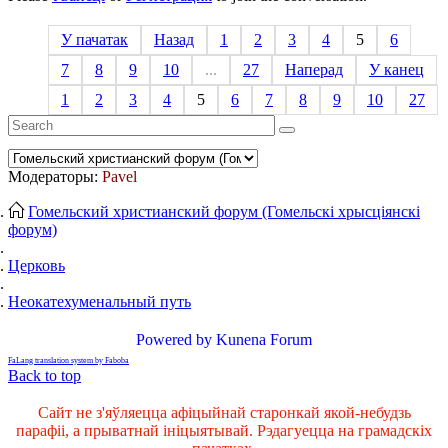
У пачатак
Назад
1
2
3
4
5
6
7
8
9
10
...
27
Наперад
У канец
1
2
3
4
5
6
7
8
9
10
27
Модераторы:
Pavel
Гомельский христианский форум (Гомельскі хрысціянскі
форум)
Церковь
Неокатехуменальный путь
Powered by
Kunena Forum
FaLang translation system by Faboba
Back to top
Сайт не з'яўляецца афіцыйнай старонкай якой-небудзь
парафіі, а прыватнай ініцыятывай. Рэдагуецца на грамадскіх