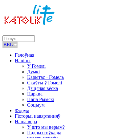
BEL
Галоўная
Навіны
У Гомелі
Думкі
Карытас - Гомель
Скаўты ў Гомелі
Дзіцячая вёска
Царква
Папа Рымскі
Соцыум
Форум
Гісторыі навяртанняў
Наша вера
У што мы верым?
Падрыхтоўка да