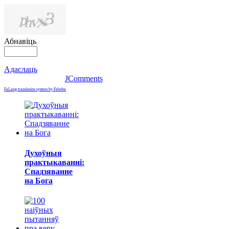
Абнавіць
Адаслаць
JComments
FaLang translation system by Faboba
Духоўныя
практыкаванні:
Спадзяванне
на Бога