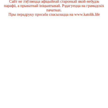
Сайт не з'яўляецца афіцыйнай старонкай якой-небудзь
парафіі, а прыватнай ініцыятывай. Рэдагуецца на грамадскіх
пачатках.
Пры перадруку просьба спасылацца на www.katolik.life