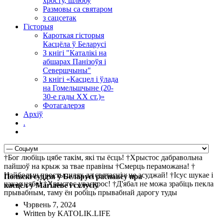
хросту, шлюбу
Размовы са святаром
з сацсетак
Гісторыя
Кароткая гісторыя
Касцёла ў Беларусі
З кнігі "Каталікі на
абшарах Панізоўя і
Севершчыны"
З кнігі «Касцел і ўлада
на Гомельшчыне (20-
30-е гады ХХ ст.)»
Фотагалерэя
Архіў
.
†Бог любіць цябе такім, які ты ёсць! †Хрыстос дабравольна
пайшоў на крыж за твае правіны †Смерць пераможана! †
Найбольш просты шлях да святасці - не асуджай! †Ісус шукае і
Польскі суддзя ў Беларусі распавёў пра
чакае цябе! †Хрыстос уваскрос! †Д'ябал не можа зрабіць пекла
касцёл у Магілёве і схлусіў
прывабным, таму ён робіць прывабнай дарогу туды
Чэрвень 7, 2024
Written by KATOLIK.LIFE