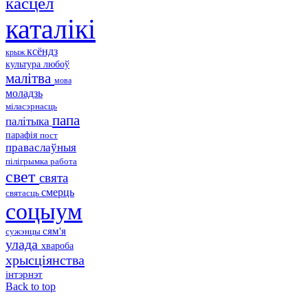
касцёл
каталікі
ксёндз
крыж
культура
любоў
малітва
мова
моладзь
міласэрнасць
папа
палітыка
парафія
пост
праваслаўныя
пілігрымка
работа
свет
свята
смерць
святасць
соцыум
сям'я
сужэнцы
улада
хвароба
хрысціянства
інтэрнэт
Back to top