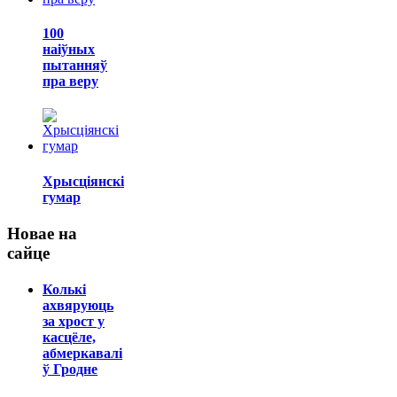
100
наіўных
пытанняў
пра веру
Хрысціянскі
гумар
Новае на
сайце
Колькі
ахвяруюць
за хрост у
касцёле,
абмеркавалі
ў Гродне