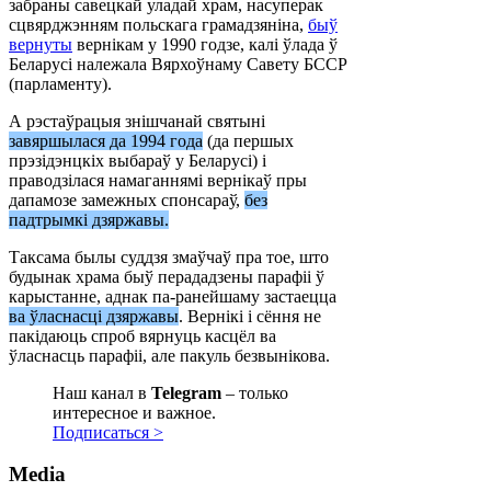
забраны савецкай уладай храм, насуперак
сцвярджэнням польскага грамадзяніна,
быў
вернуты
вернікам у 1990 годзе, калі ўлада ў
Беларусі належала Вярхоўнаму Савету БССР
(парламенту).
А рэстаўрацыя знішчанай святыні
завяршылася да 1994 года
(да першых
прэзідэнцкіх выбараў у Беларусі) і
праводзілася намаганнямі вернікаў пры
дапамозе замежных спонсараў,
без
падтрымкі дзяржавы.
Таксама былы суддзя змаўчаў пра тое, што
будынак храма быў перададзены парафіі ў
карыстанне, аднак па-ранейшаму застаецца
ва ўласнасці дзяржавы
. Вернікі і сёння не
пакідаюць спроб вярнуць касцёл ва
ўласнасць парафіі, але пакуль безвынікова.
Наш канал в
Telegram
– только
интересное и важное.
Подписаться >
Media