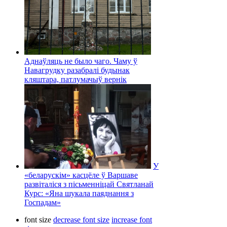
Аднаўляць не было чаго. Чаму ў
Навагрудку разабралі будынак
кляштара, патлумачыў вернік
У
«беларускім» касцёле ў Варшаве
развіталіся з пісьменніцай Святланай
Курс: «Яна шукала паяднання з
Госпадам»
font size
decrease font size
increase font