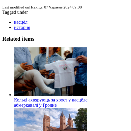
Last modified onПятніца, 07 Чэрвень 2024 09:08
Tagged under
касцёл
история
Related items
Колькі ахвяруюць за хрост у касцёле,
абмеркавалі ў Гродне