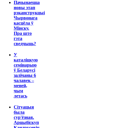
Пачынаецца
новы этап
рэканструкцыі
Чырвонага
касцёла ў
Мінску.
Пра што
гэта
сведчыць?
У
каталіцкую
семінарыю
ў Беларусі
залічаны 6
чалавек –
меней,
чым
летась
Сітуацыя
была
сур'ёзная.
Арцыбіскуп
Кандрусевіч