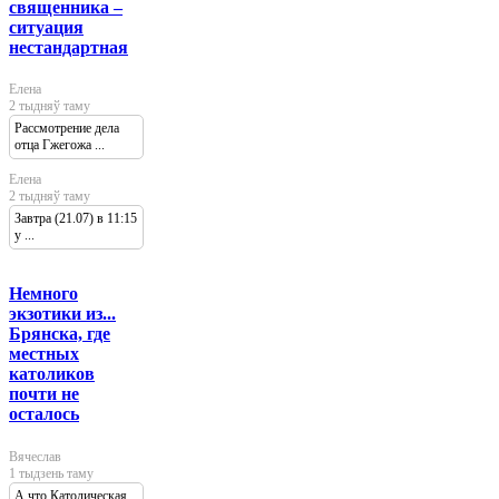
священника –
ситуация
нестандартная
Елена
2 тыдняў таму
Рассмотрение дела
отца Гжегожа ...
Елена
2 тыдняў таму
Завтра (21.07) в 11:15
у ...
Немного
экзотики из...
Брянска, где
местных
католиков
почти не
осталось
Вячеслав
1 тыдзень таму
А что Католическая