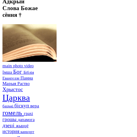
Адкрый
Слова Божае
сёння †
main
photo
video
Бог
Імша
Біблія
Панна
Евангелле
Марыя
Раство
Хрыстос
Царква
біскуп
вера
бацькі
гомель
грахі
грошы
дапамога
дзеці
жыццё
история
канцэрт