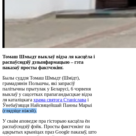
Томаш Шмыдт выклаў відэа ля касцёла і
распаўсюдзіў дэзынфармацыю – гэта
паказаў просты фактчэкінг.
Былы суддзя Томаш Шмыдт (Шмідт),
грамадзянін Польшчы, які запрасіў
палітычны прытулак у Беларусі, 6 чэрвеня
выклаў у сацсетках прапагандысцкае відэа
ля каталіцкага
храма святога Станіслава
і
Ўнебаўзяцця Найсвяцейшай Панны Марыі
(глядзіце ніжэй).
У сваім аповедзе пра гісторыю касцёла ён
распаўсюдзіў фэйк. Просты фактчэкінг па
адкрытых крыніцах праз Google паказаў, што