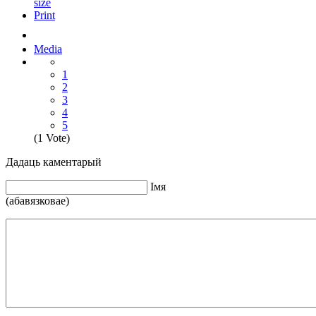
size
Print
Media
1
2
3
4
5
(1 Vote)
Дадаць каментарый
Iмя
(абавязковае)