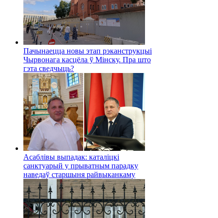
Пачынаецца новы этап рэканструкцыі
Чырвонага касцёла ў Мінску. Пра што
гэта сведчыць?
Асаблівы выпадак: каталіцкі
санктуарый у прыватным парадку
наведаў старшыня райвыканкаму