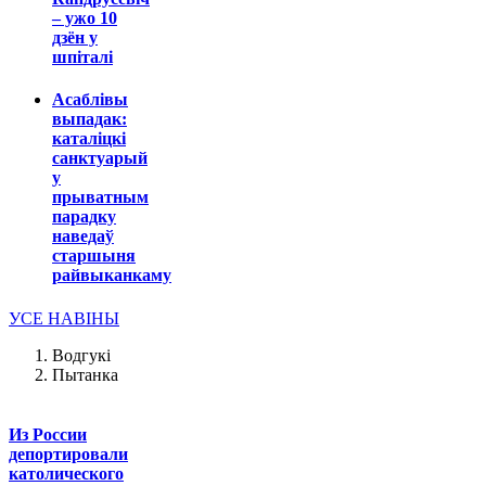
– ужо 10
дзён у
шпіталі
Асаблівы
выпадак:
каталіцкі
санктуарый
у
прыватным
парадку
наведаў
старшыня
райвыканкаму
УСЕ НАВІНЫ
Водгукі
Пытанка
Из России
депортировали
католического